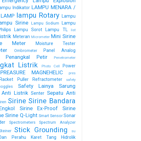
 Emergency
Lampu Explosion
LAMPU MENARA /
ampu Indikator
lampu Rotary
 LAMP
Lampu
ampu Sirine
Lampu
Lampu Sodium
ilips
Lampu Sorot
Lampu TL
list
strik
Mini Sirine
Meteran
Micrometer
ure Meter
Moisture Tester
ter
Panel Analog
Ombrometer
Penangkal Petir
Penetrometer
gkat Listrik
Power
Photo Cell
PREASURE MAGNEHELIC
pres
Racket Puller
Refractometer
safety
Safety Lainya
Sarung
oggles
Anti Listrik
Sepatu Anti
Senter
Sirine
Sirine Bandara
iren
Engkol
Sirine Ex-Proof
Sirine
ne
Sirine Q-Light
Sonar
Smart Sensor
der
Spectrometers
Spectrum Analyzer
Stick Grounding
Steiner
su
Dan Perahu Karet
Tang Hidrolik