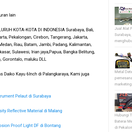
ran lain
Jual Alat 
RUH KOTA-KOTA DI INDONESIA Surabaya, Bali,
Surabaya,
rta, Pekalongan, Cirebon, Tangerang, Jakarta,
menghubun
edan, Riau, Batam, Jambi, Padang, Kalimantan,
sar, Sulawesi, Irian jaya,Papua, Bangka Belitung,
tb, Gorontalo, maluku DLL
Metal Det
Daiko Kayu 6Inch di Palangkaraya, Kami juga
pemesana
marketing 
trument Pelaut di Surabaya
ty Reflective Material di Malang
Hubungi T
Baterai Me
osion Proof Light DF di Bontang
di Pekalo