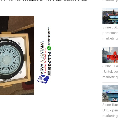
Sirine JD
pemesana
marketing 
Sirine 3 
, Untuk p
marketing 
Sirine Tsu
Untuk pe
marketing 