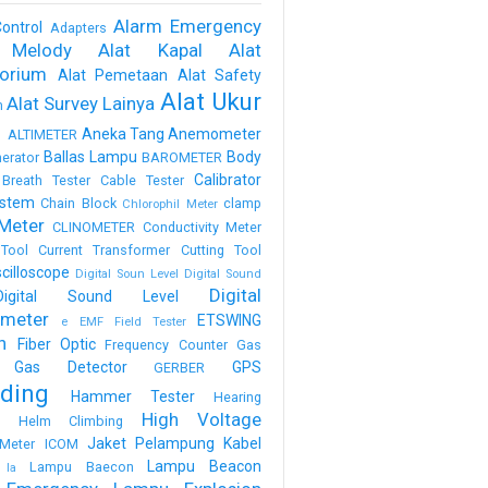
Alarm Emergency
ontrol
Adapters
 Melody
Alat Kapal
Alat
torium
Alat Pemetaan
Alat Safety
Alat Ukur
Alat Survey Lainya
m
a
Aneka Tang
Anemometer
ALTIMETER
Ballas Lampu
Body
erator
BAROMETER
Calibrator
Breath Tester
Cable Tester
stem
Chain Block
clamp
Chlorophil Meter
Meter
CLINOMETER
Conductivity Meter
Tool
Current Transformer
Cutting Tool
scilloscope
Digital Soun Level
Digital Sound
Digital
Digital Sound Level
meter
ETSWING
e
EMF Field Tester
h
Fiber Optic
Frequency Counter
Gas
Gas Detector
GPS
GERBER
ding
Hammer Tester
Hearing
High Voltage
n
Helm Climbing
Jaket Pelampung
Kabel
Meter
ICOM
Lampu Beacon
Lampu Baecon
la