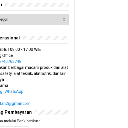
i
erasional
abtu | 08.00 - 17.00 WIB
 Office :
85740763748
kan berbagai macam produk dari alat
 safety, alat teknik, alat listrik, dan lain
ya
tama
ng_WhatsApp
estari2@gmail.com
ng Pembayaran
n melalui Bank berikut :