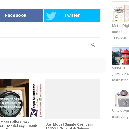
Facebook
Twitter
Meter Dig
anda bisa
TLP/SMS :
Sirine JD
, Untuk p
marketing 
Untuk pe
marketing
ompas Daiko SSA2
Jual Model Suunto Compass
er 6 Model Kayu Untuk
14360 R Original di Subang