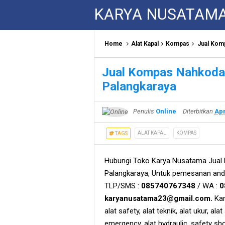
KARYA NUSATAM
Home
Alat Kapal
Kompas
Jual Kom
Jual Kompas Nahkoda 
Palangkaraya
Penulis
Online
Diterbitkan
Apr
ALAT KAPAL
KOMPAS
TAGS
Hubungi Toko Karya Nusatama Jual
Palangkaraya, Untuk pemesanan anda
TLP/SMS :
085740767348
/ WA :
0
karyanusatama23@gmail.com.
Kam
alat safety, alat teknik, alat ukur, alat
emergency, alat hydraulic, safety sh