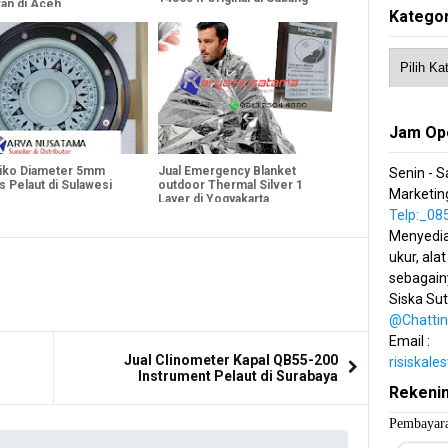
ran di Aceh
Kategor
Jam Op
aiko Diameter 5mm
Jual Emergency Blanket
Senin - S
 Pelaut di Sulawesi
outdoor Thermal Silver 1
Marketing
Layer di Yogyakarta
Telp:_0
Menyedia
ukur, alat
sebagain
Siska Su
@Chatti
Email :
Jual Clinometer Kapal QB55-200
risiskal
Instrument Pelaut di Surabaya
Rekeni
Pembayara