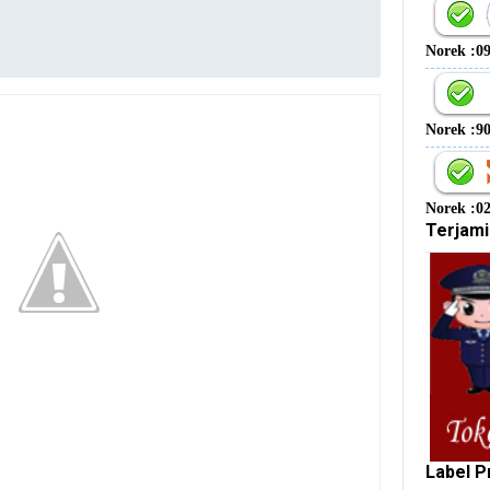
Norek :0
Norek :9
Norek :0
Terjami
Label P