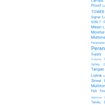
Lampu
Proof
L
TOWER
L
Signal
SON-T Ph
Mesin Li
Moist
Multime
Parameter
Peran
Supply
Protector
Safety G
Tangan 
Listrik
s
Sirine 
Multito
Fish Fin
Stabilizer
Tandu 