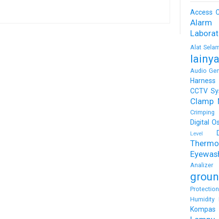
Access C
Alarm
Labora
Alat Sela
lainy
Audio Gen
Harness
CCTV Sy
Clamp 
Crimping 
Digital O
Level
Thermo
Eyewas
Analizer
groun
Protectio
Humidity 
Kompas