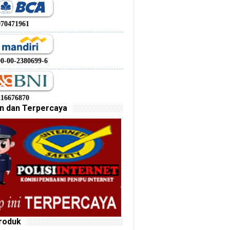
970471961
00-00-2380699-6
216676870
n dan Terpercaya
roduk