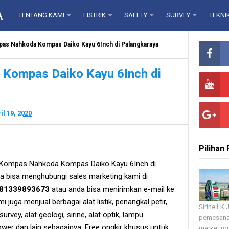
A
TENTANG KAMI
LISTRIK
SAFETY
SURVEY
TEKNI
pas Nahkoda Kompas Daiko Kayu 6Inch di Palangkaraya
Kompas Daiko Kayu 6Inch di
il 19, 2020
Pilihan
 Kompas Nahkoda Kompas Daiko Kayu 6Inch di
 bisa menghubungi sales marketing kami di
81339893673
atau anda bisa menirimkan e-mail ke
i juga menjual berbagai alat listik, penangkal petir,
Sirine LK
 survey, alat geologi, sirine, alat optik, lampu
pemesana
ower dan lain sebagainya. Free ongkir khusus untuk
marketing 