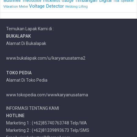
Bushnell
Timbangan Digital
Theodolite
Thickness Gauge
Toa Speaker
Voltage Detector
Vibration Meter
Webbing Lifting
Temukan Lapak Kami di :
BUKALAPAK
Alamat Di Bukalapak
www.bukalapak.com/u/karyanusatama2
TOKO PEDIA
Alamat Di Toko Pedia
www.tokopedia.com/wwwkaryanusatama
INFORMASI TENTANG KAMI
HOTLINE
Marketing 1 : (+62)85740763748 Telp/WA
Marketing 2 : (+62)81339893673 Telp/SMS