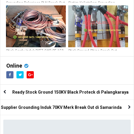
Grounding Pekerjaan PLN Break Out
Sistim Kelistrikan Grounding
20kv
Redzona 70kv
Stick Gardu Induk RITZ CAR SE 150
Stick Ground China Break Out
Ori
150Kv
Online
Ready Stock Ground 150KV Black Proteck di Palangkaraya
Supplier Grounding Induk 70KV Merk Break Out di Samarinda