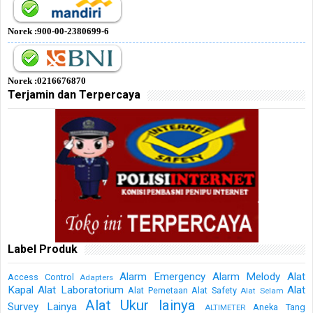
Norek :900-00-2380699-6
Norek :0216676870
Terjamin dan Terpercaya
Label Produk
Alarm Emergency
Alarm Melody
Alat
Access Control
Adapters
Kapal
Alat Laboratorium
Alat
Alat Pemetaan
Alat Safety
Alat Selam
Alat Ukur lainya
Survey Lainya
Aneka Tang
ALTIMETER