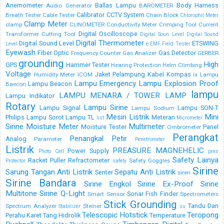
Anemometer
Ballas Lampu
Body Harness
Audio Generator
BAROMETER
Calibrator
CCTV System
Breath Tester
Cable Tester
Chain Block
Chlorophil Meter
Clamp Meter
clamp
CLINOMETER
Conductivity Meter
Crimping Tool
Current
Digital Oscilloscope
Transformer
Cutting Tool
Digital Soun Level
Digital Sound
Digital Thermometer
Digital Sound Level
ETSWING
Level
e
EMF Field Tester
Eyewash
Fiber Optic
Gas Detector
Frequency Counter
Gas Analizer
GERBER
grounding
High
GPS
Hammer Tester
Hearing Protection
Helm Climbing
Voltage
Jaket Pelampung
Kabel
Kompas
Humidity Meter
ICOM
Lampu
la
Lampu Emergency
Lampu Explosion Proof
Lampu Beacon
Baecon
lampu
LAMPU MENARA / TOWER LAMP
Lampu Indikator
Rotary
Lampu Sirine
Lampu Signal
Lampu SON-T
Lampu Sodium
Mesin Listrik
Mini
Philips
Lampu Sorot
Lampu TL
Meteran
list
Micrometer
Sirine
Moisture Meter
Multimeter
Moisture Tester
Panel
Ombrometer
Perangkat
Penangkal Petir
Analog
Parameter
Penetrometer
Listrik
PREASURE MAGNEHELIC
Power Supply
Photo Cell
pres
Safety Lainya
Racket Puller
Refractometer
Safety Goggles
Protector
safety
Sirine
Sarung Tangan Anti Listrik
Sepatu Anti Listrik
Senter
siren
Sirine Bandara
Sirine Engkol
Sirine Ex-Proof
Sirine
Multitone
Sirine Q-Light
Sonar Fish Finder
Smart Sensor
Spectrometers
Stick Grounding
Tandu Dan
Spectrum Analyzer
Steiner
Stabilizer
su
Telescopic Hotstick
Teropong
Perahu Karet
Tang Hidrolik
Temperature