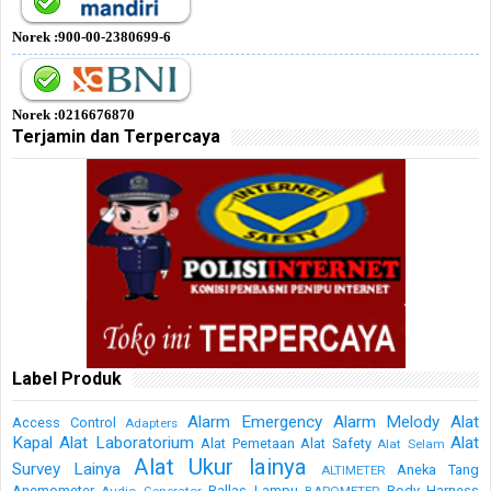
Norek :900-00-2380699-6
Norek :0216676870
Terjamin dan Terpercaya
Label Produk
Alarm Emergency
Alarm Melody
Alat
Access Control
Adapters
Kapal
Alat Laboratorium
Alat
Alat Pemetaan
Alat Safety
Alat Selam
Alat Ukur lainya
Survey Lainya
Aneka Tang
ALTIMETER
Anemometer
Ballas Lampu
Body Harness
Audio Generator
BAROMETER