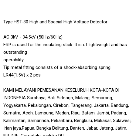
Type:HST-30 High and Special High Voltage Detector
AC 3kV - 34.5kV (50Hz/60Hz)
FRP is used for the insulating stick. It is of lightweight and has
outstanding
operability.
Tip metal fitting consists of a shock-absorbing spring.
LR44(1.5V) x 2 pcs
KAMI MELAYANI PEMESANAN KESELURUH KOTA-KOTA DI
INDONESIA Surabaya, Bali, Sidoarjo, Malang, Semarang,
Yogyakarta, Pekalongan, Cirebon, Tangerang, Jakarta, Bandung,
Sumatra, Aceh, Lampung, Medan, Riau, Batam, Jambi, Padang,
Kalimantan, Samarinda, Pekanbaru, Bengkulu, Makasar, Sulawesi,
Irian jaya,Papua, Bangka Belitung, Banten, Jabar, Jateng, Jatim,
Ntt, Ntb, Gorontalo, maluku DLL