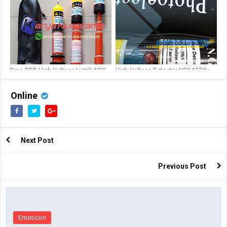
Bisa COD High Voltage Listrik NGK
High Voltage Detector NGK 150Kv
150Kv di Bekasi
1,5mtr
Online
Next Post
Previous Post
Emoticon