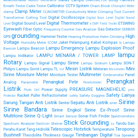
Calibrator
CCTV System
Breath Tester
Cable Tester
Chain Block
Chlorophil Meter
Clamp Meter
clamp
CLINOMETER
Conductivity Meter
Crimping Tool
Current
Digital Oscilloscope
Transformer
Cutting Tool
Digital Soun Level
Digital Sound
Digital Thermometer
Digital Sound Level
ETSWING
Level
e
EMF Field Tester
Eyewash
Fiber Optic
Gas Detector
Frequency Counter
Gas Analizer
GERBER
grounding
High
GPS
Hammer Tester
Hearing Protection
Helm Climbing
Voltage
Jaket Pelampung
Kabel
Kompas
Humidity Meter
ICOM
Lampu
la
Lampu Emergency
Lampu Explosion Proof
Lampu Beacon
Baecon
lampu
LAMPU MENARA / TOWER LAMP
Lampu Indikator
Rotary
Lampu Sirine
Lampu Signal
Lampu SON-T
Lampu Sodium
Mesin Listrik
Mini
Philips
Lampu Sorot
Lampu TL
Meteran
list
Micrometer
Sirine
Moisture Meter
Multimeter
Moisture Tester
Panel
Ombrometer
Perangkat
Penangkal Petir
Analog
Parameter
Penetrometer
Listrik
PREASURE MAGNEHELIC
Power Supply
Photo Cell
pres
Safety Lainya
Racket Puller
Refractometer
Safety Goggles
Protector
safety
Sirine
Sarung Tangan Anti Listrik
Sepatu Anti Listrik
Senter
siren
Sirine Bandara
Sirine Engkol
Sirine Ex-Proof
Sirine
Multitone
Sirine Q-Light
Sonar Fish Finder
Smart Sensor
Spectrometers
Stick Grounding
Tandu Dan
Spectrum Analyzer
Steiner
Stabilizer
su
Telescopic Hotstick
Teropong
Perahu Karet
Tang Hidrolik
Temperature
Bushnell
Timbangan Digital
Theodolite
Thickness Gauge
Toa Speaker