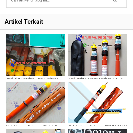
Artikel Terkait
Jual Alat Deteksi Listrik Voltage
Jual Hight Voltage Merk NGK 10kv-
Merk Forza di Tanggerang
20kv-150kv-500kv
HIgh Voltage Detector Stick 1,5
High Voltage Detector FORZA 20 KV
Meter Forza FVD-35
Panjang 1,5mtr