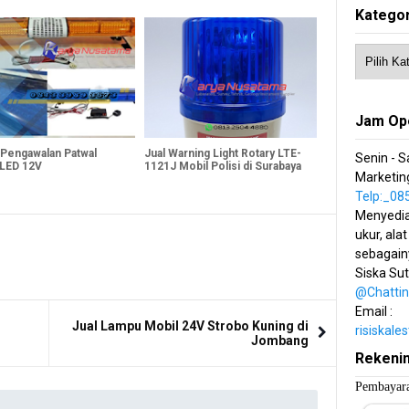
Kategor
Jam Op
Pengawalan Patwal
Jual Warning Light Rotary LTE-
Senin - S
LED 12V
1121J Mobil Polisi di Surabaya
Marketing
Telp:_0
Menyedia
ukur, alat
sebagain
Siska Su
@Chatti
Email :
Jual Lampu Mobil 24V Strobo Kuning di
risiskal
Jombang
Rekeni
Pembayara