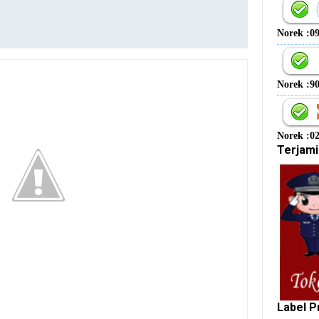
Norek :0
Norek :9
Norek :0
Terjami
Label P