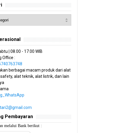
i
erasional
abtu | 08.00 - 17.00 WIB
 Office :
85740763748
kan berbagai macam produk dari alat
 safety, alat teknik, alat listrik, dan lain
ya
tama
ng_WhatsApp
estari2@gmail.com
ng Pembayaran
n melalui Bank berikut :