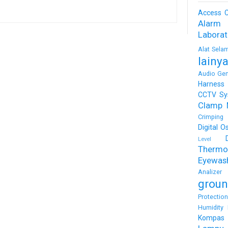
Access C
Alarm
Labora
Alat Sela
lainy
Audio Gen
Harness
CCTV Sy
Clamp 
Crimping 
Digital O
Level
Thermo
Eyewas
Analizer
groun
Protectio
Humidity 
Kompas