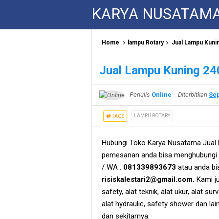
KARYA NUSATAM
Home
lampu Rotary
Jual Lampu Kuni
Jual Lampu Kuning 24
Penulis
Online
Diterbitkan
Sep
LAMPU ROTARY
TAGS
Hubungi Toko Karya Nusatama Jual 
pemesanan anda bisa menghubungi s
/ WA :
081339893673
atau anda bi
risiskalestari2@gmail.com.
Kami jug
safety, alat teknik, alat ukur, alat su
alat hydraulic, safety shower dan la
dan sekitarnya.