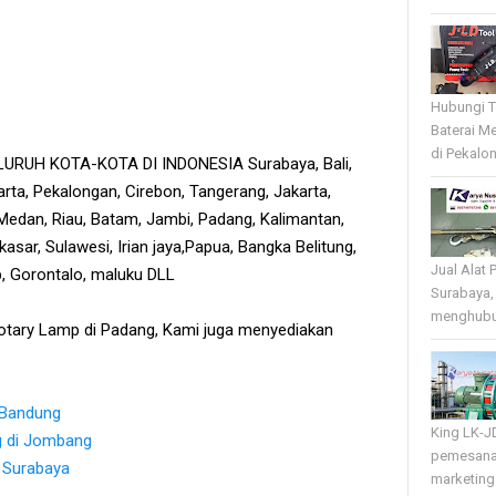
Hubungi T
Baterai Me
di Pekalo
RUH KOTA-KOTA DI INDONESIA Surabaya, Bali,
rta, Pekalongan, Cirebon, Tangerang, Jakarta,
edan, Riau, Batam, Jambi, Padang, Kalimantan,
sar, Sulawesi, Irian jaya,Papua, Bangka Belitung,
Jual Alat 
tb, Gorontalo, maluku DLL
Surabaya,
menghubun
otary Lamp di Padang, Kami juga menyediakan
 Bandung
King LK-J
g di Jombang
pemesana
 Surabaya
marketing 