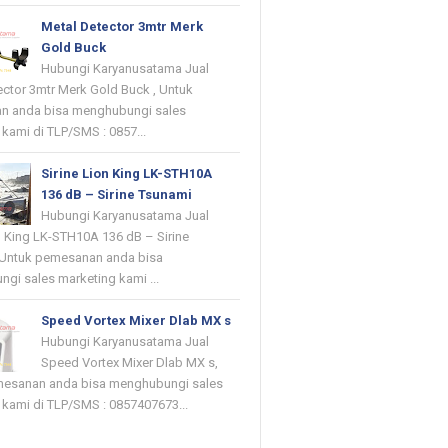
Metal Detector 3mtr Merk
Gold Buck
Hubungi Karyanusatama Jual
ector 3mtr Merk Gold Buck , Untuk
n anda bisa menghubungi sales
kami di TLP/SMS : 0857...
Sirine Lion King LK-STH10A
136 dB – Sirine Tsunami
Hubungi Karyanusatama Jual
on King LK-STH10A 136 dB – Sirine
 Untuk pemesanan anda bisa
gi sales marketing kami ...
Speed Vortex Mixer Dlab MX s
Hubungi Karyanusatama Jual
Speed Vortex Mixer Dlab MX s,
mesanan anda bisa menghubungi sales
 kami di TLP/SMS : 0857407673...