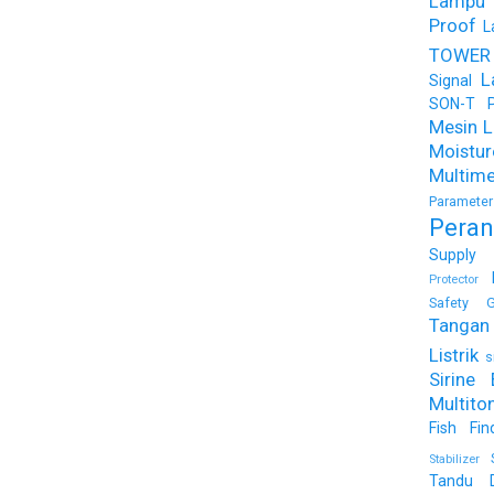
Lampu
Proof
L
TOWER
L
Signal
SON-T Ph
Mesin Li
Moist
Multime
Parameter
Peran
Supply
Protector
Safety G
Tangan 
Listrik
s
Sirine 
Multito
Fish Fin
Stabilizer
Tandu 