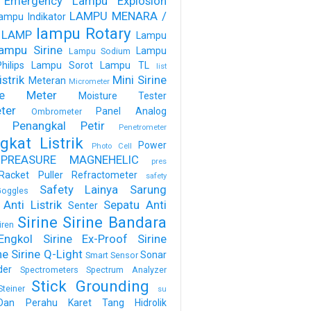
 Emergency
Lampu Explosion
LAMPU MENARA /
ampu Indikator
lampu Rotary
 LAMP
Lampu
ampu Sirine
Lampu
Lampu Sodium
ilips
Lampu Sorot
Lampu TL
list
strik
Mini Sirine
Meteran
Micrometer
ure Meter
Moisture Tester
ter
Panel Analog
Ombrometer
Penangkal Petir
Penetrometer
gkat Listrik
Power
Photo Cell
PREASURE MAGNEHELIC
pres
Racket Puller
Refractometer
safety
Safety Lainya
Sarung
oggles
Anti Listrik
Sepatu Anti
Senter
Sirine
Sirine Bandara
iren
Engkol
Sirine Ex-Proof
Sirine
ne
Sirine Q-Light
Sonar
Smart Sensor
der
Spectrometers
Spectrum Analyzer
Stick Grounding
Steiner
su
Dan Perahu Karet
Tang Hidrolik