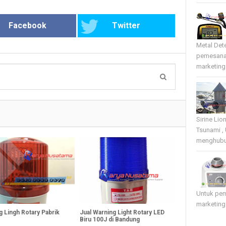
Facebook
Twitter
Metal Det
pemesana
marketing 
Sirine Li
Tsunami ,
menghubun
Untuk pe
marketing
g Lingh Rotary Pabrik
Jual Warning Light Rotary LED
Biru 100J di Bandung