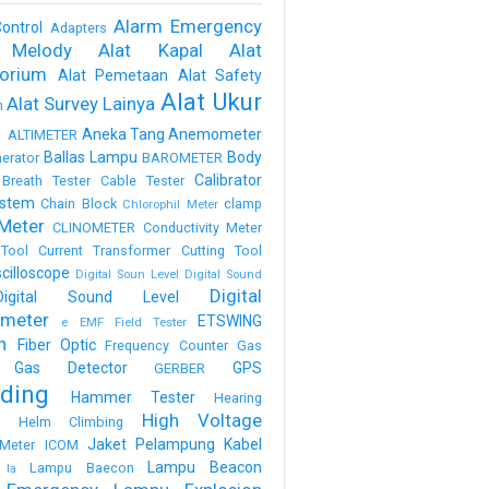
Alarm Emergency
ontrol
Adapters
 Melody
Alat Kapal
Alat
torium
Alat Pemetaan
Alat Safety
Alat Ukur
Alat Survey Lainya
m
a
Aneka Tang
Anemometer
ALTIMETER
Ballas Lampu
Body
erator
BAROMETER
Calibrator
Breath Tester
Cable Tester
stem
Chain Block
clamp
Chlorophil Meter
Meter
CLINOMETER
Conductivity Meter
Tool
Current Transformer
Cutting Tool
scilloscope
Digital Soun Level
Digital Sound
Digital
Digital Sound Level
meter
ETSWING
e
EMF Field Tester
h
Fiber Optic
Frequency Counter
Gas
Gas Detector
GPS
GERBER
ding
Hammer Tester
Hearing
High Voltage
n
Helm Climbing
Jaket Pelampung
Kabel
Meter
ICOM
Lampu Beacon
Lampu Baecon
la