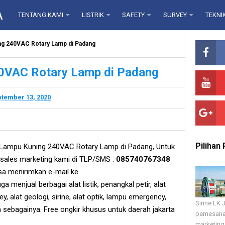
A
TENTANG KAMI
LISTRIK
SAFETY
SURVEY
TEKNI
ng 240VAC Rotary Lamp di Padang
0VAC Rotary Lamp di Padang
tember 13, 2020
Pilihan
Lampu Kuning 240VAC Rotary Lamp di Padang, Untuk
ales marketing kami di TLP/SMS :
085740767348
sa menirimkan e-mail ke
a menjual berbagai alat listik, penangkal petir, alat
rvey, alat geologi, sirine, alat optik, lampu emergency,
Sirine LK
in sebagainya. Free ongkir khusus untuk daerah jakarta
pemesana
marketing 