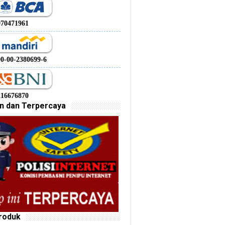
970471961
00-00-2380699-6
216676870
n dan Terpercaya
roduk