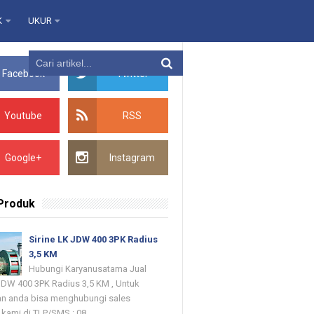
K
UKUR
Facebook
Twitter
Youtube
RSS
Google+
Instagram
 Produk
Sirine LK JDW 400 3PK Radius
3,5 KM
Hubungi Karyanusatama Jual
 JDW 400 3PK Radius 3,5 KM , Untuk
n anda bisa menghubungi sales
kami di TLP/SMS : 08...