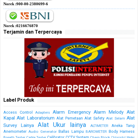
Norek :900-00-2380699-6
Norek :0216676870
Terjamin dan Terpercaya
Label Produk
Alarm Emergency
Alarm Melody
Alat
Access Control
Adapters
Kapal
Alat Laboratorium
Alat
Alat Pemetaan
Alat Safety
Alat Selam
Alat Ukur lainya
Survey Lainya
Aneka Tang
ALTIMETER
Anemometer
Ballas Lampu
Body Harness
Audio Generator
BAROMETER
Calibrator
CCTV System
Breath Tester
Cable Tester
Chain Block
Chlorophil Meter