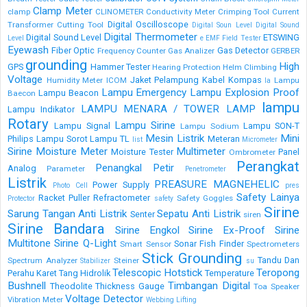
Clamp Meter
clamp
CLINOMETER
Conductivity Meter
Crimping Tool
Current
Digital Oscilloscope
Transformer
Cutting Tool
Digital Soun Level
Digital Sound
Digital Thermometer
Digital Sound Level
ETSWING
Level
e
EMF Field Tester
Eyewash
Fiber Optic
Gas Detector
Frequency Counter
Gas Analizer
GERBER
grounding
High
GPS
Hammer Tester
Hearing Protection
Helm Climbing
Voltage
Jaket Pelampung
Kabel
Kompas
Humidity Meter
ICOM
Lampu
la
Lampu Emergency
Lampu Explosion Proof
Lampu Beacon
Baecon
lampu
LAMPU MENARA / TOWER LAMP
Lampu Indikator
Rotary
Lampu Sirine
Lampu Signal
Lampu SON-T
Lampu Sodium
Mesin Listrik
Mini
Philips
Lampu Sorot
Lampu TL
Meteran
list
Micrometer
Sirine
Moisture Meter
Multimeter
Moisture Tester
Panel
Ombrometer
Perangkat
Penangkal Petir
Analog
Parameter
Penetrometer
Listrik
PREASURE MAGNEHELIC
Power Supply
Photo Cell
pres
Safety Lainya
Racket Puller
Refractometer
Safety Goggles
Protector
safety
Sirine
Sarung Tangan Anti Listrik
Sepatu Anti Listrik
Senter
siren
Sirine Bandara
Sirine Engkol
Sirine Ex-Proof
Sirine
Multitone
Sirine Q-Light
Sonar Fish Finder
Smart Sensor
Spectrometers
Stick Grounding
Tandu Dan
Spectrum Analyzer
Steiner
Stabilizer
su
Telescopic Hotstick
Teropong
Perahu Karet
Tang Hidrolik
Temperature
Bushnell
Timbangan Digital
Theodolite
Thickness Gauge
Toa Speaker
Voltage Detector
Vibration Meter
Webbing Lifting