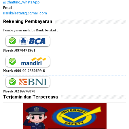
@Chatting_WhatsApp
Email :
risiskalestari2@gmail.com
Rekening Pembayaran
Pembayaran melalui Bank berikut :
Norek :0970471961
Norek :900-00-2380699-6
Norek :0216676870
Terjamin dan Terpercaya