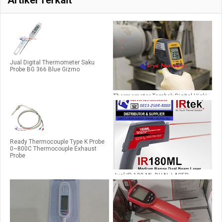
Jual Digital Thermometer Saku
Probe BG 366 Blue Gizmo
Thermometer Tembak Digital Hioki
FT3700-20
Ready Thermocouple Type K Probe
0~800C Thermocouple Exhaust
Probe
Jual IR 180 ML DUAL LASER,
MEMORY di Makasar