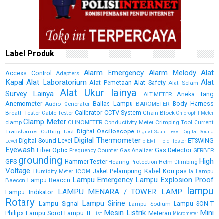
Label Produk
Alarm Emergency
Alarm Melody
Alat
Access Control
Adapters
Kapal
Alat Laboratorium
Alat
Alat Pemetaan
Alat Safety
Alat Selam
Alat Ukur lainya
Survey Lainya
Aneka Tang
ALTIMETER
Anemometer
Ballas Lampu
Body Harness
Audio Generator
BAROMETER
Calibrator
CCTV System
Breath Tester
Cable Tester
Chain Block
Chlorophil Meter
Clamp Meter
clamp
CLINOMETER
Conductivity Meter
Crimping Tool
Current
Digital Oscilloscope
Transformer
Cutting Tool
Digital Soun Level
Digital Sound
Digital Thermometer
Digital Sound Level
ETSWING
Level
e
EMF Field Tester
Eyewash
Fiber Optic
Gas Detector
Frequency Counter
Gas Analizer
GERBER
grounding
High
GPS
Hammer Tester
Hearing Protection
Helm Climbing
Voltage
Jaket Pelampung
Kabel
Kompas
Humidity Meter
ICOM
Lampu
la
Lampu Emergency
Lampu Explosion Proof
Lampu Beacon
Baecon
lampu
LAMPU MENARA / TOWER LAMP
Lampu Indikator
Rotary
Lampu Sirine
Lampu Signal
Lampu SON-T
Lampu Sodium
Mesin Listrik
Mini
Philips
Lampu Sorot
Lampu TL
Meteran
list
Micrometer