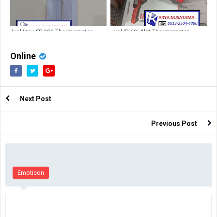
Jual Irtex FP 300 Thermometer
Jual IR 60i Alat Thermometer
FP300 di Bandung
Imaging Camera di Kalimantan
Online
Next Post
Previous Post
Emoticon