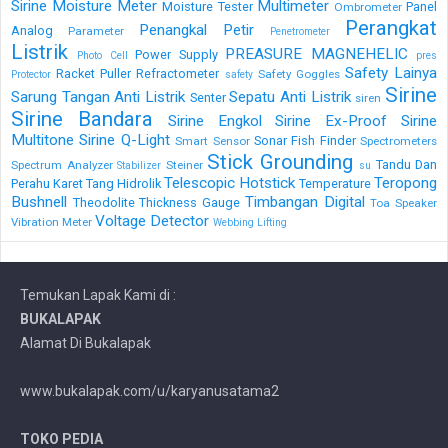
Sirine
Moisture Meter
Multimeter
Moisture Tester
Panel
Ombrometer
Perangkat
Penangkal Petir
Analog
Parameter
Penetrometer
Listrik
PREASURE MAGNEHELIC
Power Supply
Photo Cell
pres
Safety Lainya
Racket Puller
Refractometer
Safety Goggles
Protector
safety
Sirine
Sarung Tangan Anti Listrik
Sepatu Anti Listrik
Senter
siren
Sirine Bandara
Sirine Engkol
Sirine Ex-Proof
Sirine
Multitone
Sirine Q-Light
Sonar Fish Finder
Smart Sensor
Spectrometers
Stick Grounding
Tandu Dan
Spectrum Analyzer
Steiner
Stabilizer
su
Telescopic Hotstick
Teropong
Perahu Karet
Tang Hidrolik
Temperature
Bushnell
Timbangan Digital
Theodolite
Thickness Gauge
Toa Speaker
Voltage Detector
Vibration Meter
Webbing Lifting
Temukan Lapak Kami di :
BUKALAPAK
Alamat Di Bukalapak
www.bukalapak.com/u/karyanusatama2
TOKO PEDIA