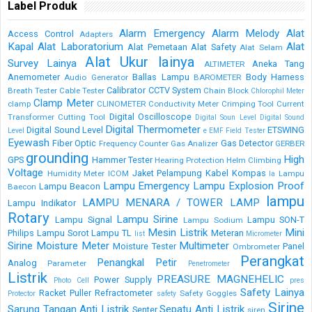
Label Produk
Alarm Emergency
Alarm Melody
Alat
Access Control
Adapters
Kapal
Alat Laboratorium
Alat
Alat Pemetaan
Alat Safety
Alat Selam
Alat Ukur lainya
Survey Lainya
Aneka Tang
ALTIMETER
Anemometer
Ballas Lampu
Body Harness
Audio Generator
BAROMETER
Calibrator
CCTV System
Breath Tester
Cable Tester
Chain Block
Chlorophil Meter
Clamp Meter
clamp
CLINOMETER
Conductivity Meter
Crimping Tool
Current
Digital Oscilloscope
Transformer
Cutting Tool
Digital Soun Level
Digital Sound
Digital Thermometer
Digital Sound Level
ETSWING
Level
e
EMF Field Tester
Eyewash
Fiber Optic
Gas Detector
Frequency Counter
Gas Analizer
GERBER
grounding
High
GPS
Hammer Tester
Hearing Protection
Helm Climbing
Voltage
Jaket Pelampung
Kabel
Kompas
Humidity Meter
ICOM
Lampu
la
Lampu Emergency
Lampu Explosion Proof
Lampu Beacon
Baecon
lampu
LAMPU MENARA / TOWER LAMP
Lampu Indikator
Rotary
Lampu Sirine
Lampu Signal
Lampu SON-T
Lampu Sodium
Mesin Listrik
Mini
Philips
Lampu Sorot
Lampu TL
Meteran
list
Micrometer
Sirine
Moisture Meter
Multimeter
Moisture Tester
Panel
Ombrometer
Perangkat
Penangkal Petir
Analog
Parameter
Penetrometer
Listrik
PREASURE MAGNEHELIC
Power Supply
Photo Cell
pres
Safety Lainya
Racket Puller
Refractometer
Safety Goggles
Protector
safety
Sirine
Sarung Tangan Anti Listrik
Sepatu Anti Listrik
Senter
siren