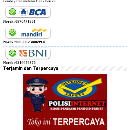
Pembayaran melalui Bank berikut :
Norek :0970471961
Norek :900-00-2380699-6
Norek :0216676870
Terjamin dan Terpercaya