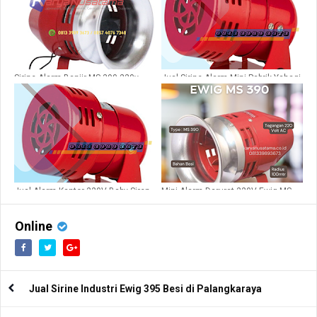
Sirine Alarm Banjir MS 390 220v
Jual Sirine Alarm Mini Pabrik Yahagi
B36 di Garut
Jual Alarm Kantor 220V Baby Siren
Mini Alarm Darurat 220V Ewig MS
LK B36
390
Online
Jual Sirine Industri Ewig 395 Besi di Palangkaraya