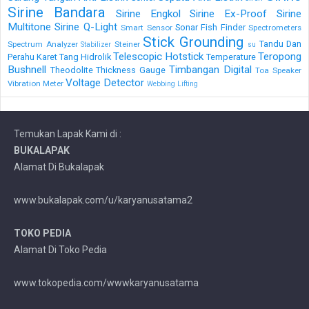
Sirine Bandara
Sirine Engkol
Sirine Ex-Proof
Sirine
Multitone
Sirine Q-Light
Sonar Fish Finder
Smart Sensor
Spectrometers
Stick Grounding
Tandu Dan
Spectrum Analyzer
Steiner
Stabilizer
su
Telescopic Hotstick
Teropong
Perahu Karet
Tang Hidrolik
Temperature
Bushnell
Timbangan Digital
Theodolite
Thickness Gauge
Toa Speaker
Voltage Detector
Vibration Meter
Webbing Lifting
Temukan Lapak Kami di :
BUKALAPAK
Alamat Di Bukalapak
www.bukalapak.com/u/karyanusatama2
TOKO PEDIA
Alamat Di Toko Pedia
www.tokopedia.com/wwwkaryanusatama