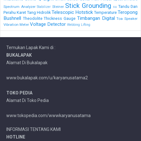
Stick Grounding
Tandu Dan
Spectrum Analyzer
Steiner
Stabilizer
su
Telescopic Hotstick
Teropong
Perahu Karet
Tang Hidrolik
Temperature
Bushnell
Timbangan Digital
Theodolite
Thickness Gauge
Toa Speaker
Voltage Detector
Vibration Meter
Webbing Lifting
Temukan Lapak Kami di :
BUKALAPAK
Alamat Di Bukalapak
www.bukalapak.com/u/karyanusatama2
TOKO PEDIA
Alamat Di Toko Pedia
www.tokopedia.com/wwwkaryanusatama
INFORMASI TENTANG KAMI
HOTLINE