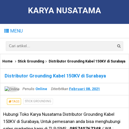
KARYA NUSATAMA
MENU
Home
Stick Grounding
Distributor Grounding Kabel 150KV di Surabaya
Distributor Grounding Kabel 150KV di Surabaya
Penulis
Online
Diterbitkan
Februari 08, 2021
STICK GROUNDING
TAGS
Hubungi Toko Karya Nusatama Distributor Grounding Kabel
150KV di Surabaya, Untuk pemesanan anda bisa menghubungi
sales marketing kami di TLP/SMS :
085740767348
/ WA :