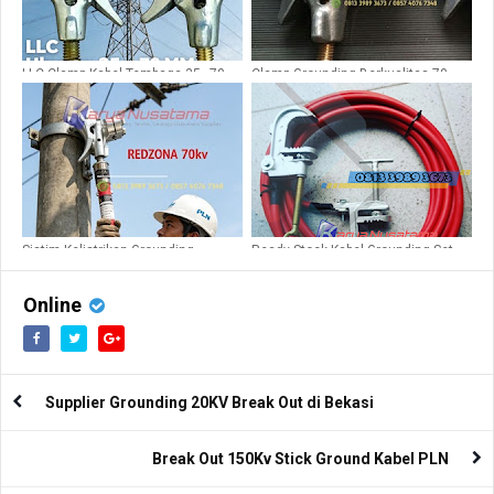
LLC Clamp Kabel Tembaga 35–70
Clamp Grounding Berkualitas 70 –
MM
150 MM
Sistim Kelistrikan Grounding
Ready Stock Kabel Grounding Set
Redzona 70kv
150kV
Online
Supplier Grounding 20KV Break Out di Bekasi
Break Out 150Kv Stick Ground Kabel PLN