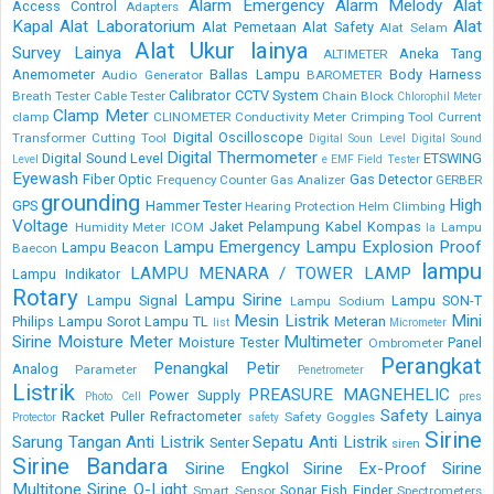
Alarm Emergency
Alarm Melody
Alat
Access Control
Adapters
Kapal
Alat Laboratorium
Alat
Alat Pemetaan
Alat Safety
Alat Selam
Alat Ukur lainya
Survey Lainya
Aneka Tang
ALTIMETER
Anemometer
Ballas Lampu
Body Harness
Audio Generator
BAROMETER
Calibrator
CCTV System
Breath Tester
Cable Tester
Chain Block
Chlorophil Meter
Clamp Meter
clamp
CLINOMETER
Conductivity Meter
Crimping Tool
Current
Digital Oscilloscope
Transformer
Cutting Tool
Digital Soun Level
Digital Sound
Digital Thermometer
Digital Sound Level
ETSWING
Level
e
EMF Field Tester
Eyewash
Fiber Optic
Gas Detector
Frequency Counter
Gas Analizer
GERBER
grounding
High
GPS
Hammer Tester
Hearing Protection
Helm Climbing
Voltage
Jaket Pelampung
Kabel
Kompas
Humidity Meter
ICOM
Lampu
la
Lampu Emergency
Lampu Explosion Proof
Lampu Beacon
Baecon
lampu
LAMPU MENARA / TOWER LAMP
Lampu Indikator
Rotary
Lampu Sirine
Lampu Signal
Lampu SON-T
Lampu Sodium
Mesin Listrik
Mini
Philips
Lampu Sorot
Lampu TL
Meteran
list
Micrometer
Sirine
Moisture Meter
Multimeter
Moisture Tester
Panel
Ombrometer
Perangkat
Penangkal Petir
Analog
Parameter
Penetrometer
Listrik
PREASURE MAGNEHELIC
Power Supply
Photo Cell
pres
Safety Lainya
Racket Puller
Refractometer
Safety Goggles
Protector
safety
Sirine
Sarung Tangan Anti Listrik
Sepatu Anti Listrik
Senter
siren
Sirine Bandara
Sirine Engkol
Sirine Ex-Proof
Sirine
Multitone
Sirine Q-Light
Sonar Fish Finder
Smart Sensor
Spectrometers