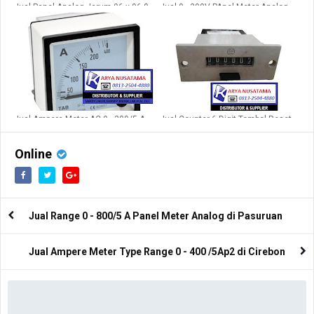
Jual Panel Analog Jarum 96 x 96 0 -
Jual 0 - 300V PAnel Meter Analog
500V
96 x 96 di Bandung
Jual Ampere Meter AC 0 - 200/5 A
Jual Counter 6 Digit Tombol Reset
di Menado
24V DC/ 50 hz
Online
Jual Range 0 - 800/5 A Panel Meter Analog di Pasuruan
Jual Ampere Meter Type Range 0 - 400 /5Ap2 di Cirebon