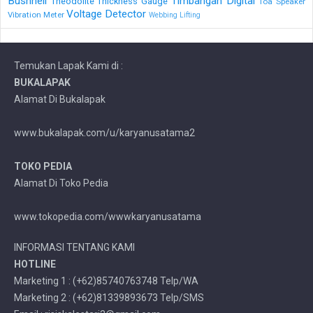
Bushnell
Timbangan Digital
Theodolite
Thickness Gauge
Toa Speaker
Voltage Detector
Vibration Meter
Webbing Lifting
Temukan Lapak Kami di :
BUKALAPAK
Alamat Di Bukalapak
www.bukalapak.com/u/karyanusatama2
TOKO PEDIA
Alamat Di Toko Pedia
www.tokopedia.com/wwwkaryanusatama
INFORMASI TENTANG KAMI
HOTLINE
Marketing 1 : (+62)85740763748 Telp/WA
Marketing 2 : (+62)81339893673 Telp/SMS