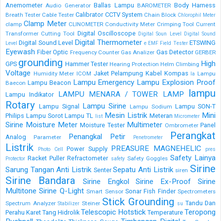
Anemometer
Ballas Lampu
Body Harness
Audio Generator
BAROMETER
Calibrator
CCTV System
Breath Tester
Cable Tester
Chain Block
Chlorophil Meter
Clamp Meter
clamp
CLINOMETER
Conductivity Meter
Crimping Tool
Current
Digital Oscilloscope
Transformer
Cutting Tool
Digital Soun Level
Digital Sound
Digital Thermometer
Digital Sound Level
ETSWING
Level
e
EMF Field Tester
Eyewash
Fiber Optic
Gas Detector
Frequency Counter
Gas Analizer
GERBER
grounding
High
GPS
Hammer Tester
Hearing Protection
Helm Climbing
Voltage
Jaket Pelampung
Kabel
Kompas
Humidity Meter
ICOM
Lampu
la
Lampu Emergency
Lampu Explosion Proof
Lampu Beacon
Baecon
lampu
LAMPU MENARA / TOWER LAMP
Lampu Indikator
Rotary
Lampu Sirine
Lampu Signal
Lampu SON-T
Lampu Sodium
Mesin Listrik
Mini
Philips
Lampu Sorot
Lampu TL
Meteran
list
Micrometer
Sirine
Moisture Meter
Multimeter
Moisture Tester
Panel
Ombrometer
Perangkat
Penangkal Petir
Analog
Parameter
Penetrometer
Listrik
PREASURE MAGNEHELIC
Power Supply
Photo Cell
pres
Safety Lainya
Racket Puller
Refractometer
Safety Goggles
Protector
safety
Sirine
Sarung Tangan Anti Listrik
Sepatu Anti Listrik
Senter
siren
Sirine Bandara
Sirine Engkol
Sirine Ex-Proof
Sirine
Multitone
Sirine Q-Light
Sonar Fish Finder
Smart Sensor
Spectrometers
Stick Grounding
Tandu Dan
Spectrum Analyzer
Steiner
Stabilizer
su
Telescopic Hotstick
Teropong
Perahu Karet
Tang Hidrolik
Temperature