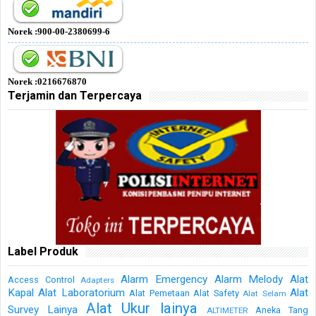
Norek :900-00-2380699-6
Norek :0216676870
Terjamin dan Terpercaya
Label Produk
Alarm Emergency
Alarm Melody
Alat
Access Control
Adapters
Kapal
Alat Laboratorium
Alat
Alat Pemetaan
Alat Safety
Alat Selam
Alat Ukur lainya
Survey Lainya
Aneka Tang
ALTIMETER