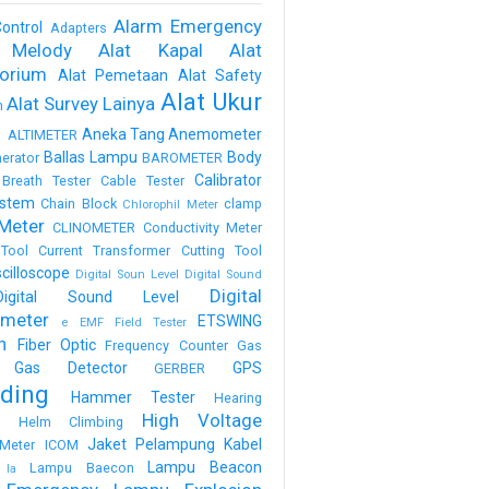
Alarm Emergency
ontrol
Adapters
 Melody
Alat Kapal
Alat
torium
Alat Pemetaan
Alat Safety
Alat Ukur
Alat Survey Lainya
m
a
Aneka Tang
Anemometer
ALTIMETER
Ballas Lampu
Body
erator
BAROMETER
Calibrator
Breath Tester
Cable Tester
stem
Chain Block
clamp
Chlorophil Meter
Meter
CLINOMETER
Conductivity Meter
Tool
Current Transformer
Cutting Tool
scilloscope
Digital Soun Level
Digital Sound
Digital
Digital Sound Level
meter
ETSWING
e
EMF Field Tester
h
Fiber Optic
Frequency Counter
Gas
Gas Detector
GPS
GERBER
ding
Hammer Tester
Hearing
High Voltage
n
Helm Climbing
Jaket Pelampung
Kabel
Meter
ICOM
Lampu Beacon
Lampu Baecon
la