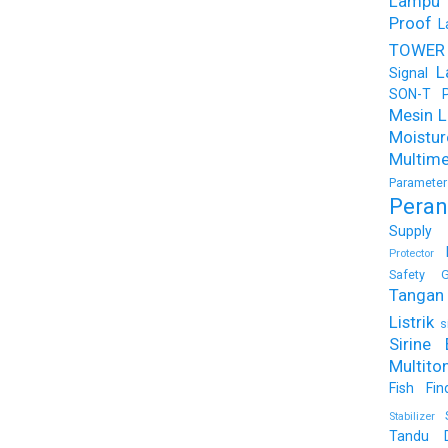
Lampu
Proof
L
TOWER
L
Signal
SON-T Ph
Mesin Li
Moist
Multime
Parameter
Peran
Supply
Protector
Safety G
Tangan 
Listrik
s
Sirine 
Multito
Fish Fin
Stabilizer
Tandu 