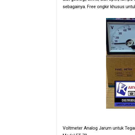
sebagainya. Free ongkir khusus untuk
Voltmeter Analog Jarum untuk Tegan