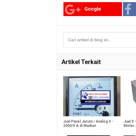
Google
Artikel Terkait
Jual Panel Jarum / Analog 0 -
Jual 0
2000/5 A di Madiun
Meter 