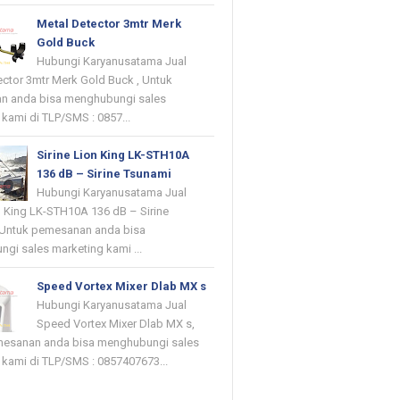
Metal Detector 3mtr Merk
Gold Buck
Hubungi Karyanusatama Jual
ector 3mtr Merk Gold Buck , Untuk
n anda bisa menghubungi sales
kami di TLP/SMS : 0857...
Sirine Lion King LK-STH10A
136 dB – Sirine Tsunami
Hubungi Karyanusatama Jual
on King LK-STH10A 136 dB – Sirine
 Untuk pemesanan anda bisa
gi sales marketing kami ...
Speed Vortex Mixer Dlab MX s
Hubungi Karyanusatama Jual
Speed Vortex Mixer Dlab MX s,
mesanan anda bisa menghubungi sales
 kami di TLP/SMS : 0857407673...