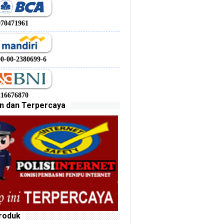
970471961
00-00-2380699-6
216676870
n dan Terpercaya
roduk