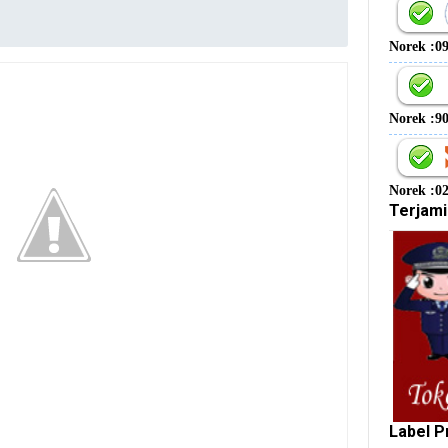
Norek :0
Norek :9
Norek :0
Terjami
Label P