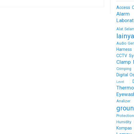
Access C
Alarm
Labora
Alat Sela
lainy
Audio Gen
Harness
CCTV Sy
Clamp 
Crimping 
Digital O
Level
Thermo
Eyewas
Analizer
groun
Protectio
Humidity 
Kompas