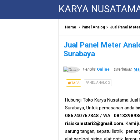
KARYA NUSATAM
Home
Panel Analog
Jual Panel Meter
Jual Panel Meter Anal
Surabaya
Penulis
Online
Diterbitkan
Mar
PANEL ANALOG
TAGS
Hubungi Toko Karya Nusatama Jual P
Surabaya, Untuk pemesanan anda bi
085740767348
/ WA :
081339893
risiskalestari2@gmail.com.
Kami ju
sarung tangan, sepatu listrik, penangka
alat geologi, sirine, alat optik, lamp