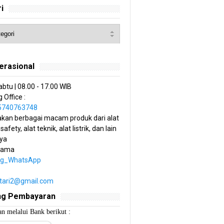
i
erasional
abtu | 08.00 - 17.00 WIB
 Office :
85740763748
kan berbagai macam produk dari alat
 safety, alat teknik, alat listrik, dan lain
ya
tama
ng_WhatsApp
estari2@gmail.com
ng Pembayaran
n melalui Bank berikut :