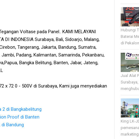
Hubungi T
 Tegangan Voltase pada Panel.. KAMI MELAYANI
Baterai Me
 INDONESIA Surabaya, Bali, Sidoarjo, Malang,
di Pekalo
Cirebon, Tangerang, Jakarta, Bandung, Sumatra,
 Jambi, Padang, Kalimantan, Samarinda, Pekanbaru,
ya,Papua, Bangka Belitung, Banten, Jabar, Jateng,
LL
Jual Alat 
Surabaya,
72 x 72 0 - 500V di Surabaya, Kami juga menyediakan
menghubun
2 di Bangkabelitung
on Proof di Banten
King LK-J
2 di Bandung
pemesana
marketing 