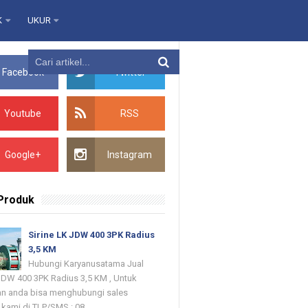
K
UKUR
Facebook
Twitter
Youtube
RSS
Google+
Instagram
 Produk
Sirine LK JDW 400 3PK Radius
3,5 KM
Hubungi Karyanusatama Jual
 JDW 400 3PK Radius 3,5 KM , Untuk
n anda bisa menghubungi sales
kami di TLP/SMS : 08...