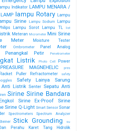
 Emergency
Lampu Explosion
LAMPU MENARA /
ampu Indikator
lampu Rotary
 LAMP
Lampu
ampu Sirine
Lampu
Lampu Sodium
ilips
Lampu Sorot
Lampu TL
list
strik
Mini Sirine
Meteran
Micrometer
ure Meter
Moisture Tester
ter
Panel Analog
Ombrometer
Penangkal Petir
Penetrometer
gkat Listrik
Power
Photo Cell
PREASURE MAGNEHELIC
pres
Racket Puller
Refractometer
safety
Safety Lainya
Sarung
oggles
Anti Listrik
Sepatu Anti
Senter
Sirine
Sirine Bandara
iren
Engkol
Sirine Ex-Proof
Sirine
ne
Sirine Q-Light
Sonar
Smart Sensor
der
Spectrometers
Spectrum Analyzer
Stick Grounding
Steiner
su
Dan Perahu Karet
Tang Hidrolik