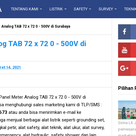
A
TENTANG KAMI
LISTRIK
SAFETY
SURVEY
TEKNI
 Analog TAB 72 x 72 0 - 500V di Surabaya
og TAB 72 x 72 0 - 500V di
et 14, 2021
Pilihan
anel Meter Analog TAB 72 x 72 0 - 500V di
sa menghubungi sales marketing kami di TLP/SMS :
673
atau anda bisa menirimkan e-mail ke
ga menjual berbagai alat listrik seperti grounding set,
Sirine LK
l petir, alat safety, alat teknik, alat ukur, alat survey,
pemesana
u emergency, alat hydraulic, safety shower dan lain
marketing 