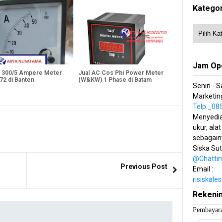
Kategor
Jam Op
 - 300/5 Ampere Meter
Jual AC Cos Phi Power Meter
72 di Banten
(W&KW) 1 Phase di Batam
Senin - S
Marketing
Telp:_0
Menyedia
ukur, alat
sebagain
Siska Su
@Chatti
Previous Post
Email :
risiskal
Rekeni
Pembayara