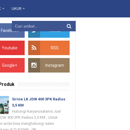
K
UKUR
Facebook
Twitter
Youtube
RSS
Google+
Instagram
 Produk
Sirine LK JDW 400 3PK Radius
3,5 KM
Hubungi Karyanusatama Jual
 JDW 400 3PK Radius 3,5 KM , Untuk
n anda bisa menghubungi sales
kami di TLP/SMS : 08...