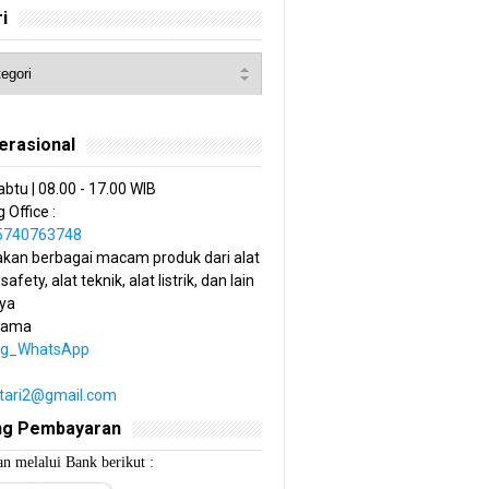
i
erasional
abtu | 08.00 - 17.00 WIB
 Office :
85740763748
kan berbagai macam produk dari alat
 safety, alat teknik, alat listrik, dan lain
ya
tama
ng_WhatsApp
estari2@gmail.com
ng Pembayaran
n melalui Bank berikut :