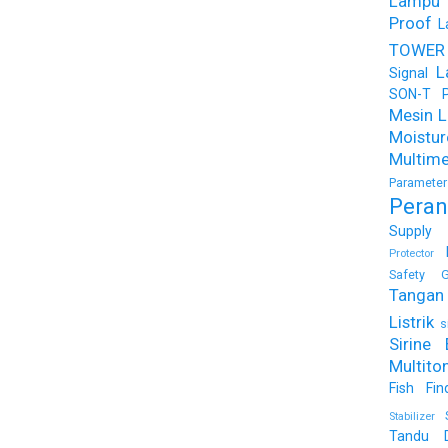
Lampu
Proof
L
TOWER
L
Signal
SON-T Ph
Mesin Li
Moist
Multime
Parameter
Peran
Supply
Protector
Safety G
Tangan 
Listrik
s
Sirine 
Multito
Fish Fin
Stabilizer
Tandu 