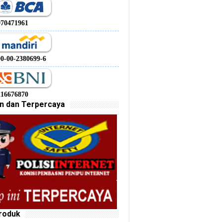
970471961
00-00-2380699-6
216676870
n dan Terpercaya
roduk