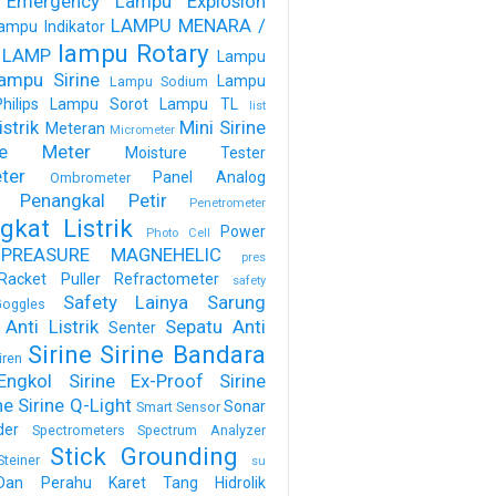
 Emergency
Lampu Explosion
LAMPU MENARA /
ampu Indikator
lampu Rotary
 LAMP
Lampu
ampu Sirine
Lampu
Lampu Sodium
ilips
Lampu Sorot
Lampu TL
list
strik
Mini Sirine
Meteran
Micrometer
ure Meter
Moisture Tester
ter
Panel Analog
Ombrometer
Penangkal Petir
Penetrometer
gkat Listrik
Power
Photo Cell
PREASURE MAGNEHELIC
pres
Racket Puller
Refractometer
safety
Safety Lainya
Sarung
oggles
Anti Listrik
Sepatu Anti
Senter
Sirine
Sirine Bandara
iren
Engkol
Sirine Ex-Proof
Sirine
ne
Sirine Q-Light
Sonar
Smart Sensor
der
Spectrometers
Spectrum Analyzer
Stick Grounding
Steiner
su
Dan Perahu Karet
Tang Hidrolik