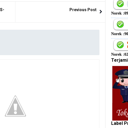
WS-
Previous Post
Norek :0
Norek :9
Norek :0
Terjami
Label P