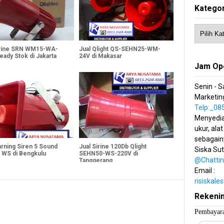
Kategor
irine SRN WM15-WA-
Jual Qlight QS-SEHN25-WM-
eady Stok di Jakarta
24V di Makasar
Jam Op
Senin - S
Marketing
Telp:_0
Menyedia
ukur, alat
sebagain
arning Siren 5 Sound
Jual Sirine 120Db Qlight
Siska Su
 WS di Bengkulu
SEHN50-WS-220V di
@Chatti
Tanggerang
Email :
risiskal
Rekeni
Pembayara