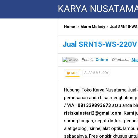
KARYA NUSATAM
Home
Alarm Melody
Jual SRN15-WS-
Jual SRN15-WS-220V S
Penulis
Online
Diterbitkan
Mar
ALARM MELODY
TAGS
Hubungi Toko Karya Nusatama Jual 
pemesanan anda bisa menghubungi s
/ WA :
081339893673
atau anda bi
risiskalestari2@gmail.com.
Kami ju
sarung tangan, sepatu listrik, penangka
alat geologi, sirine, alat optik, lamp
sebagainya. Free ongkir khusus untuk