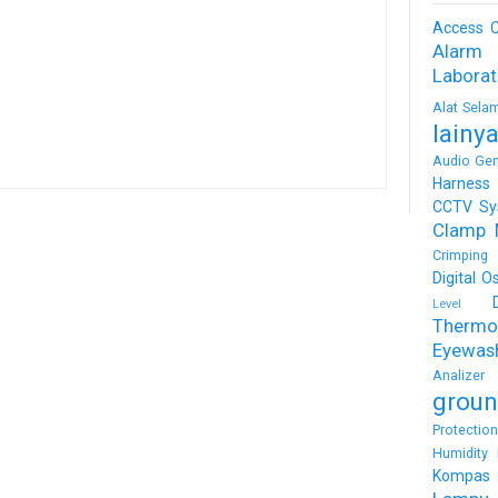
Access C
Alarm
Labora
Alat Sela
lainy
Audio Gen
Harness
CCTV Sy
Clamp 
Crimping 
Digital O
Level
Thermo
Eyewas
Analizer
groun
Protectio
Humidity 
Kompas