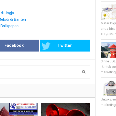
di Jogja
lodi di Banten
Meter Dig
i Balikpapan
anda bisa
TLP/SMS :
Facebook
Twitter
Sirine JD
, Untuk p
marketing 
Untuk pe
marketing