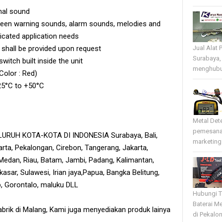
nal sound
tween warning sounds, alarm sounds, melodies and
icated application needs
 shall be provided upon request
Jual Alat 
Surabaya,
itch built inside the unit
menghubun
Color : Red)
25°C to +50°C
Metal Det
pemesana
RUH KOTA-KOTA DI INDONESIA Surabaya, Bali,
marketing 
rta, Pekalongan, Cirebon, Tangerang, Jakarta,
edan, Riau, Batam, Jambi, Padang, Kalimantan,
sar, Sulawesi, Irian jaya,Papua, Bangka Belitung,
tb, Gorontalo, maluku DLL
Hubungi T
Baterai Me
brik di Malang, Kami juga menyediakan produk lainya
di Pekalo