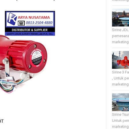
Sirine JD
pemesana
marketing 
Sirine 3 
, Untuk p
marketing 
Sirine Tsu
Untuk pe
HT
marketing 