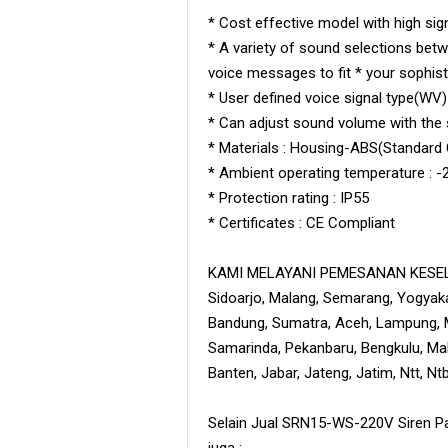
* Cost effective model with high sig
* A variety of sound selections be
voice messages to fit * your sophist
* User defined voice signal type(WV)
* Can adjust sound volume with the sw
* Materials : Housing-ABS(Standard 
* Ambient operating temperature : -
* Protection rating : IP55
* Certificates : CE Compliant
KAMI MELAYANI PEMESANAN KESELU
Sidoarjo, Malang, Semarang, Yogyaka
Bandung, Sumatra, Aceh, Lampung, M
Samarinda, Pekanbaru, Bengkulu, Maka
Banten, Jabar, Jateng, Jatim, Ntt, N
Selain Jual SRN15-WS-220V Siren Pa
juga :