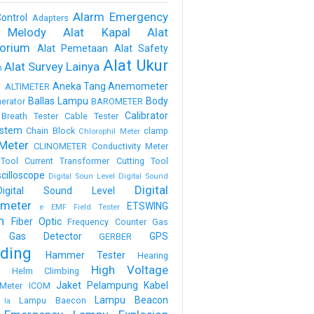
Alarm Emergency
ontrol
Adapters
 Melody
Alat Kapal
Alat
torium
Alat Pemetaan
Alat Safety
Alat Ukur
Alat Survey Lainya
m
a
Aneka Tang
Anemometer
ALTIMETER
Ballas Lampu
Body
erator
BAROMETER
Calibrator
Breath Tester
Cable Tester
stem
Chain Block
clamp
Chlorophil Meter
Meter
CLINOMETER
Conductivity Meter
Tool
Current Transformer
Cutting Tool
scilloscope
Digital Soun Level
Digital Sound
Digital
Digital Sound Level
meter
ETSWING
e
EMF Field Tester
h
Fiber Optic
Frequency Counter
Gas
Gas Detector
GPS
GERBER
ding
Hammer Tester
Hearing
High Voltage
n
Helm Climbing
Jaket Pelampung
Kabel
Meter
ICOM
Lampu Beacon
Lampu Baecon
la