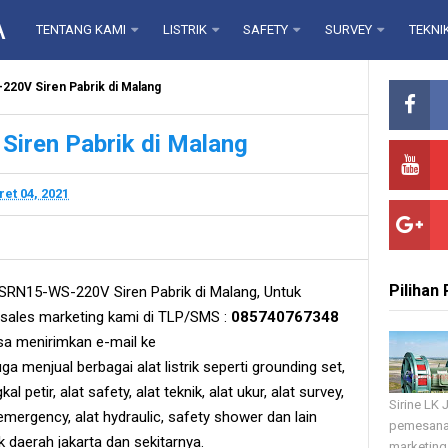
A
TENTANG KAMI
LISTRIK
SAFETY
SURVEY
TEKNI
220V Siren Pabrik di Malang
iren Pabrik di Malang
et 04, 2021
Pilihan
SRN15-WS-220V Siren Pabrik di Malang, Untuk
ales marketing kami di TLP/SMS :
085740767348
sa menirimkan e-mail ke
ga menjual berbagai alat listrik seperti grounding set,
l petir, alat safety, alat teknik, alat ukur, alat survey,
Sirine LK
u emergency, alat hydraulic, safety shower dan lain
pemesana
 daerah jakarta dan sekitarnya.
marketing 