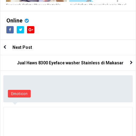
Eyewash Safety Shower Portable
Jual Safety Shower Galvanis Steel
Blue Eagle 402
Haws 8300 - 8309
Online
Next Post
Jual Haws 8300 Eyeface washer Stainless di Makasar
Emoticon