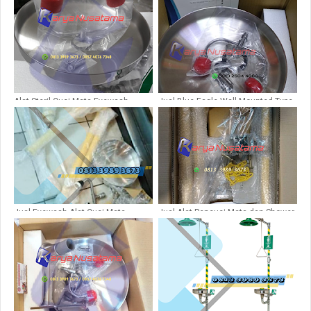
Alat Steril Cuci Mata Eyewash
Jual Blue Eagle Wall Mounted Type
Portable 402
402
Jual Eyewash Alat Cuci Mata
Jual Alat Pencuci Mata dan Shower
Unicar Carvanis
Merk Galvanis Unicar di Semarang