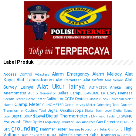
Label Produk
Alarm Emergency
Alarm Melody
Alat
Access Control
Adapters
Kapal
Alat Laboratorium
Alat
Alat Pemetaan
Alat Safety
Alat Selam
Alat Ukur lainya
Survey Lainya
Aneka Tang
ALTIMETER
Anemometer
Ballas Lampu
Body Harness
Audio Generator
BAROMETER
Calibrator
CCTV System
Breath Tester
Cable Tester
Chain Block
Chlorophil Meter
Clamp Meter
clamp
CLINOMETER
Conductivity Meter
Crimping Tool
Current
Digital Oscilloscope
Transformer
Cutting Tool
Digital Soun Level
Digital Sound
Digital Thermometer
Digital Sound Level
ETSWING
Level
e
EMF Field Tester
Eyewash
Fiber Optic
Gas Detector
Frequency Counter
Gas Analizer
GERBER
grounding
High
GPS
Hammer Tester
Hearing Protection
Helm Climbing
Voltage
Jaket Pelampung
Kabel
Kompas
Humidity Meter
ICOM
Lampu
la