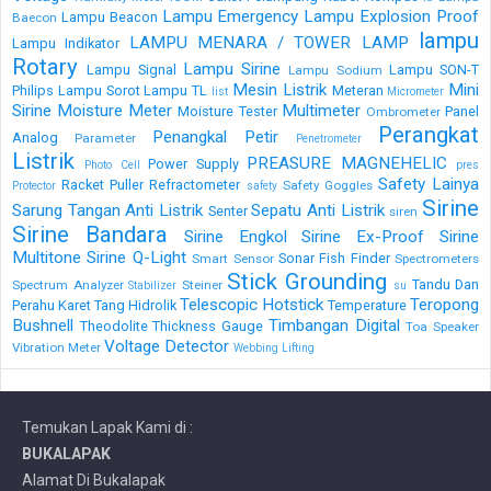
Lampu Emergency
Lampu Explosion Proof
Lampu Beacon
Baecon
lampu
LAMPU MENARA / TOWER LAMP
Lampu Indikator
Rotary
Lampu Sirine
Lampu Signal
Lampu SON-T
Lampu Sodium
Mesin Listrik
Mini
Philips
Lampu Sorot
Lampu TL
Meteran
list
Micrometer
Sirine
Moisture Meter
Multimeter
Moisture Tester
Panel
Ombrometer
Perangkat
Penangkal Petir
Analog
Parameter
Penetrometer
Listrik
PREASURE MAGNEHELIC
Power Supply
Photo Cell
pres
Safety Lainya
Racket Puller
Refractometer
Safety Goggles
Protector
safety
Sirine
Sarung Tangan Anti Listrik
Sepatu Anti Listrik
Senter
siren
Sirine Bandara
Sirine Engkol
Sirine Ex-Proof
Sirine
Multitone
Sirine Q-Light
Sonar Fish Finder
Smart Sensor
Spectrometers
Stick Grounding
Tandu Dan
Spectrum Analyzer
Steiner
Stabilizer
su
Telescopic Hotstick
Teropong
Perahu Karet
Tang Hidrolik
Temperature
Bushnell
Timbangan Digital
Theodolite
Thickness Gauge
Toa Speaker
Voltage Detector
Vibration Meter
Webbing Lifting
Temukan Lapak Kami di :
BUKALAPAK
Alamat Di Bukalapak