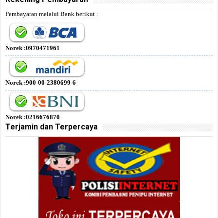
Pembayaran melalui Bank berikut :
Norek :0970471961
Norek :900-00-2380699-6
Norek :0216676870
Terjamin dan Terpercaya