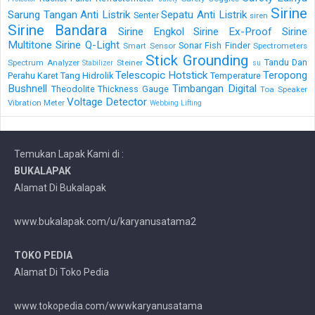
Sirine
Sarung Tangan Anti Listrik
Sepatu Anti Listrik
Senter
siren
Sirine Bandara
Sirine Engkol
Sirine Ex-Proof
Sirine
Multitone
Sirine Q-Light
Sonar Fish Finder
Smart Sensor
Spectrometers
Stick Grounding
Tandu Dan
Spectrum Analyzer
Steiner
Stabilizer
su
Telescopic Hotstick
Teropong
Perahu Karet
Tang Hidrolik
Temperature
Bushnell
Timbangan Digital
Theodolite
Thickness Gauge
Toa Speaker
Voltage Detector
Vibration Meter
Webbing Lifting
Temukan Lapak Kami di :
BUKALAPAK
Alamat Di Bukalapak
www.bukalapak.com/u/karyanusatama2
TOKO PEDIA
Alamat Di Toko Pedia
www.tokopedia.com/wwwkaryanusatama