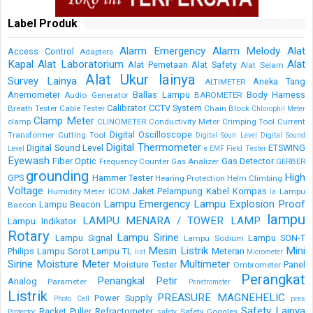
Label Produk
Alarm Emergency
Alarm Melody
Alat
Access Control
Adapters
Kapal
Alat Laboratorium
Alat
Alat Pemetaan
Alat Safety
Alat Selam
Alat Ukur lainya
Survey Lainya
Aneka Tang
ALTIMETER
Anemometer
Ballas Lampu
Body Harness
Audio Generator
BAROMETER
Calibrator
CCTV System
Breath Tester
Cable Tester
Chain Block
Chlorophil Meter
Clamp Meter
clamp
CLINOMETER
Conductivity Meter
Crimping Tool
Current
Digital Oscilloscope
Transformer
Cutting Tool
Digital Soun Level
Digital Sound
Digital Thermometer
Digital Sound Level
ETSWING
Level
e
EMF Field Tester
Eyewash
Fiber Optic
Gas Detector
Frequency Counter
Gas Analizer
GERBER
grounding
High
GPS
Hammer Tester
Hearing Protection
Helm Climbing
Voltage
Jaket Pelampung
Kabel
Kompas
Humidity Meter
ICOM
Lampu
la
Lampu Emergency
Lampu Explosion Proof
Lampu Beacon
Baecon
lampu
LAMPU MENARA / TOWER LAMP
Lampu Indikator
Rotary
Lampu Sirine
Lampu Signal
Lampu SON-T
Lampu Sodium
Mesin Listrik
Mini
Philips
Lampu Sorot
Lampu TL
Meteran
list
Micrometer
Sirine
Moisture Meter
Multimeter
Moisture Tester
Panel
Ombrometer
Perangkat
Penangkal Petir
Analog
Parameter
Penetrometer
Listrik
PREASURE MAGNEHELIC
Power Supply
Photo Cell
pres
Safety Lainya
Racket Puller
Refractometer
Safety Goggles
Protector
safety