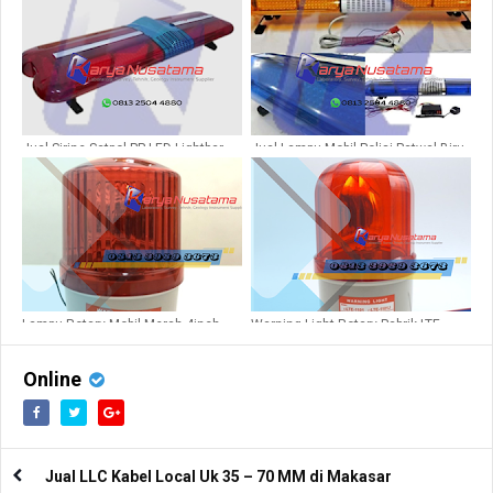
Jual Sirine Satpol PP LED Lightbar
Jual Lampu Mobil Polisi Patwal Biru
Rotary Red di Sulawesi
Bohlam di Banyumas
Lampu Rotary Mobil Merah 4inch
Warning Light Rotary Pabrik LTE
24V
1101J 220V
Online
Jual LLC Kabel Local Uk 35 – 70 MM di Makasar