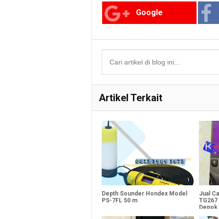
Google
Artikel Terkait
Depth Sounder Hondex Model
Jual C
PS-7FL 50 m
TG267 
Depok