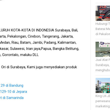
Hubungi T
Baterai Me
RUH KOTA-KOTA DI INDONESIA Surabaya, Bali,
di Pekalo
rta, Pekalongan, Cirebon, Tangerang, Jakarta,
edan, Riau, Batam, Jambi, Padang, Kalimantan,
sar, Sulawesi, Irian jaya,Papua, Bangka Belitung,
tb, Gorontalo, maluku DLL
Jual Alat 
Surabaya,
0 Ori di Surabaya, Kami juga menyediakan produk
menghubun
129 di Bandung
3129-10 di Jepara
King LK-J
t di Samarinda
pemesana
marketing 