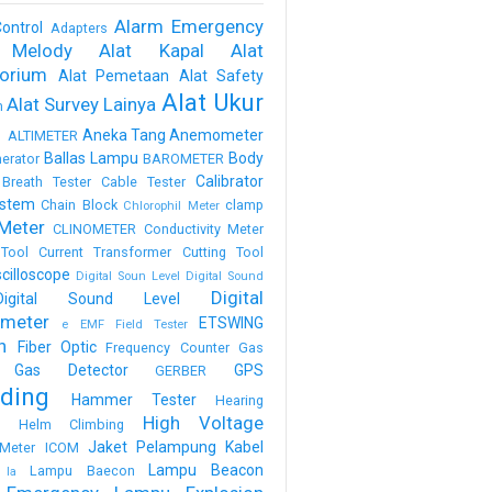
Alarm Emergency
ontrol
Adapters
 Melody
Alat Kapal
Alat
torium
Alat Pemetaan
Alat Safety
Alat Ukur
Alat Survey Lainya
m
a
Aneka Tang
Anemometer
ALTIMETER
Ballas Lampu
Body
erator
BAROMETER
Calibrator
Breath Tester
Cable Tester
stem
Chain Block
clamp
Chlorophil Meter
Meter
CLINOMETER
Conductivity Meter
Tool
Current Transformer
Cutting Tool
scilloscope
Digital Soun Level
Digital Sound
Digital
Digital Sound Level
meter
ETSWING
e
EMF Field Tester
h
Fiber Optic
Frequency Counter
Gas
Gas Detector
GPS
GERBER
ding
Hammer Tester
Hearing
High Voltage
n
Helm Climbing
Jaket Pelampung
Kabel
Meter
ICOM
Lampu Beacon
Lampu Baecon
la