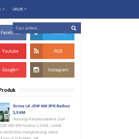
K
UKUR
Facebook
Twitter
Youtube
RSS
Google+
Instagram
 Produk
Sirine LK JDW 400 3PK Radius
3,5 KM
Hubungi Karyanusatama Jual
 JDW 400 3PK Radius 3,5 KM , Untuk
n anda bisa menghubungi sales
kami di TLP/SMS : 08...