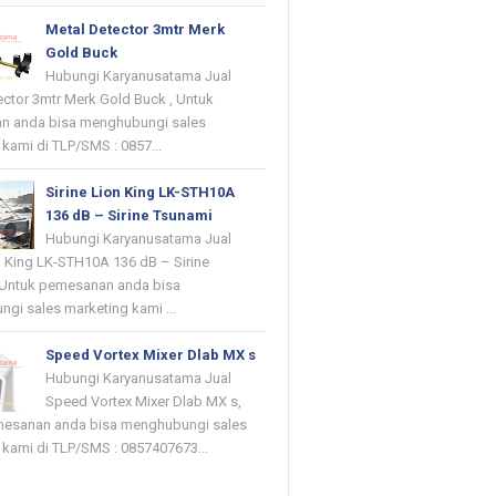
Metal Detector 3mtr Merk
Gold Buck
Hubungi Karyanusatama Jual
ector 3mtr Merk Gold Buck , Untuk
n anda bisa menghubungi sales
kami di TLP/SMS : 0857...
Sirine Lion King LK-STH10A
136 dB – Sirine Tsunami
Hubungi Karyanusatama Jual
on King LK-STH10A 136 dB – Sirine
 Untuk pemesanan anda bisa
gi sales marketing kami ...
Speed Vortex Mixer Dlab MX s
Hubungi Karyanusatama Jual
Speed Vortex Mixer Dlab MX s,
mesanan anda bisa menghubungi sales
 kami di TLP/SMS : 0857407673...