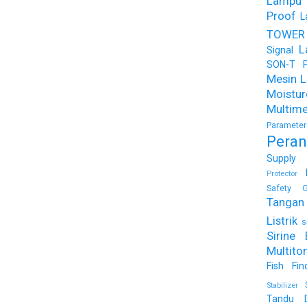
Lampu
Proof
L
TOWER
L
Signal
SON-T Ph
Mesin Li
Moist
Multime
Parameter
Peran
Supply
Protector
Safety G
Tangan 
Listrik
s
Sirine 
Multito
Fish Fin
Stabilizer
Tandu 