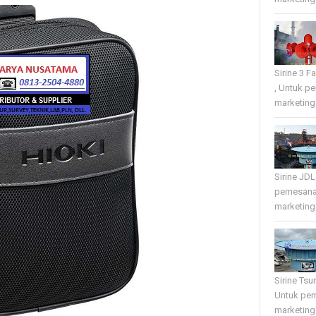
Sirine 3 
, Untuk p
marketing 
Sirine JD
pemesana
marketing 
Sirine Tsu
Untuk pe
marketing 