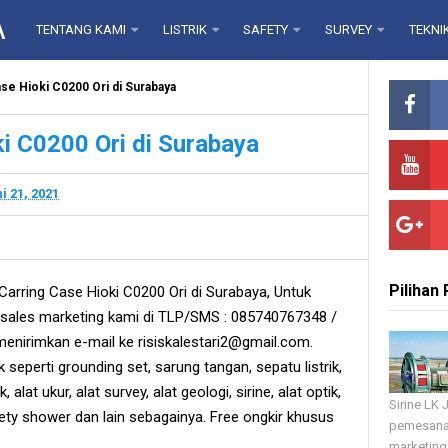
A
TENTANG KAMI
LISTRIK
SAFETY
SURVEY
TEKNI
ase Hioki C0200 Ori di Surabaya
ki C0200 Ori di Surabaya
i 21, 2021
Pilihan
arring Case Hioki C0200 Ori di Surabaya, Untuk
ales marketing kami di TLP/SMS : 085740767348 /
enirimkan e-mail ke risiskalestari2@gmail.com.
k seperti grounding set, sarung tangan, sepatu listrik,
, alat ukur, alat survey, alat geologi, sirine, alat optik,
Sirine LK
fety shower dan lain sebagainya. Free ongkir khusus
pemesana
marketing 