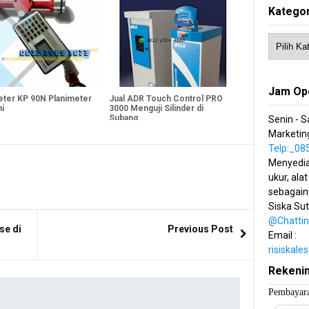
Kategor
Jam Op
eter KP 90N Planimeter
Jual ADR Touch Control PRO
i
3000 Menguji Silinder di
Subang
Senin - S
Marketing
Telp:_0
Menyedia
ukur, alat
sebagain
Siska Su
@Chatti
se di
Previous Post
Email :
risiskal
Rekeni
Pembayara