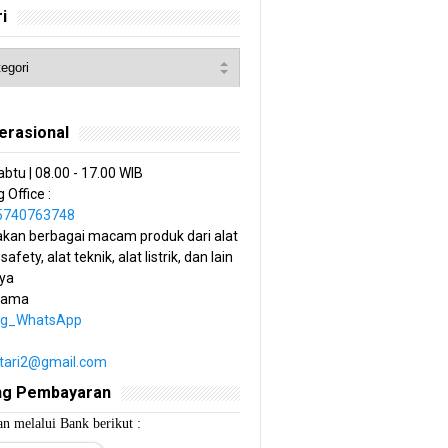
i
erasional
abtu | 08.00 - 17.00 WIB
 Office :
85740763748
kan berbagai macam produk dari alat
 safety, alat teknik, alat listrik, dan lain
ya
tama
ng_WhatsApp
estari2@gmail.com
ng Pembayaran
n melalui Bank berikut :