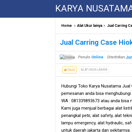
KARYA NUSATAM
Home
Alat Ukur lainya
Jual Carring C
Jual Carring Case Hio
Penulis
Online
Diterbitkan
Jun
ALAT UKUR LAINYA
TAGS
Hubungi Toko Karya Nusatama Jual C
pemesanan anda bisa menghubungi s
WA : 081339893673 atau anda bisa m
Kami juga menjual berbagai alat listri
penangkal petir, alat safety, alat teknik
lampu emergency, alat hydraulic, sa
untuk daerah jakarta dan sekitarnya.