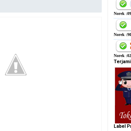
Norek :0
Norek :9
Norek :0
Terjami
Label P