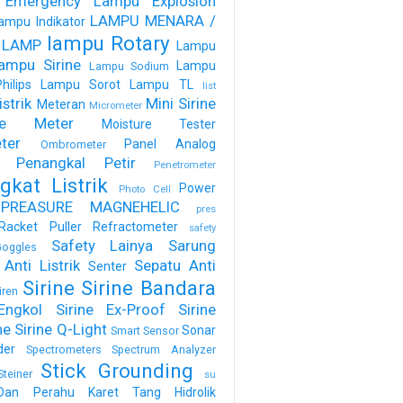
 Emergency
Lampu Explosion
LAMPU MENARA /
ampu Indikator
lampu Rotary
 LAMP
Lampu
ampu Sirine
Lampu
Lampu Sodium
ilips
Lampu Sorot
Lampu TL
list
strik
Mini Sirine
Meteran
Micrometer
ure Meter
Moisture Tester
ter
Panel Analog
Ombrometer
Penangkal Petir
Penetrometer
gkat Listrik
Power
Photo Cell
PREASURE MAGNEHELIC
pres
Racket Puller
Refractometer
safety
Safety Lainya
Sarung
oggles
Anti Listrik
Sepatu Anti
Senter
Sirine
Sirine Bandara
iren
Engkol
Sirine Ex-Proof
Sirine
ne
Sirine Q-Light
Sonar
Smart Sensor
der
Spectrometers
Spectrum Analyzer
Stick Grounding
Steiner
su
Dan Perahu Karet
Tang Hidrolik