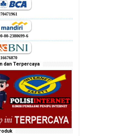
970471961
00-00-2380699-6
216676870
n dan Terpercaya
roduk