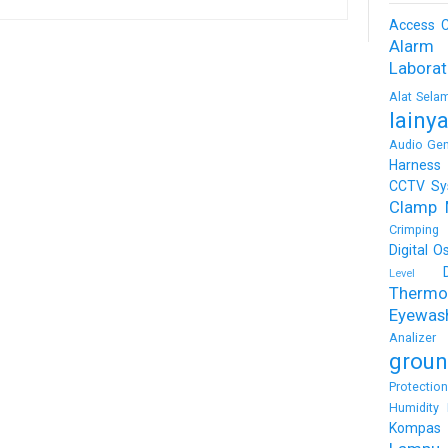
Access C
Alarm
Labora
Alat Sela
lainy
Audio Gen
Harness
CCTV Sy
Clamp 
Crimping 
Digital O
Level
Thermo
Eyewas
Analizer
groun
Protectio
Humidity 
Kompas