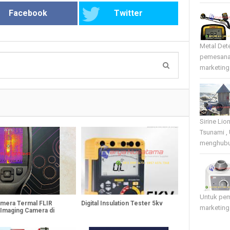
Facebook
Twitter
Metal Det
pemesana
marketing 
Sirine Li
Tsunami ,
menghubun
Untuk pe
amera Termal FLIR
Digital Insulation Tester 5kv
marketing
Imaging Camera di