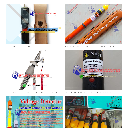
Jual Detektor Tegangan
HIgh Voltage Detector Stick 1,5
HASEGAWA HSS- 25B
Meter Forza FVD-35
Jual Voltage Detector Sensorlink
Jual Alat Cek Listrik NGK 20Kv
Radio 20kv di Surabaya
Model Tarik di Magetan