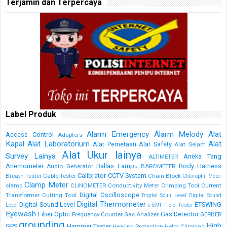
Terjamin dan Terpercaya
Label Produk
Alarm Emergency
Alarm Melody
Alat
Access Control
Adapters
Kapal
Alat Laboratorium
Alat
Alat Pemetaan
Alat Safety
Alat Selam
Alat Ukur lainya
Survey Lainya
Aneka Tang
ALTIMETER
Anemometer
Ballas Lampu
Body Harness
Audio Generator
BAROMETER
Calibrator
CCTV System
Breath Tester
Cable Tester
Chain Block
Chlorophil Meter
Clamp Meter
clamp
CLINOMETER
Conductivity Meter
Crimping Tool
Current
Digital Oscilloscope
Transformer
Cutting Tool
Digital Soun Level
Digital Sound
Digital Thermometer
Digital Sound Level
ETSWING
Level
e
EMF Field Tester
Eyewash
Fiber Optic
Gas Detector
Frequency Counter
Gas Analizer
GERBER
grounding
High
GPS
Hammer Tester
Hearing Protection
Helm Climbing