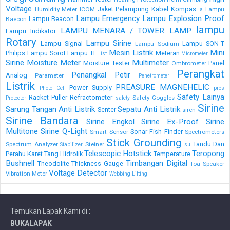
Voltage
Jaket Pelampung
Kabel
Kompas
Humidity Meter
ICOM
Lampu
la
Lampu Emergency
Lampu Explosion Proof
Lampu Beacon
Baecon
lampu
LAMPU MENARA / TOWER LAMP
Lampu Indikator
Rotary
Lampu Sirine
Lampu Signal
Lampu SON-T
Lampu Sodium
Mesin Listrik
Mini
Philips
Lampu Sorot
Lampu TL
Meteran
list
Micrometer
Sirine
Moisture Meter
Multimeter
Moisture Tester
Panel
Ombrometer
Perangkat
Penangkal Petir
Analog
Parameter
Penetrometer
Listrik
PREASURE MAGNEHELIC
Power Supply
Photo Cell
pres
Safety Lainya
Racket Puller
Refractometer
Safety Goggles
Protector
safety
Sirine
Sarung Tangan Anti Listrik
Sepatu Anti Listrik
Senter
siren
Sirine Bandara
Sirine Engkol
Sirine Ex-Proof
Sirine
Multitone
Sirine Q-Light
Sonar Fish Finder
Smart Sensor
Spectrometers
Stick Grounding
Tandu Dan
Spectrum Analyzer
Steiner
Stabilizer
su
Telescopic Hotstick
Teropong
Perahu Karet
Tang Hidrolik
Temperature
Bushnell
Timbangan Digital
Theodolite
Thickness Gauge
Toa Speaker
Voltage Detector
Vibration Meter
Webbing Lifting
Temukan Lapak Kami di :
BUKALAPAK