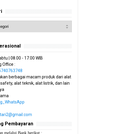
i
erasional
abtu | 08.00 - 17.00 WIB
 Office :
85740763748
kan berbagai macam produk dari alat
 safety, alat teknik, alat listrik, dan lain
ya
tama
ng_WhatsApp
estari2@gmail.com
ng Pembayaran
n melalui Bank berikut :