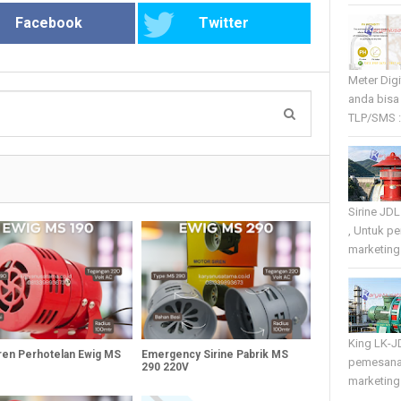
Facebook
Twitter
Meter Dig
anda bisa
TLP/SMS :
Sirine JD
, Untuk p
marketing 
King LK-J
iren Perhotelan Ewig MS
Emergency Sirine Pabrik MS
pemesana
290 220V
marketing 