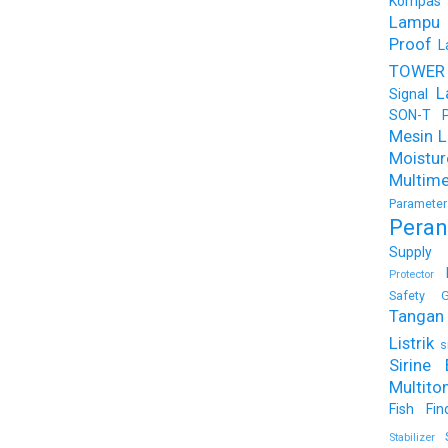
Kompas
Lampu
Proof
L
TOWER
L
Signal
SON-T Ph
Mesin Li
Moist
Multime
Parameter
Peran
Supply
Protector
Safety G
Tangan 
Listrik
s
Sirine 
Multito
Fish Fin
Stabilizer