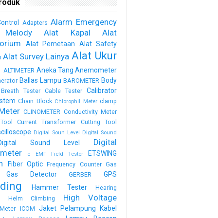
roduk
Alarm Emergency
ontrol
Adapters
 Melody
Alat Kapal
Alat
torium
Alat Pemetaan
Alat Safety
Alat Ukur
Alat Survey Lainya
m
a
Aneka Tang
Anemometer
ALTIMETER
Ballas Lampu
Body
erator
BAROMETER
Calibrator
Breath Tester
Cable Tester
stem
Chain Block
clamp
Chlorophil Meter
Meter
CLINOMETER
Conductivity Meter
Tool
Current Transformer
Cutting Tool
scilloscope
Digital Soun Level
Digital Sound
Digital
Digital Sound Level
meter
ETSWING
e
EMF Field Tester
h
Fiber Optic
Frequency Counter
Gas
Gas Detector
GPS
GERBER
ding
Hammer Tester
Hearing
High Voltage
n
Helm Climbing
Jaket Pelampung
Kabel
Meter
ICOM