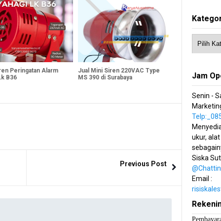
Kategor
iren Peringatan Alarm
Jual Mini Siren 220VAC Type
Jam Op
Lk B36
MS 390 di Surabaya
Senin - S
Marketing
Telp:_0
Menyedia
ukur, alat
sebagain
Siska Su
Previous Post
@Chatti
Email :
risiskal
Rekeni
Pembayara