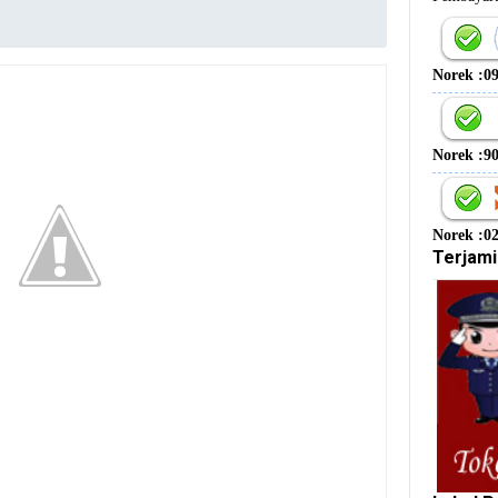
Norek :0
Norek :9
Norek :0
Terjami