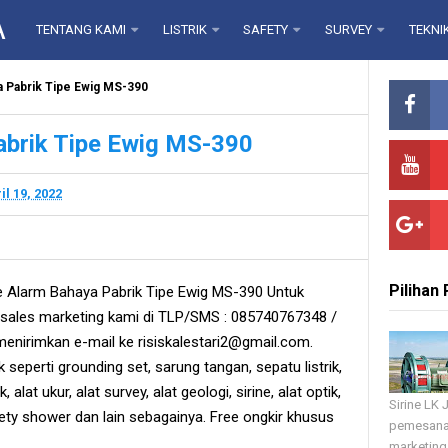
A
TENTANG KAMI
LISTRIK
SAFETY
SURVEY
TEKNI
a Pabrik Tipe Ewig MS-390
abrik Tipe Ewig MS-390
il 19, 2022
Pilihan
e Alarm Bahaya Pabrik Tipe Ewig MS-390 Untuk
ales marketing kami di TLP/SMS : 085740767348 /
enirimkan e-mail ke risiskalestari2@gmail.com.
k seperti grounding set, sarung tangan, sepatu listrik,
, alat ukur, alat survey, alat geologi, sirine, alat optik,
Sirine LK
fety shower dan lain sebagainya. Free ongkir khusus
pemesana
marketing 