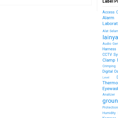
Label P
Access C
Alarm
Labora
Alat Sela
lainy
Audio Gen
Harness
CCTV Sy
Clamp 
Crimping 
Digital O
Level
Thermo
Eyewas
Analizer
groun
Protectio
Humidity 