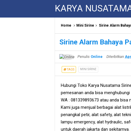
KARYA NUSATAM
Home
Mini Sirine
Sirine Alarm Bahay
Sirine Alarm Bahaya P
Penulis
Online
Diterbitkan
Apr
MINI SIRINE
TAGS
Hubungi Toko Karya Nusatama Sirin
pemesanan anda bisa menghubungi s
WA : 081339893673 atau anda bisa m
Kami juga menjual berbagai alat listri
penangkal petir, alat safety, alat teknik
lampu emergency, alat hydraulic, sa
untuk daerah jakarta dan sekitarnya.