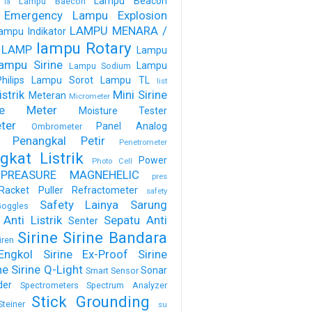
Lampu Beacon
Lampu Baecon
la
 Emergency
Lampu Explosion
LAMPU MENARA /
ampu Indikator
lampu Rotary
 LAMP
Lampu
ampu Sirine
Lampu
Lampu Sodium
ilips
Lampu Sorot
Lampu TL
list
strik
Mini Sirine
Meteran
Micrometer
ure Meter
Moisture Tester
ter
Panel Analog
Ombrometer
Penangkal Petir
Penetrometer
gkat Listrik
Power
Photo Cell
PREASURE MAGNEHELIC
pres
Racket Puller
Refractometer
safety
Safety Lainya
Sarung
oggles
Anti Listrik
Sepatu Anti
Senter
Sirine
Sirine Bandara
iren
Engkol
Sirine Ex-Proof
Sirine
ne
Sirine Q-Light
Sonar
Smart Sensor
der
Spectrometers
Spectrum Analyzer
Stick Grounding
Steiner
su