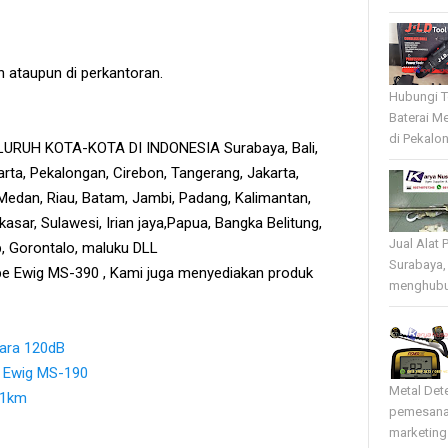
n ataupun di perkantoran.
Hubungi T
Baterai Me
di Pekalo
RUH KOTA-KOTA DI INDONESIA Surabaya, Bali,
rta, Pekalongan, Cirebon, Tangerang, Jakarta,
edan, Riau, Batam, Jambi, Padang, Kalimantan,
sar, Sulawesi, Irian jaya,Papua, Bangka Belitung,
Jual Alat 
tb, Gorontalo, maluku DLL
Surabaya,
ipe Ewig MS-390 , Kami juga menyediakan produk
menghubun
uara 120dB
e Ewig MS-190
Metal Det
s 1km
pemesana
marketing 