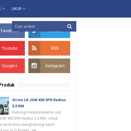
K
UKUR
Facebook
Twitter
Youtube
RSS
Google+
Instagram
 Produk
Sirine LK JDW 400 3PK Radius
3,5 KM
Hubungi Karyanusatama Jual
 JDW 400 3PK Radius 3,5 KM , Untuk
n anda bisa menghubungi sales
kami di TLP/SMS : 08...