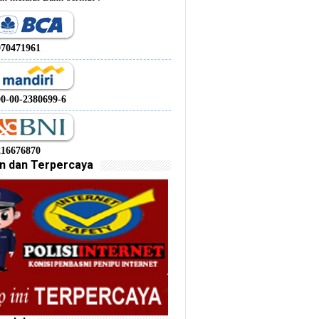
970471961
00-00-2380699-6
216676870
n dan Terpercaya