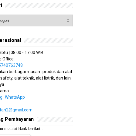
i
erasional
abtu | 08.00 - 17.00 WIB
 Office :
85740763748
kan berbagai macam produk dari alat
 safety, alat teknik, alat listrik, dan lain
ya
tama
ng_WhatsApp
estari2@gmail.com
ng Pembayaran
n melalui Bank berikut :