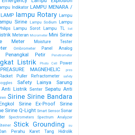
 Emergency
Lampu Explosion
LAMPU MENARA /
ampu Indikator
lampu Rotary
 LAMP
Lampu
ampu Sirine
Lampu
Lampu Sodium
ilips
Lampu Sorot
Lampu TL
list
strik
Mini Sirine
Meteran
Micrometer
ure Meter
Moisture Tester
ter
Panel Analog
Ombrometer
Penangkal Petir
Penetrometer
gkat Listrik
Power
Photo Cell
PREASURE MAGNEHELIC
pres
Racket Puller
Refractometer
safety
Safety Lainya
Sarung
oggles
Anti Listrik
Sepatu Anti
Senter
Sirine
Sirine Bandara
iren
Engkol
Sirine Ex-Proof
Sirine
ne
Sirine Q-Light
Sonar
Smart Sensor
der
Spectrometers
Spectrum Analyzer
Stick Grounding
Steiner
su
Dan Perahu Karet
Tang Hidrolik