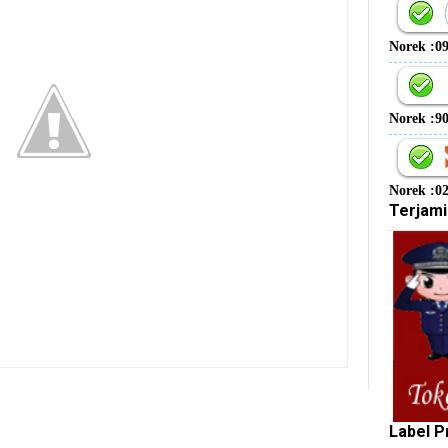
Norek :0
Norek :9
Norek :0
Terjami
Label P