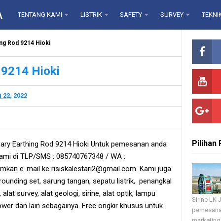
A
TENTANG KAMI
LISTRIK
SAFETY
SURVEY
TEKNI
ing Rod 9214 Hioki
 9214 Hioki
 22, 2022
Pilihan
ary Earthing Rod 9214 Hioki Untuk pemesanan anda
ami di TLP/SMS : 085740767348 / WA :
mkan e-mail ke risiskalestari2@gmail.com. Kami juga
 grounding set, sarung tangan, sepatu listrik, penangkal
r, alat survey, alat geologi, sirine, alat optik, lampu
Sirine LK
ower dan lain sebagainya. Free ongkir khusus untuk
pemesana
marketing 