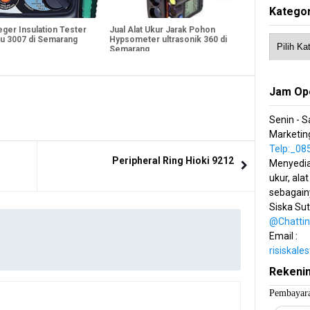
Kategor
eger Insulation Tester
Jual Alat Ukur Jarak Pohon
su 3007 di Semarang
Hypsometer ultrasonik 360 di
Semarang
Jam Op
Senin - S
Marketing
Telp:_0
Peripheral Ring Hioki 9212
Menyedia
ukur, alat
sebagain
Siska Su
@Chatti
Email :
risiskal
Rekeni
Pembayara