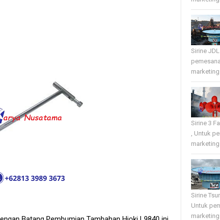
Sirine JD
pemesana
marketing 
Sirine 3 
, Untuk p
marketing 
Sirine Tsu
Untuk pe
marketing 
engan Batang Pembumian Tambahan Hioki L9840 ini.