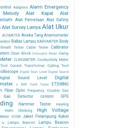
Alarm Emergency
ontrol
Adapters
 Melody
Alat Kapal
Alat
torium
Alat Pemetaan
Alat Safety
Alat Ukur
Alat Survey Lainya
m
a
Aneka Tang
Anemometer
ALTIMETER
Ballas Lampu
Body
erator
BAROMETER
Calibrator
Breath Tester
Cable Tester
stem
Chain Block
clamp
Chlorophil Meter
Meter
CLINOMETER
Conductivity Meter
Tool
Current Transformer
Cutting Tool
scilloscope
Digital Soun Level
Digital Sound
Digital
Digital Sound Level
meter
ETSWING
e
EMF Field Tester
h
Fiber Optic
Frequency Counter
Gas
Gas Detector
GPS
GERBER
ding
Hammer Tester
Hearing
High Voltage
n
Helm Climbing
Jaket Pelampung
Kabel
Meter
ICOM
Lampu Beacon
Lampu Baecon
la