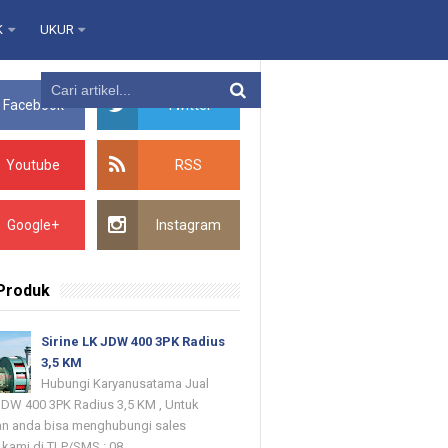
K
UKUR
Facebook
Twitter
Youtube
RSS
Google+
Instagram
 Produk
Sirine LK JDW 400 3PK Radius
3,5 KM
Hubungi Karyanusatama Jual
 JDW 400 3PK Radius 3,5 KM , Untuk
n anda bisa menghubungi sales
kami di TLP/SMS : 08...