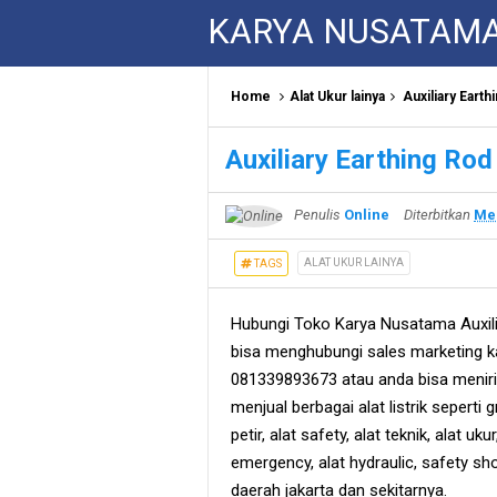
KARYA NUSATAM
Home
Alat Ukur lainya
Auxiliary Earth
Auxiliary Earthing Rod
Penulis
Online
Diterbitkan
Mei
ALAT UKUR LAINYA
TAGS
Hubungi Toko Karya Nusatama Auxili
bisa menghubungi sales marketing k
081339893673 atau anda bisa meniri
menjual berbagai alat listrik seperti
petir, alat safety, alat teknik, alat uku
emergency, alat hydraulic, safety sh
daerah jakarta dan sekitarnya.