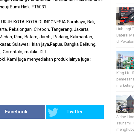
guji Bumi Hioki FT6031.
RUH KOTA-KOTA DI INDONESIA Surabaya, Bali,
rta, Pekalongan, Cirebon, Tangerang, Jakarta,
Hubungi T
Baterai Me
edan, Riau, Batam, Jambi, Padang, Kalimantan,
di Pekalo
sar, Sulawesi, Irian jaya,Papua, Bangka Belitung,
tb, Gorontalo, maluku DLL
ioki, Kami juga menyediakan produk lainya juga :
King LK-J
pemesana
marketing 
Facebook
Twitter
Sirine Li
Tsunami ,
menghubun