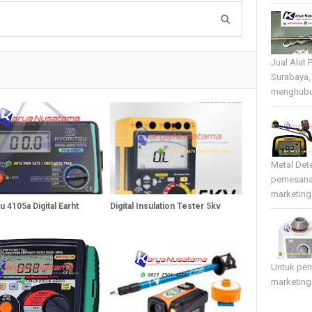
Jual Alat 
Surabaya,
menghubun
Metal Det
pemesana
marketing 
u 4105a Digital Earht
Digital Insulation Tester 5kv
Untuk pe
marketing