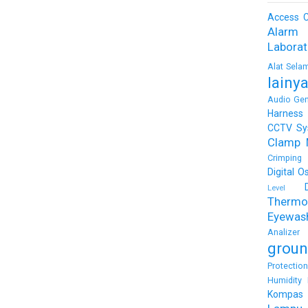
Access C
Alarm
Labora
Alat Sela
lainy
Audio Gen
Harness
CCTV Sy
Clamp 
Crimping 
Digital O
Level
Thermo
Eyewas
Analizer
groun
Protectio
Humidity 
Kompas