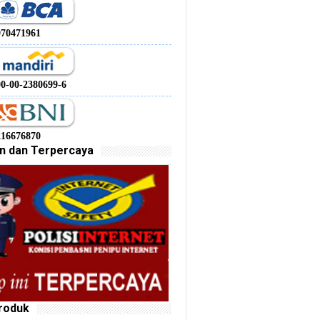
970471961
00-00-2380699-6
216676870
n dan Terpercaya
roduk