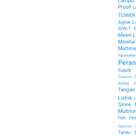
Lampu
Proof
L
TOWER
L
Signal
SON-T Ph
Mesin Li
Moist
Multime
Parameter
Peran
Supply
Protector
Safety G
Tangan 
Listrik
s
Sirine 
Multito
Fish Fin
Stabilizer
Tandu 