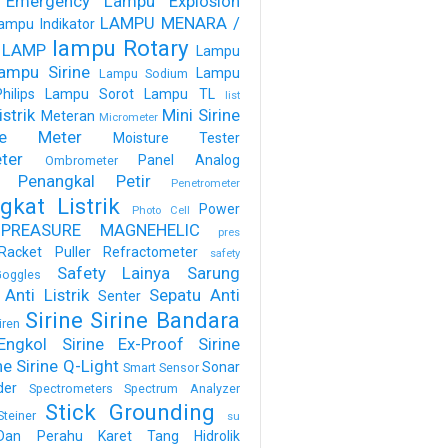
 Emergency
Lampu Explosion
LAMPU MENARA /
ampu Indikator
lampu Rotary
 LAMP
Lampu
ampu Sirine
Lampu
Lampu Sodium
ilips
Lampu Sorot
Lampu TL
list
strik
Mini Sirine
Meteran
Micrometer
ure Meter
Moisture Tester
ter
Panel Analog
Ombrometer
Penangkal Petir
Penetrometer
gkat Listrik
Power
Photo Cell
PREASURE MAGNEHELIC
pres
Racket Puller
Refractometer
safety
Safety Lainya
Sarung
oggles
Anti Listrik
Sepatu Anti
Senter
Sirine
Sirine Bandara
iren
Engkol
Sirine Ex-Proof
Sirine
ne
Sirine Q-Light
Sonar
Smart Sensor
der
Spectrometers
Spectrum Analyzer
Stick Grounding
Steiner
su
Dan Perahu Karet
Tang Hidrolik