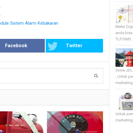
r
r
Module Sistem Alarm Kebakaran
Meter Dig
anda bisa
TLP/SMS :
Facebook
Twitter
Sirine JD
, Untuk p
marketing 
Untuk pe
marketing