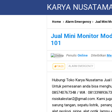
KARYA NUSATAM
Home
Alarm Emergency
Jual Mini M
Jual Mini Monitor Mod
101
Penulis
Online
Diterbitkan
Mei
ALARM EMERGENCY
TAGS
Hubungi Toko Karya Nusatama Jual M
Untuk pemesanan anda bisa menghub
085740767348 / WA : 081339893673 
risiskalestari2@gmail.com. Kami juga 
sarung tangan, sepatu listrik, penangka
alat geologi, sirine, alat optik, lamp