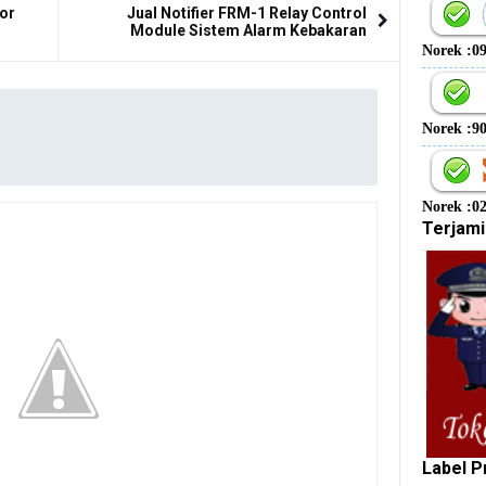
or
Jual Notifier FRM-1 Relay Control
Module Sistem Alarm Kebakaran
Norek :0
Norek :9
Norek :0
Terjami
Label P