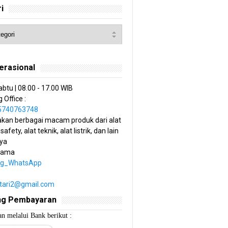
i
erasional
abtu | 08.00 - 17.00 WIB
 Office :
85740763748
kan berbagai macam produk dari alat
 safety, alat teknik, alat listrik, dan lain
ya
tama
ng_WhatsApp
estari2@gmail.com
ng Pembayaran
n melalui Bank berikut :