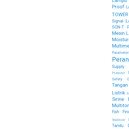
Lampu
Proof
L
TOWER
L
Signal
SON-T Ph
Mesin Li
Moist
Multime
Parameter
Peran
Supply
Protector
Safety G
Tangan 
Listrik
s
Sirine 
Multito
Fish Fin
Stabilizer
Tandu 