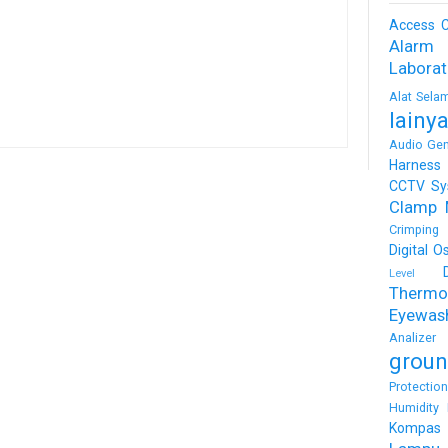
Access C
Alarm
Labora
Alat Sela
lainy
Audio Gen
Harness
CCTV Sy
Clamp 
Crimping 
Digital O
Level
Thermo
Eyewas
Analizer
groun
Protectio
Humidity 
Kompas