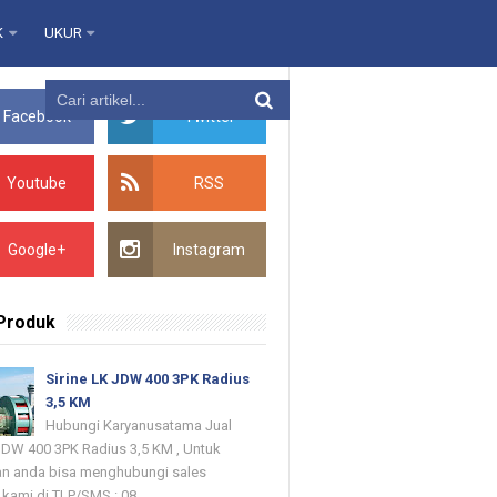
K
UKUR
Facebook
Twitter
Youtube
RSS
Google+
Instagram
 Produk
Sirine LK JDW 400 3PK Radius
3,5 KM
Hubungi Karyanusatama Jual
 JDW 400 3PK Radius 3,5 KM , Untuk
n anda bisa menghubungi sales
kami di TLP/SMS : 08...