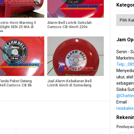
Kategor
ectric Horn Warning 5
Alarm Bell Listrik Sekolah
Qlight SEN 25 WA di
Camsco CB-6inch 220v
ya
Jam Op
Senin - S
Marketing
Telp:_0
Menyedia
ukur, alat
Tanda Paket Datang
Jual Alarm Kebakaran Bell
sebagain
Bell Camsco CB 8b
Listrik 6inch di Sumedang
Siska Su
@Chatti
Email :
risiskal
Rekeni
Pembayara