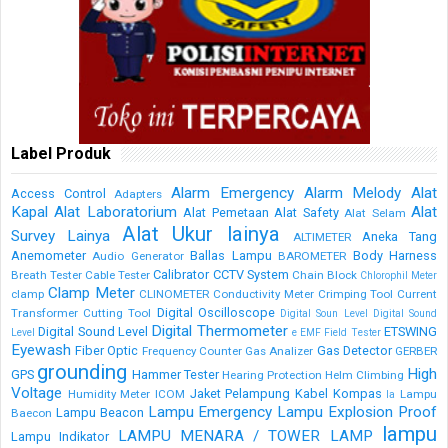
Label Produk
Alarm Emergency
Alarm Melody
Alat
Access Control
Adapters
Kapal
Alat Laboratorium
Alat
Alat Pemetaan
Alat Safety
Alat Selam
Alat Ukur lainya
Survey Lainya
Aneka Tang
ALTIMETER
Anemometer
Ballas Lampu
Body Harness
Audio Generator
BAROMETER
Calibrator
CCTV System
Breath Tester
Cable Tester
Chain Block
Chlorophil Meter
Clamp Meter
clamp
CLINOMETER
Conductivity Meter
Crimping Tool
Current
Digital Oscilloscope
Transformer
Cutting Tool
Digital Soun Level
Digital Sound
Digital Thermometer
Digital Sound Level
ETSWING
Level
e
EMF Field Tester
Eyewash
Fiber Optic
Gas Detector
Frequency Counter
Gas Analizer
GERBER
grounding
High
GPS
Hammer Tester
Hearing Protection
Helm Climbing
Voltage
Jaket Pelampung
Kabel
Kompas
Humidity Meter
ICOM
Lampu
la
Lampu Emergency
Lampu Explosion Proof
Lampu Beacon
Baecon
lampu
LAMPU MENARA / TOWER LAMP
Lampu Indikator