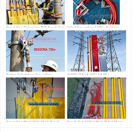
Grounding Pekerjaan PLN Break Out
Kabel Grounding 150Kv Custom
20kv
30M untuk PLN
Sistim Kelistrikan Grounding
WORK ITALIA WI560A-P5 |
Redzona 70kv
Grounding Set 150kV Siap Pakai
Grounding Stick 20Kv Merk Break
Break Out 150kV Stick PLN 120cm
Out