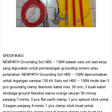
SPESIFIKASI :
NEWPATH Grounding Set HBS – 150N adalah satu set alat kerja
yang digunakan untuk pemasangan grounding sistem atau
petanahan. NEWPATH Grounding Set HBS – 150N diperuntukkan
untuk tegangan sampai 150 kV. Satu set HBS – 150N terdiri dari 3
pcs grounding clamp diameter kabel max. 50 mm, 3 buah kabel
tembaga ground fleksibel warna orange ukuran 50 mmsq
panjang 7 meter, 3 pcs flat earth clamp, 1 pcs spliced stick untuk
3 bagian panjang 4 meter, 1 pcs clamp stick head untuk
manoeuvering line clamp yang di kemas dalam satu buah tas.