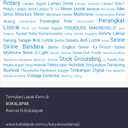
Rotary
Lampu Sirine
Lampu Signal
Lampu SON-T
Lampu Sodium
Mesin Listrik
Mini
Philips
Lampu Sorot
Lampu TL
Meteran
list
Micrometer
Sirine
Moisture Meter
Multimeter
Moisture Tester
Panel
Ombrometer
Perangkat
Penangkal Petir
Analog
Parameter
Penetrometer
Listrik
PREASURE MAGNEHELIC
Power Supply
Photo Cell
pres
Safety Lainya
Racket Puller
Refractometer
Safety Goggles
Protector
safety
Sirine
Sarung Tangan Anti Listrik
Sepatu Anti Listrik
Senter
siren
Sirine Bandara
Sirine Engkol
Sirine Ex-Proof
Sirine
Multitone
Sirine Q-Light
Sonar Fish Finder
Smart Sensor
Spectrometers
Stick Grounding
Tandu Dan
Spectrum Analyzer
Steiner
Stabilizer
su
Telescopic Hotstick
Teropong
Perahu Karet
Tang Hidrolik
Temperature
Bushnell
Timbangan Digital
Theodolite
Thickness Gauge
Toa Speaker
Voltage Detector
Vibration Meter
Webbing Lifting
Temukan Lapak Kami di :
BUKALAPAK
Alamat Di Bukalapak
www.bukalapak.com/u/karyanusatama2