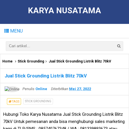
KARYA NUSATAMA
MENU
Home
Stick Grounding
Jual Stick Grounding Listrik Blitz 70kV
Jual Stick Grounding Listrik Blitz 70kV
Penulis
Online
Diterbitkan
Mei 27, 2022
STICK GROUNDING
TAGS
Hubungi Toko Karya Nusatama Jual Stick Grounding Listrik Blitz
70kV Untuk pemesanan anda bisa menghubungi sales marketing
kami di TLP/SMS : 085740767348 / WA : 081339893673 atau