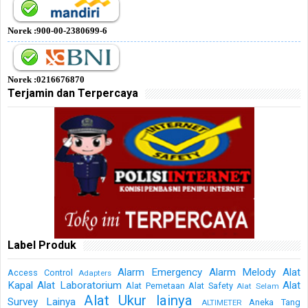
Norek :900-00-2380699-6
Norek :0216676870
Terjamin dan Terpercaya
Label Produk
Alarm Emergency
Alarm Melody
Alat
Access Control
Adapters
Kapal
Alat Laboratorium
Alat
Alat Pemetaan
Alat Safety
Alat Selam
Alat Ukur lainya
Survey Lainya
Aneka Tang
ALTIMETER