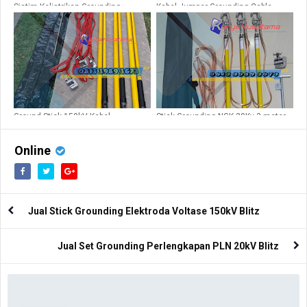
Sistim Kelistrikan Grounding
Kabel Jumper Grounding Cable
Redzona 70kv
NYAF50mm
Ground Stick 150kV Kabel
Stick Grounding NGK 20Kv 3 meter
NYAF50sqm 6 meter
Online
Jual Stick Grounding Elektroda Voltase 150kV Blitz
Jual Set Grounding Perlengkapan PLN 20kV Blitz