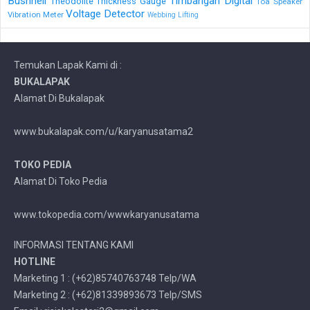
Bushnell
Timbangan Digital
Theodolite
Thickness Gauge
Toa Speaker
Voltage Detector
Vibration Meter
Webbing Lifting
Temukan Lapak Kami di :
BUKALAPAK
Alamat Di Bukalapak
www.bukalapak.com/u/karyanusatama2
TOKO PEDIA
Alamat Di Toko Pedia
www.tokopedia.com/wwwkaryanusatama
INFORMASI TENTANG KAMI
HOTLINE
Marketing 1 : (+62)85740763748 Telp/WA
Marketing 2 : (+62)81339893673 Telp/SMS