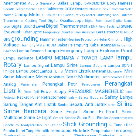
Anemometer
Ballas Lampu
Body Harness
Audio Generator
BAROMETER
Calibrator
CCTV System
Breath Tester
Cable Tester
Chain Block
Chlorophil Meter
Clamp Meter
clamp
CLINOMETER
Conductivity Meter
Crimping Tool
Current
Digital Oscilloscope
Transformer
Cutting Tool
Digital Soun Level
Digital Sound
Digital Thermometer
Digital Sound Level
ETSWING
Level
e
EMF Field Tester
Eyewash
Fiber Optic
Gas Detector
Frequency Counter
Gas Analizer
GERBER
grounding
High
GPS
Hammer Tester
Hearing Protection
Helm Climbing
Voltage
Jaket Pelampung
Kabel
Kompas
Humidity Meter
ICOM
Lampu
la
Lampu Emergency
Lampu Explosion Proof
Lampu Beacon
Baecon
lampu
LAMPU MENARA / TOWER LAMP
Lampu Indikator
Rotary
Lampu Sirine
Lampu Signal
Lampu SON-T
Lampu Sodium
Mesin Listrik
Mini
Philips
Lampu Sorot
Lampu TL
Meteran
list
Micrometer
Sirine
Moisture Meter
Multimeter
Moisture Tester
Panel
Ombrometer
Perangkat
Penangkal Petir
Analog
Parameter
Penetrometer
Listrik
PREASURE MAGNEHELIC
Power Supply
Photo Cell
pres
Safety Lainya
Racket Puller
Refractometer
Safety Goggles
Protector
safety
Sirine
Sarung Tangan Anti Listrik
Sepatu Anti Listrik
Senter
siren
Sirine Bandara
Sirine Engkol
Sirine Ex-Proof
Sirine
Multitone
Sirine Q-Light
Sonar Fish Finder
Smart Sensor
Spectrometers
Stick Grounding
Tandu Dan
Spectrum Analyzer
Steiner
Stabilizer
su
Telescopic Hotstick
Teropong
Perahu Karet
Tang Hidrolik
Temperature