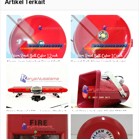
Artikel Terkait
Alarm Jam Istirahat Round Bell
Round Bell Alarm Listrik Industri
220VAc 12inch
220V 10inch
Sirine Patwal LED – Lampu Strobo &
Jual Sirine Industri Qlight SEN 25
Alarm Kendaraan
Ws LC 220V di Sidoarjo