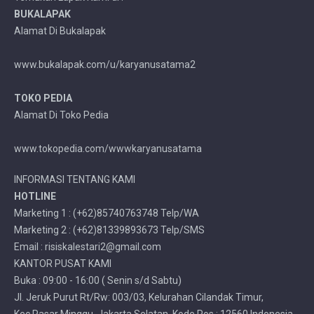
BUKALAPAK
Alamat Di Bukalapak
www.bukalapak.com/u/karyanusatama2
TOKO PEDIA
Alamat Di Toko Pedia
www.tokopedia.com/wwwkaryanusatama
INFORMASI TENTANG KAMI
HOTLINE
Marketing 1 : (+62)85740763748 Telp/WA
Marketing 2 : (+62)81339893673 Telp/SMS
Email : risiskalestari2@gmail.com
KANTOR PUSAT KAMI
Buka : 09:00 - 16:00 ( Senin s/d Sabtu)
Jl. Jeruk Purut Rt/Rw: 003/03, Kelurahan Cilandak Timur,
Kec.Pasar Minggu, Jakarta Selatan, Kode Pos : 12560 Indonesia.