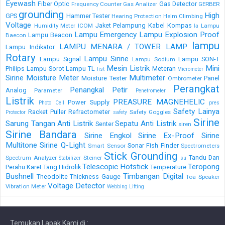
Eyewash
Fiber Optic
Gas Detector
Frequency Counter
Gas Analizer
GERBER
grounding
High
GPS
Hammer Tester
Hearing Protection
Helm Climbing
Voltage
Jaket Pelampung
Kabel
Kompas
Humidity Meter
ICOM
Lampu
la
Lampu Emergency
Lampu Explosion Proof
Lampu Beacon
Baecon
lampu
LAMPU MENARA / TOWER LAMP
Lampu Indikator
Rotary
Lampu Sirine
Lampu Signal
Lampu SON-T
Lampu Sodium
Mesin Listrik
Mini
Philips
Lampu Sorot
Lampu TL
Meteran
list
Micrometer
Sirine
Moisture Meter
Multimeter
Moisture Tester
Panel
Ombrometer
Perangkat
Penangkal Petir
Analog
Parameter
Penetrometer
Listrik
PREASURE MAGNEHELIC
Power Supply
Photo Cell
pres
Safety Lainya
Racket Puller
Refractometer
Safety Goggles
Protector
safety
Sirine
Sarung Tangan Anti Listrik
Sepatu Anti Listrik
Senter
siren
Sirine Bandara
Sirine Engkol
Sirine Ex-Proof
Sirine
Multitone
Sirine Q-Light
Sonar Fish Finder
Smart Sensor
Spectrometers
Stick Grounding
Tandu Dan
Spectrum Analyzer
Steiner
Stabilizer
su
Telescopic Hotstick
Teropong
Perahu Karet
Tang Hidrolik
Temperature
Bushnell
Timbangan Digital
Theodolite
Thickness Gauge
Toa Speaker
Voltage Detector
Vibration Meter
Webbing Lifting
Temukan Lapak Kami di :