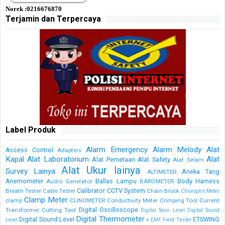
Norek :0216676870
Terjamin dan Terpercaya
Label Produk
Alarm Emergency
Alarm Melody
Alat
Access Control
Adapters
Kapal
Alat Laboratorium
Alat
Alat Pemetaan
Alat Safety
Alat Selam
Alat Ukur lainya
Survey Lainya
Aneka Tang
ALTIMETER
Anemometer
Ballas Lampu
Body Harness
Audio Generator
BAROMETER
Calibrator
CCTV System
Breath Tester
Cable Tester
Chain Block
Chlorophil Meter
Clamp Meter
clamp
CLINOMETER
Conductivity Meter
Crimping Tool
Current
Digital Oscilloscope
Transformer
Cutting Tool
Digital Soun Level
Digital Sound
Digital Thermometer
Digital Sound Level
ETSWING
Level
e
EMF Field Tester