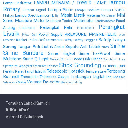
lampu
LAMPU MENARA / TOWER LAMP
Lampu Indikator
Rotary
Lampu Sirine
Lampu Signal
Lampu SON-T
Lampu Sodium
Mesin Listrik
Mini
Philips
Lampu Sorot
Lampu TL
Meteran
list
Micrometer
Sirine
Moisture Meter
Multimeter
Moisture Tester
Panel
Ombrometer
Perangkat
Penangkal Petir
Analog
Parameter
Penetrometer
Listrik
PREASURE MAGNEHELIC
Power Supply
Photo Cell
pres
Safety Lainya
Racket Puller
Refractometer
Safety Goggles
Protector
safety
Sirine
Sarung Tangan Anti Listrik
Sepatu Anti Listrik
Senter
siren
Sirine Bandara
Sirine Engkol
Sirine Ex-Proof
Sirine
Multitone
Sirine Q-Light
Sonar Fish Finder
Smart Sensor
Spectrometers
Stick Grounding
Tandu Dan
Spectrum Analyzer
Steiner
Stabilizer
su
Telescopic Hotstick
Teropong
Perahu Karet
Tang Hidrolik
Temperature
Bushnell
Timbangan Digital
Theodolite
Thickness Gauge
Toa Speaker
Voltage Detector
Vibration Meter
Webbing Lifting
Temukan Lapak Kami di :
BUKALAPAK
Alamat Di Bukalapak