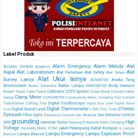
Label Produk
Alarm Emergency
Alarm Melody
Alat
Access Control
Adapters
Kapal
Alat Laboratorium
Alat
Alat Pemetaan
Alat Safety
Alat Selam
Alat Ukur lainya
Survey Lainya
Aneka Tang
ALTIMETER
Anemometer
Ballas Lampu
Body Harness
Audio Generator
BAROMETER
Calibrator
CCTV System
Breath Tester
Cable Tester
Chain Block
Chlorophil Meter
Clamp Meter
clamp
CLINOMETER
Conductivity Meter
Crimping Tool
Current
Digital Oscilloscope
Transformer
Cutting Tool
Digital Soun Level
Digital Sound
Digital Thermometer
Digital Sound Level
ETSWING
Level
e
EMF Field Tester
Eyewash
Fiber Optic
Gas Detector
Frequency Counter
Gas Analizer
GERBER
grounding
High
GPS
Hammer Tester
Hearing Protection
Helm Climbing
Voltage
Jaket Pelampung
Kabel
Kompas
Humidity Meter
ICOM
Lampu
la
Lampu Emergency
Lampu Explosion Proof
Lampu Beacon
Baecon