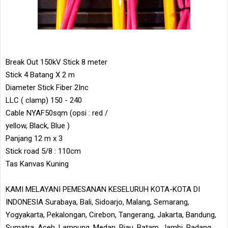
Break Out 150kV Stick 8 meter
Stick 4 Batang X 2 m
Diameter Stick Fiber 2Inc
LLC ( clamp) 150 - 240
Cable NYAF50sqm (opsi : red /
yellow, Black, Blue )
Panjang 12 m x 3
Stick road 5/8 : 110cm
Tas Kanvas Kuning
KAMI MELAYANI PEMESANAN KESELURUH KOTA-KOTA DI
INDONESIA Surabaya, Bali, Sidoarjo, Malang, Semarang,
Yogyakarta, Pekalongan, Cirebon, Tangerang, Jakarta, Bandung,
Sumatra, Aceh, Lampung, Medan, Riau, Batam, Jambi, Padang,