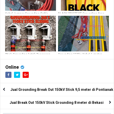
Kabel Jumper Grounding Cable
BLACK PROTECT Grounding Area
NYAF50mm
Industri dan PLN
Stick Grounding listrik Tegangan
Grounding 150kv Kabel 6 meter
Tinggi 150Kv
Stick 3 Batang
Online
Jual Grounding Break Out 150kV Stick 9,5 meter di Pontianak
Jual Break Out 150kV Stick Grounding 8 meter di Bekasi