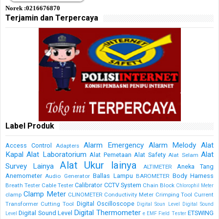
Norek :0216676870
Terjamin dan Terpercaya
Label Produk
Alarm Emergency
Alarm Melody
Alat
Access Control
Adapters
Kapal
Alat Laboratorium
Alat
Alat Pemetaan
Alat Safety
Alat Selam
Alat Ukur lainya
Survey Lainya
Aneka Tang
ALTIMETER
Anemometer
Ballas Lampu
Body Harness
Audio Generator
BAROMETER
Calibrator
CCTV System
Breath Tester
Cable Tester
Chain Block
Chlorophil Meter
Clamp Meter
clamp
CLINOMETER
Conductivity Meter
Crimping Tool
Current
Digital Oscilloscope
Transformer
Cutting Tool
Digital Soun Level
Digital Sound
Digital Thermometer
Digital Sound Level
ETSWING
Level
e
EMF Field Tester