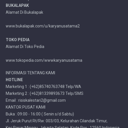
BUKALAPAK
Alamat Di Bukalapak
www.bukalapak.com/u/karyanusatama2
TOKO PEDIA
Alamat Di Toko Pedia
www.tokopedia.com/wwwkaryanusatama
INFORMASI TENTANG KAMI
HOTLINE
Marketing 1 : (+62)85740763748 Telp/WA
Marketing 2 : (+62)81339893673 Telp/SMS
Email : risiskalestari2@gmail.com
KANTOR PUSAT KAMI
Buka : 09:00 - 16:00 ( Senin s/d Sabtu)
Jl. Jeruk Purut Rt/Rw: 003/03, Kelurahan Cilandak Timur,
Kec.Pasar Minggu, Jakarta Selatan, Kode Pos : 12560 Indonesia.