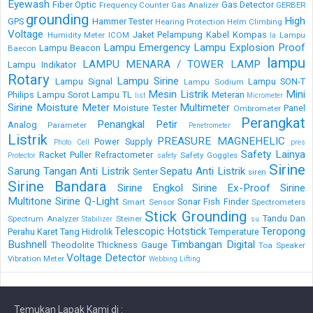
Eyewash
Fiber Optic
Gas Detector
Frequency Counter
Gas Analizer
GERBER
grounding
High
GPS
Hammer Tester
Hearing Protection
Helm Climbing
Voltage
Jaket Pelampung
Kabel
Kompas
Humidity Meter
ICOM
Lampu
la
Lampu Emergency
Lampu Explosion Proof
Lampu Beacon
Baecon
lampu
LAMPU MENARA / TOWER LAMP
Lampu Indikator
Rotary
Lampu Sirine
Lampu Signal
Lampu SON-T
Lampu Sodium
Mesin Listrik
Mini
Philips
Lampu Sorot
Lampu TL
Meteran
list
Micrometer
Sirine
Moisture Meter
Multimeter
Moisture Tester
Panel
Ombrometer
Perangkat
Penangkal Petir
Analog
Parameter
Penetrometer
Listrik
PREASURE MAGNEHELIC
Power Supply
Photo Cell
pres
Safety Lainya
Racket Puller
Refractometer
Safety Goggles
Protector
safety
Sirine
Sarung Tangan Anti Listrik
Sepatu Anti Listrik
Senter
siren
Sirine Bandara
Sirine Engkol
Sirine Ex-Proof
Sirine
Multitone
Sirine Q-Light
Sonar Fish Finder
Smart Sensor
Spectrometers
Stick Grounding
Tandu Dan
Spectrum Analyzer
Steiner
Stabilizer
su
Telescopic Hotstick
Teropong
Perahu Karet
Tang Hidrolik
Temperature
Bushnell
Timbangan Digital
Theodolite
Thickness Gauge
Toa Speaker
Voltage Detector
Vibration Meter
Webbing Lifting
Temukan Lapak Kami di :