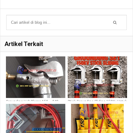
Artikel Terkait
Grounding LLC Clamp 150 – 240
Stick Grounding Sliding 150Kv Untuk
MM
Gardu induk