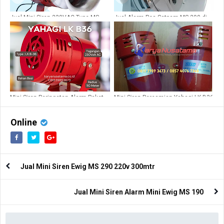
Jual Mini Siren 220VAC Type MS
Jual Alarm Pos Satpam MS 290 di
390 di Surabaya
Malang
Mini Siren Peringatan Alarm Paket
Mini Siren Peresmian Yahagi LK B36
Lk B36
220V
Online
Jual Mini Siren Ewig MS 290 220v 300mtr
Jual Mini Siren Alarm Mini Ewig MS 190