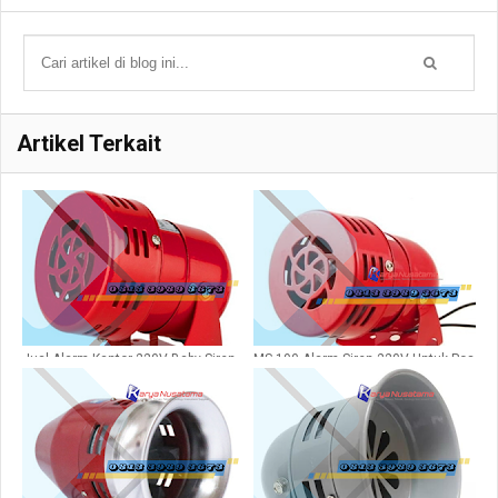
Artikel Terkait
Jual Alarm Kantor 220V Baby Siren
MS 190 Alarm Siren 220V Untuk Pos
LK B36
Satpam