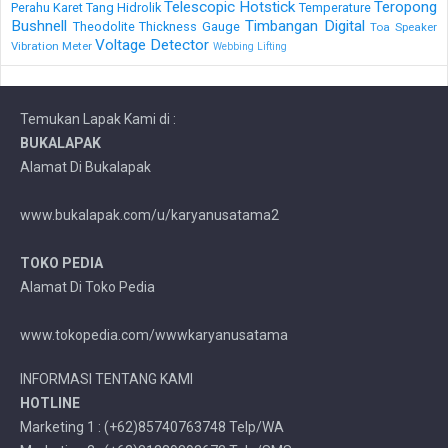
Telescopic Hotstick
Teropong
Perahu Karet
Tang Hidrolik
Temperature
Bushnell
Timbangan Digital
Theodolite
Thickness Gauge
Toa Speaker
Voltage Detector
Vibration Meter
Webbing Lifting
Temukan Lapak Kami di :
BUKALAPAK
Alamat Di Bukalapak
www.bukalapak.com/u/karyanusatama2
TOKO PEDIA
Alamat Di Toko Pedia
www.tokopedia.com/wwwkaryanusatama
INFORMASI TENTANG KAMI
HOTLINE
Marketing 1 : (+62)85740763748 Telp/WA