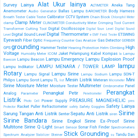
Alat Ukur lainya
Survey Lainya
Aneka Tang
ALTIMETER
Anemometer
Ballas Lampu
Body Harness
Audio Generator
BAROMETER
Calibrator
CCTV System
Breath Tester
Cable Tester
Chain Block
Chlorophil Meter
Clamp Meter
clamp
CLINOMETER
Conductivity Meter
Crimping Tool
Current
Digital Oscilloscope
Transformer
Cutting Tool
Digital Soun Level
Digital Sound
Digital Thermometer
Digital Sound Level
ETSWING
Level
e
EMF Field Tester
Eyewash
Fiber Optic
Gas Detector
Frequency Counter
Gas Analizer
GERBER
grounding
High
GPS
Hammer Tester
Hearing Protection
Helm Climbing
Voltage
Jaket Pelampung
Kabel
Kompas
Humidity Meter
ICOM
Lampu
la
Lampu Emergency
Lampu Explosion Proof
Lampu Beacon
Baecon
lampu
LAMPU MENARA / TOWER LAMP
Lampu Indikator
Rotary
Lampu Sirine
Lampu Signal
Lampu SON-T
Lampu Sodium
Mesin Listrik
Mini
Philips
Lampu Sorot
Lampu TL
Meteran
list
Micrometer
Sirine
Moisture Meter
Multimeter
Moisture Tester
Panel
Ombrometer
Perangkat
Penangkal Petir
Analog
Parameter
Penetrometer
Listrik
PREASURE MAGNEHELIC
Power Supply
Photo Cell
pres
Safety Lainya
Racket Puller
Refractometer
Safety Goggles
Protector
safety
Sirine
Sarung Tangan Anti Listrik
Sepatu Anti Listrik
Senter
siren
Sirine Bandara
Sirine Engkol
Sirine Ex-Proof
Sirine
Multitone
Sirine Q-Light
Sonar Fish Finder
Smart Sensor
Spectrometers
Stick Grounding
Tandu Dan
Spectrum Analyzer
Steiner
Stabilizer
su