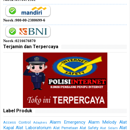
Norek :900-00-2380699-6
Norek :0216676870
Terjamin dan Terpercaya
Label Produk
Alarm Emergency
Alarm Melody
Alat
Access Control
Adapters
Kapal
Alat Laboratorium
Alat
Alat Pemetaan
Alat Safety
Alat Selam