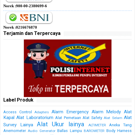
Norek :900-00-2380699-6
Norek :0216676870
Terjamin dan Terpercaya
Label Produk
Alarm Emergency
Alarm Melody
Alat
Access Control
Adapters
Kapal
Alat Laboratorium
Alat
Alat Pemetaan
Alat Safety
Alat Selam
Alat Ukur lainya
Survey Lainya
Aneka Tang
ALTIMETER
Anemometer
Ballas Lampu
Body Harness
Audio Generator
BAROMETER