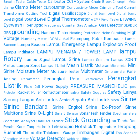
Calibrator
CCTV System
Breath Tester
Cable Tester
Chain Block
Chlorophil Meter
Clamp Meter
clamp
CLINOMETER
Conductivity Meter
Crimping Tool
Current
Digital Oscilloscope
Transformer
Cutting Tool
Digital Soun Level
Digital Sound
Digital Thermometer
Digital Sound Level
ETSWING
Level
e
EMF Field Tester
Eyewash
Fiber Optic
Gas Detector
Frequency Counter
Gas Analizer
GERBER
grounding
High
GPS
Hammer Tester
Hearing Protection
Helm Climbing
Voltage
Jaket Pelampung
Kabel
Kompas
Humidity Meter
ICOM
Lampu
la
Lampu Emergency
Lampu Explosion Proof
Lampu Beacon
Baecon
lampu
LAMPU MENARA / TOWER LAMP
Lampu Indikator
Rotary
Lampu Sirine
Lampu Signal
Lampu SON-T
Lampu Sodium
Mesin Listrik
Mini
Philips
Lampu Sorot
Lampu TL
Meteran
list
Micrometer
Sirine
Moisture Meter
Multimeter
Moisture Tester
Panel
Ombrometer
Perangkat
Penangkal Petir
Analog
Parameter
Penetrometer
Listrik
PREASURE MAGNEHELIC
Power Supply
Photo Cell
pres
Safety Lainya
Racket Puller
Refractometer
Safety Goggles
Protector
safety
Sirine
Sarung Tangan Anti Listrik
Sepatu Anti Listrik
Senter
siren
Sirine Bandara
Sirine Engkol
Sirine Ex-Proof
Sirine
Multitone
Sirine Q-Light
Sonar Fish Finder
Smart Sensor
Spectrometers
Stick Grounding
Tandu Dan
Spectrum Analyzer
Steiner
Stabilizer
su
Telescopic Hotstick
Teropong
Perahu Karet
Tang Hidrolik
Temperature
Bushnell
Timbangan Digital
Theodolite
Thickness Gauge
Toa Speaker
Voltage Detector
Vibration Meter
Webbing Lifting