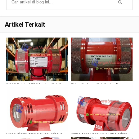
Artikel Terkait
S-293 Original 220V untuk Pabrik,
Sirine Gudang, Pabrik, dan Proyek
Gudang
Yahagi 303
Sirine Alarm Area Rawan Bahaya
Sirine Area Pabrik MS 590 Radius
Radius 400mtr
500mtr