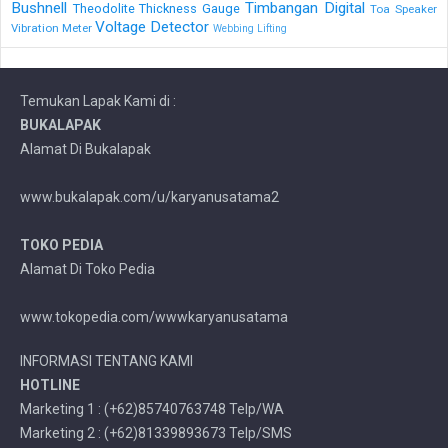
Bushnell
Timbangan Digital
Theodolite
Thickness Gauge
Toa Speaker
Voltage Detector
Vibration Meter
Webbing Lifting
Temukan Lapak Kami di :
BUKALAPAK
Alamat Di Bukalapak
www.bukalapak.com/u/karyanusatama2
TOKO PEDIA
Alamat Di Toko Pedia
www.tokopedia.com/wwwkaryanusatama
INFORMASI TENTANG KAMI
HOTLINE
Marketing 1 : (+62)85740763748 Telp/WA
Marketing 2 : (+62)81339893673 Telp/SMS