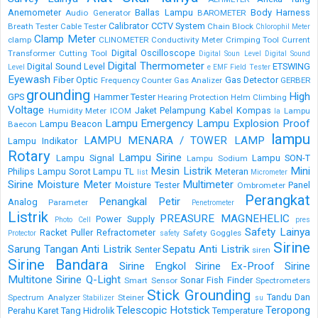
Anemometer
Ballas Lampu
Body Harness
Audio Generator
BAROMETER
Calibrator
CCTV System
Breath Tester
Cable Tester
Chain Block
Chlorophil Meter
Clamp Meter
clamp
CLINOMETER
Conductivity Meter
Crimping Tool
Current
Digital Oscilloscope
Transformer
Cutting Tool
Digital Soun Level
Digital Sound
Digital Thermometer
Digital Sound Level
ETSWING
Level
e
EMF Field Tester
Eyewash
Fiber Optic
Gas Detector
Frequency Counter
Gas Analizer
GERBER
grounding
High
GPS
Hammer Tester
Hearing Protection
Helm Climbing
Voltage
Jaket Pelampung
Kabel
Kompas
Humidity Meter
ICOM
Lampu
la
Lampu Emergency
Lampu Explosion Proof
Lampu Beacon
Baecon
lampu
LAMPU MENARA / TOWER LAMP
Lampu Indikator
Rotary
Lampu Sirine
Lampu Signal
Lampu SON-T
Lampu Sodium
Mesin Listrik
Mini
Philips
Lampu Sorot
Lampu TL
Meteran
list
Micrometer
Sirine
Moisture Meter
Multimeter
Moisture Tester
Panel
Ombrometer
Perangkat
Penangkal Petir
Analog
Parameter
Penetrometer
Listrik
PREASURE MAGNEHELIC
Power Supply
Photo Cell
pres
Safety Lainya
Racket Puller
Refractometer
Safety Goggles
Protector
safety
Sirine
Sarung Tangan Anti Listrik
Sepatu Anti Listrik
Senter
siren
Sirine Bandara
Sirine Engkol
Sirine Ex-Proof
Sirine
Multitone
Sirine Q-Light
Sonar Fish Finder
Smart Sensor
Spectrometers
Stick Grounding
Tandu Dan
Spectrum Analyzer
Steiner
Stabilizer
su
Telescopic Hotstick
Teropong
Perahu Karet
Tang Hidrolik
Temperature