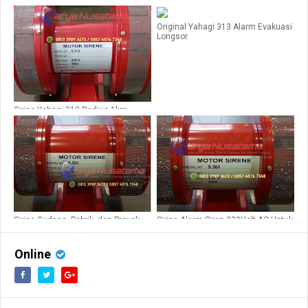
220v
Original Yahagi 313 Alarm Evakuasi
Longsor
Sirine Yahagi 313 Radius 1km
Sirine Gudang, Pabrik, dan Proyek
Sirine Alarm Siren 230Volt AC Untuk
Yahagi 303
Pabrik
Online