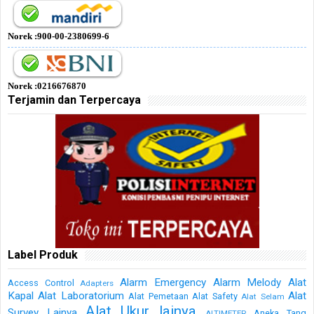
Norek :900-00-2380699-6
Norek :0216676870
Terjamin dan Terpercaya
Label Produk
Alarm Emergency
Alarm Melody
Alat
Access Control
Adapters
Kapal
Alat Laboratorium
Alat
Alat Pemetaan
Alat Safety
Alat Selam
Alat Ukur lainya
Survey Lainya
Aneka Tang
ALTIMETER