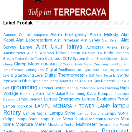
Label Produk
Alarm Emergency
Alarm Melody
Alat
Access Control
Adapters
Kapal
Alat Laboratorium
Alat
Alat Pemetaan
Alat Safety
Alat Selam
Alat Ukur lainya
Survey Lainya
Aneka Tang
ALTIMETER
Anemometer
Ballas Lampu
Body Harness
Audio Generator
BAROMETER
Calibrator
CCTV System
Breath Tester
Cable Tester
Chain Block
Chlorophil Meter
Clamp Meter
clamp
CLINOMETER
Conductivity Meter
Crimping Tool
Current
Digital Oscilloscope
Transformer
Cutting Tool
Digital Soun Level
Digital Sound
Digital Thermometer
Digital Sound Level
ETSWING
Level
e
EMF Field Tester
Eyewash
Fiber Optic
Gas Detector
Frequency Counter
Gas Analizer
GERBER
grounding
High
GPS
Hammer Tester
Hearing Protection
Helm Climbing
Voltage
Jaket Pelampung
Kabel
Kompas
Humidity Meter
ICOM
Lampu
la
Lampu Emergency
Lampu Explosion Proof
Lampu Beacon
Baecon
lampu
LAMPU MENARA / TOWER LAMP
Lampu Indikator
Rotary
Lampu Sirine
Lampu Signal
Lampu SON-T
Lampu Sodium
Mesin Listrik
Mini
Philips
Lampu Sorot
Lampu TL
Meteran
list
Micrometer
Sirine
Moisture Meter
Multimeter
Moisture Tester
Panel
Ombrometer
Perangkat
Penangkal Petir
Analog
Parameter
Penetrometer