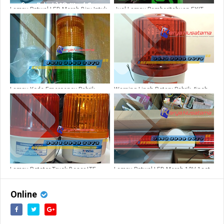
Lampu Patwal LED Merah Biru Intuk
Jual Lampu Pemberitahuan EXIT
Dishub
LED 220 - 240 Volt di Batam
Lampu Kode Emergency Pabrik
Warning Lingh Rotary Pabrik 4inch
Signal 3 Susun 220V
Lampu Rotator Truck Besar LTE
Lampu Patwal LED Merah 12V 1set
1121J 24v
Online