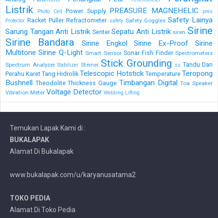
Listrik
PREASURE MAGNEHELIC
Power Supply
Photo Cell
pres
Safety Lainya
Racket Puller
Refractometer
Safety Goggles
Protector
safety
Sirine
Sarung Tangan Anti Listrik
Sepatu Anti Listrik
Senter
siren
Sirine Bandara
Sirine Engkol
Sirine Ex-Proof
Sirine
Multitone
Sirine Q-Light
Sonar Fish Finder
Smart Sensor
Spectrometers
Stick Grounding
Tandu Dan
Spectrum Analyzer
Steiner
Stabilizer
su
Telescopic Hotstick
Teropong
Perahu Karet
Tang Hidrolik
Temperature
Bushnell
Timbangan Digital
Theodolite
Thickness Gauge
Toa Speaker
Voltage Detector
Vibration Meter
Webbing Lifting
Temukan Lapak Kami di :
BUKALAPAK
Alamat Di Bukalapak
www.bukalapak.com/u/karyanusatama2
TOKO PEDIA
Alamat Di Toko Pedia