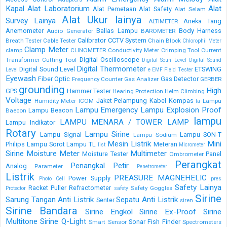
Kapal
Alat Laboratorium
Alat
Alat Pemetaan
Alat Safety
Alat Selam
Alat Ukur lainya
Survey Lainya
Aneka Tang
ALTIMETER
Anemometer
Ballas Lampu
Body Harness
Audio Generator
BAROMETER
Calibrator
CCTV System
Breath Tester
Cable Tester
Chain Block
Chlorophil Meter
Clamp Meter
clamp
CLINOMETER
Conductivity Meter
Crimping Tool
Current
Digital Oscilloscope
Transformer
Cutting Tool
Digital Soun Level
Digital Sound
Digital Thermometer
Digital Sound Level
ETSWING
Level
e
EMF Field Tester
Eyewash
Fiber Optic
Gas Detector
Frequency Counter
Gas Analizer
GERBER
grounding
High
GPS
Hammer Tester
Hearing Protection
Helm Climbing
Voltage
Jaket Pelampung
Kabel
Kompas
Humidity Meter
ICOM
Lampu
la
Lampu Emergency
Lampu Explosion Proof
Lampu Beacon
Baecon
lampu
LAMPU MENARA / TOWER LAMP
Lampu Indikator
Rotary
Lampu Sirine
Lampu Signal
Lampu SON-T
Lampu Sodium
Mesin Listrik
Mini
Philips
Lampu Sorot
Lampu TL
Meteran
list
Micrometer
Sirine
Moisture Meter
Multimeter
Moisture Tester
Panel
Ombrometer
Perangkat
Penangkal Petir
Analog
Parameter
Penetrometer
Listrik
PREASURE MAGNEHELIC
Power Supply
Photo Cell
pres
Safety Lainya
Racket Puller
Refractometer
Safety Goggles
Protector
safety
Sirine
Sarung Tangan Anti Listrik
Sepatu Anti Listrik
Senter
siren
Sirine Bandara
Sirine Engkol
Sirine Ex-Proof
Sirine
Multitone
Sirine Q-Light
Sonar Fish Finder
Smart Sensor
Spectrometers