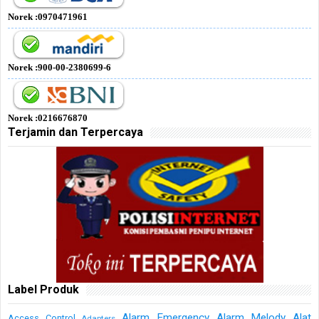
Norek :0970471961
Norek :900-00-2380699-6
Norek :0216676870
Terjamin dan Terpercaya
Label Produk
Alarm Emergency
Alarm Melody
Alat
Access Control
Adapters