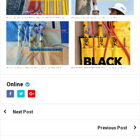
Break Out 150kV Stick PLN 120cm
Sistim Kelistrikan Grounding
Redzona 70kv
Grounding Stick Breakout 20 KV
BLACK PROTECT Grounding Area
Industri dan PLN
Online
Next Post
Previous Post