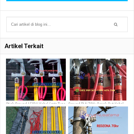
Artikel Terkait
Stick Ground 150kV Kabel 6mtr Type
Ground PLN 70Kv Break Out Kabel
NYAF50sqm
AF25SQM