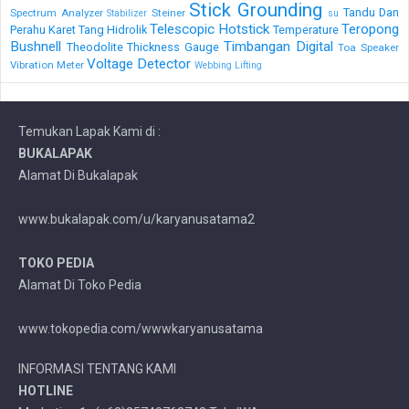
Stick Grounding
Tandu Dan
Spectrum Analyzer
Steiner
Stabilizer
su
Telescopic Hotstick
Teropong
Perahu Karet
Tang Hidrolik
Temperature
Bushnell
Timbangan Digital
Theodolite
Thickness Gauge
Toa Speaker
Voltage Detector
Vibration Meter
Webbing Lifting
Temukan Lapak Kami di :
BUKALAPAK
Alamat Di Bukalapak
www.bukalapak.com/u/karyanusatama2
TOKO PEDIA
Alamat Di Toko Pedia
www.tokopedia.com/wwwkaryanusatama
INFORMASI TENTANG KAMI
HOTLINE