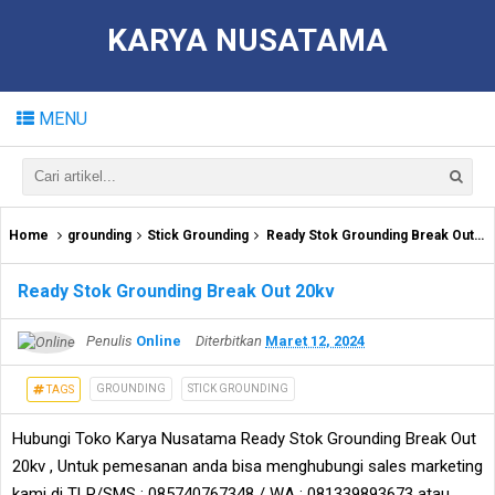
KARYA NUSATAMA
MENU
Home
grounding
Stick Grounding
Ready Stok Grounding Break Out 20kv
Ready Stok Grounding Break Out 20kv
Penulis
Online
Diterbitkan
Maret 12, 2024
GROUNDING
STICK GROUNDING
TAGS
Hubungi Toko Karya Nusatama Ready Stok Grounding Break Out
20kv , Untuk pemesanan anda bisa menghubungi sales marketing
kami di TLP/SMS : 085740767348 / WA : 081339893673 atau