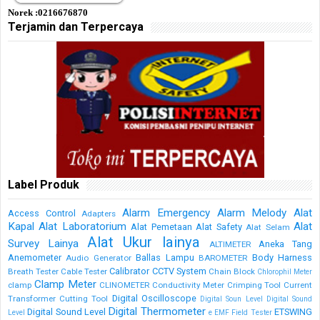
Norek :0216676870
Terjamin dan Terpercaya
Label Produk
Alarm Emergency
Alarm Melody
Alat
Access Control
Adapters
Kapal
Alat Laboratorium
Alat
Alat Pemetaan
Alat Safety
Alat Selam
Alat Ukur lainya
Survey Lainya
Aneka Tang
ALTIMETER
Anemometer
Ballas Lampu
Body Harness
Audio Generator
BAROMETER
Calibrator
CCTV System
Breath Tester
Cable Tester
Chain Block
Chlorophil Meter
Clamp Meter
clamp
CLINOMETER
Conductivity Meter
Crimping Tool
Current
Digital Oscilloscope
Transformer
Cutting Tool
Digital Soun Level
Digital Sound
Digital Thermometer
Digital Sound Level
ETSWING
Level
e
EMF Field Tester