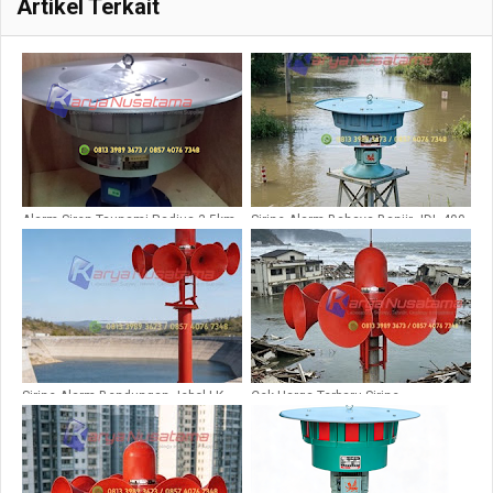
Artikel Terkait
Alarm Siren Tsunami Radius 3.5km
Sirine Alarm Bahaya Banjir JDL 400
JDL 550
380V
Sirine Alarm Bendungan Jebol LK
Cek Harga Terbaru Sirine
STH10H
Emergency 4km STH10H