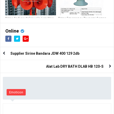
Sirine Gedung Cakrawala Lion King
Sirine Emergency Tsunami Gempa
LK STH10H
JDL 550
Online
Supplier Sirine Bandara JDW 400 129 2db
Alat Lab DRY BATH DLAB HB 120-S
Emoticon