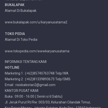
BUKALAPAK
Alamat Di Bukalapak
www.bukalapak.com/u/karyanusatama2
TOKO PEDIA
Alamat Di Toko Pedia
www.tokopedia.com/wwwkaryanusatama
INFORMASI TENTANG KAMI
HOTLINE
Marketing 1 : (+62)85740763748 Telp/WA
Marketing 2 : (+62)81339893673 Telp/SMS
Email : risiskalestari2@gmail.com
KANTOR PUSAT KAMI
Buka : 09:00 - 16:00 ( Senin s/d Sabtu)
Jl. Jeruk Purut Rt/Rw: 003/03, Kelurahan Cilandak Timur,
Kec.Pasar Minggu, Jakarta Selatan, Kode Pos : 12560 Indonesia.