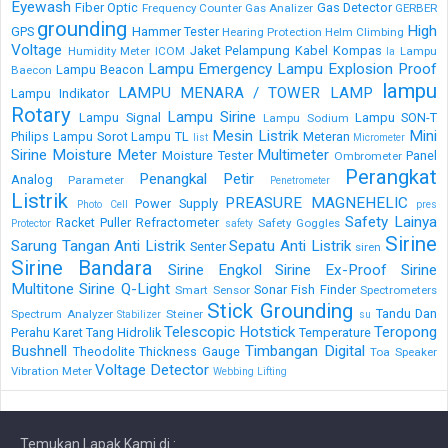
Eyewash
Fiber Optic
Gas Detector
Frequency Counter
Gas Analizer
GERBER
grounding
High
GPS
Hammer Tester
Hearing Protection
Helm Climbing
Voltage
Jaket Pelampung
Kabel
Kompas
Humidity Meter
ICOM
Lampu
la
Lampu Emergency
Lampu Explosion Proof
Lampu Beacon
Baecon
lampu
LAMPU MENARA / TOWER LAMP
Lampu Indikator
Rotary
Lampu Sirine
Lampu Signal
Lampu SON-T
Lampu Sodium
Mesin Listrik
Mini
Philips
Lampu Sorot
Lampu TL
Meteran
list
Micrometer
Sirine
Moisture Meter
Multimeter
Moisture Tester
Panel
Ombrometer
Perangkat
Penangkal Petir
Analog
Parameter
Penetrometer
Listrik
PREASURE MAGNEHELIC
Power Supply
Photo Cell
pres
Safety Lainya
Racket Puller
Refractometer
Safety Goggles
Protector
safety
Sirine
Sarung Tangan Anti Listrik
Sepatu Anti Listrik
Senter
siren
Sirine Bandara
Sirine Engkol
Sirine Ex-Proof
Sirine
Multitone
Sirine Q-Light
Sonar Fish Finder
Smart Sensor
Spectrometers
Stick Grounding
Tandu Dan
Spectrum Analyzer
Steiner
Stabilizer
su
Telescopic Hotstick
Teropong
Perahu Karet
Tang Hidrolik
Temperature
Bushnell
Timbangan Digital
Theodolite
Thickness Gauge
Toa Speaker
Voltage Detector
Vibration Meter
Webbing Lifting
Temukan Lapak Kami di :