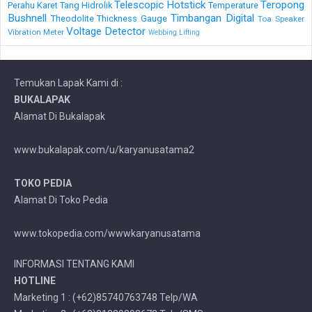
Telescopic Hotstick
Teropong
Perahu Karet
Tang Hidrolik
Temperature
Bushnell
Timbangan Digital
Theodolite
Thickness Gauge
Toa Speaker
Voltage Detector
Vibration Meter
Webbing Lifting
Temukan Lapak Kami di :
BUKALAPAK
Alamat Di Bukalapak
www.bukalapak.com/u/karyanusatama2
TOKO PEDIA
Alamat Di Toko Pedia
www.tokopedia.com/wwwkaryanusatama
INFORMASI TENTANG KAMI
HOTLINE
Marketing 1 : (+62)85740763748 Telp/WA