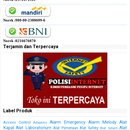
Norek :900-00-2380699-6
Norek :0216676870
Terjamin dan Terpercaya
Label Produk
Alarm Emergency
Alarm Melody
Alat
Access Control
Adapters
Kapal
Alat Laboratorium
Alat
Alat Pemetaan
Alat Safety
Alat Selam