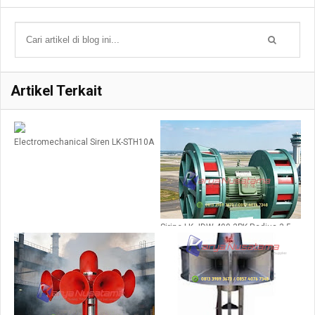
Artikel Terkait
Electromechanical Siren LK-STH10A
Sirine LK JDW 400 3PK Radius 3,5
KM