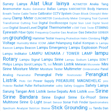
Alat Ukur lainya
Survey Lainya
Aneka Tang
ALTIMETER
Anemometer
Ballas Lampu
Body Harness
Audio Generator
BAROMETER
Calibrator
CCTV System
Breath Tester
Cable Tester
Chain Block
Chlorophil Meter
Clamp Meter
clamp
CLINOMETER
Conductivity Meter
Crimping Tool
Current
Digital Oscilloscope
Transformer
Cutting Tool
Digital Soun Level
Digital Sound
Digital Thermometer
Digital Sound Level
ETSWING
Level
e
EMF Field Tester
Eyewash
Fiber Optic
Gas Detector
Frequency Counter
Gas Analizer
GERBER
grounding
High
GPS
Hammer Tester
Hearing Protection
Helm Climbing
Voltage
Jaket Pelampung
Kabel
Kompas
Humidity Meter
ICOM
Lampu
la
Lampu Emergency
Lampu Explosion Proof
Lampu Beacon
Baecon
lampu
LAMPU MENARA / TOWER LAMP
Lampu Indikator
Rotary
Lampu Sirine
Lampu Signal
Lampu SON-T
Lampu Sodium
Mesin Listrik
Mini
Philips
Lampu Sorot
Lampu TL
Meteran
list
Micrometer
Sirine
Moisture Meter
Multimeter
Moisture Tester
Panel
Ombrometer
Perangkat
Penangkal Petir
Analog
Parameter
Penetrometer
Listrik
PREASURE MAGNEHELIC
Power Supply
Photo Cell
pres
Safety Lainya
Racket Puller
Refractometer
Safety Goggles
Protector
safety
Sirine
Sarung Tangan Anti Listrik
Sepatu Anti Listrik
Senter
siren
Sirine Bandara
Sirine Engkol
Sirine Ex-Proof
Sirine
Multitone
Sirine Q-Light
Sonar Fish Finder
Smart Sensor
Spectrometers
Stick Grounding
Tandu Dan
Spectrum Analyzer
Steiner
Stabilizer
su