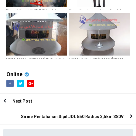
Sirine 3 Fase LK STH10H untuk
Sirine Bendungan Liion King LK
Evakuasi Kebakaran
Sentry B
Sirine Area Gunung Meletus LK M2
Sirine LK M2 Bendungan dengan
Suara Jarak Jauh
Online
Next Post
Sirine Pentahanan Sipil JDL 550 Radius 3,5km 380V