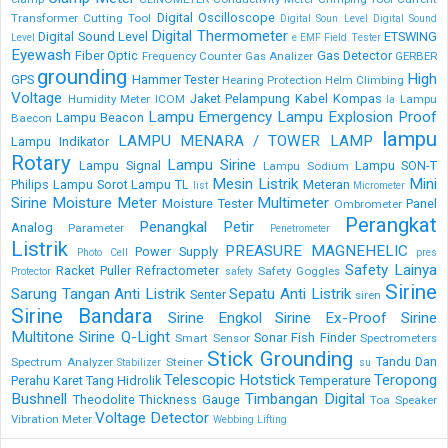
Digital Oscilloscope
Transformer
Cutting Tool
Digital Soun Level
Digital Sound
Digital Thermometer
Digital Sound Level
ETSWING
Level
e
EMF Field Tester
Eyewash
Fiber Optic
Gas Detector
Frequency Counter
Gas Analizer
GERBER
grounding
High
GPS
Hammer Tester
Hearing Protection
Helm Climbing
Voltage
Jaket Pelampung
Kabel
Kompas
Humidity Meter
ICOM
Lampu
la
Lampu Emergency
Lampu Explosion Proof
Lampu Beacon
Baecon
lampu
LAMPU MENARA / TOWER LAMP
Lampu Indikator
Rotary
Lampu Sirine
Lampu Signal
Lampu SON-T
Lampu Sodium
Mesin Listrik
Mini
Philips
Lampu Sorot
Lampu TL
Meteran
list
Micrometer
Sirine
Moisture Meter
Multimeter
Moisture Tester
Panel
Ombrometer
Perangkat
Penangkal Petir
Analog
Parameter
Penetrometer
Listrik
PREASURE MAGNEHELIC
Power Supply
Photo Cell
pres
Safety Lainya
Racket Puller
Refractometer
Safety Goggles
Protector
safety
Sirine
Sarung Tangan Anti Listrik
Sepatu Anti Listrik
Senter
siren
Sirine Bandara
Sirine Engkol
Sirine Ex-Proof
Sirine
Multitone
Sirine Q-Light
Sonar Fish Finder
Smart Sensor
Spectrometers
Stick Grounding
Tandu Dan
Spectrum Analyzer
Steiner
Stabilizer
su
Telescopic Hotstick
Teropong
Perahu Karet
Tang Hidrolik
Temperature
Bushnell
Timbangan Digital
Theodolite
Thickness Gauge
Toa Speaker
Voltage Detector
Vibration Meter
Webbing Lifting