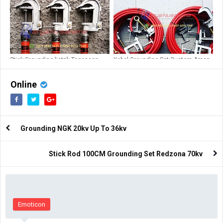
Stick Grounding listrik Tegangan
Kabel Grounding Set Custom Aman
Tinggi 150Kv
& Kuat
Online
Grounding NGK 20kv Up To 36kv
Stick Rod 100CM Grounding Set Redzona 70kv
Emoticon