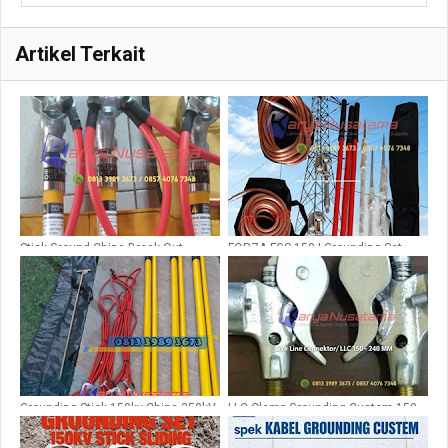
Artikel Terkait
Stick Ground China Break Out
FORZA FGS-150 | Grounding Set
150Kv
150kV
Grounding Stick 150kv China 350kV
LLC Clamp Grounding Custom 150
LLC 6,5cm
– 240 MM