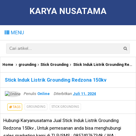
KARYA NUSATAMA
MENU
Home
grounding
Stick Grounding
Stick Induk Listrik Grounding Redzona 150kv
Stick Induk Listrik Grounding Redzona 150kv
Penulis
Online
Diterbitkan
Juli 11, 2024
GROUNDING
STICK GROUNDING
TAGS
Hubungi Karyanusatama Jual Stick Induk Listrik Grounding
Redzona 150kv , Untuk pemesanan anda bisa menghubungi
sales marketing kami di TLP/SMS : 085740767348 / WA :