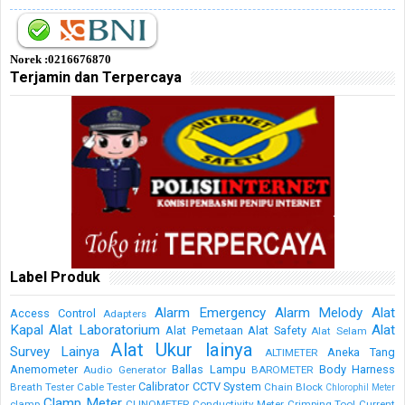
Norek :0216676870
Terjamin dan Terpercaya
Label Produk
Alarm Emergency
Alarm Melody
Alat
Access Control
Adapters
Kapal
Alat Laboratorium
Alat
Alat Pemetaan
Alat Safety
Alat Selam
Alat Ukur lainya
Survey Lainya
Aneka Tang
ALTIMETER
Anemometer
Ballas Lampu
Body Harness
Audio Generator
BAROMETER
Calibrator
CCTV System
Breath Tester
Cable Tester
Chain Block
Chlorophil Meter
Clamp Meter
clamp
CLINOMETER
Conductivity Meter
Crimping Tool
Current