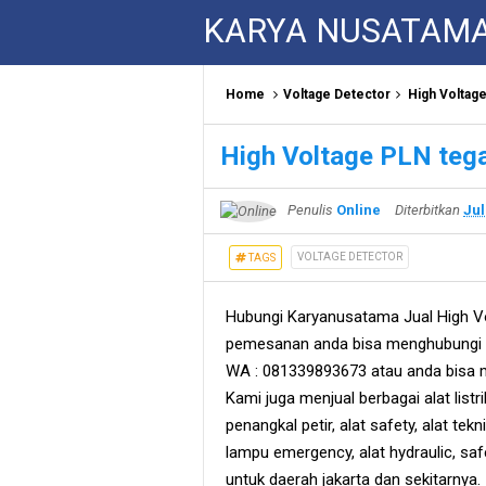
KARYA NUSATAM
Home
Voltage Detector
High Voltag
High Voltage PLN teg
Penulis
Online
Diterbitkan
Jul
VOLTAGE DETECTOR
TAGS
Hubungi Karyanusatama Jual High V
pemesanan anda bisa menghubungi s
WA : 081339893673 atau anda bisa m
Kami juga menjual berbagai alat listri
penangkal petir, alat safety, alat teknik
lampu emergency, alat hydraulic, sa
untuk daerah jakarta dan sekitarnya.