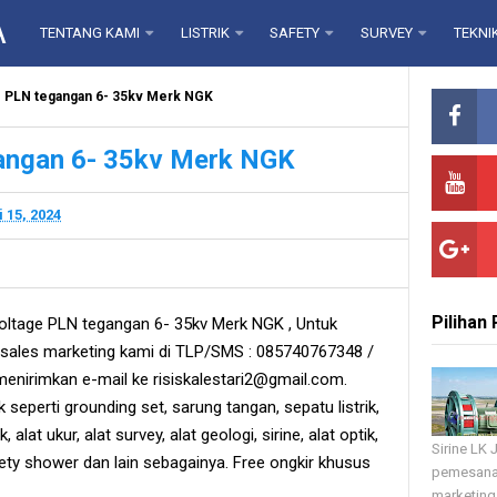
A
TENTANG KAMI
LISTRIK
SAFETY
SURVEY
TEKNI
e PLN tegangan 6- 35kv Merk NGK
angan 6- 35kv Merk NGK
i 15, 2024
Pilihan
oltage PLN tegangan 6- 35kv Merk NGK , Untuk
ales marketing kami di TLP/SMS : 085740767348 /
enirimkan e-mail ke risiskalestari2@gmail.com.
k seperti grounding set, sarung tangan, sepatu listrik,
, alat ukur, alat survey, alat geologi, sirine, alat optik,
Sirine LK
fety shower dan lain sebagainya. Free ongkir khusus
pemesana
marketing 