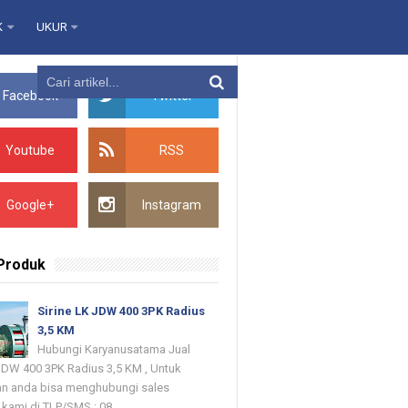
K
UKUR
Facebook
Twitter
Youtube
RSS
Google+
Instagram
 Produk
Sirine LK JDW 400 3PK Radius
3,5 KM
Hubungi Karyanusatama Jual
 JDW 400 3PK Radius 3,5 KM , Untuk
n anda bisa menghubungi sales
kami di TLP/SMS : 08...