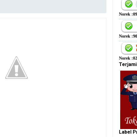
Norek :0
Norek :9
Norek :0
Terjami
Label P