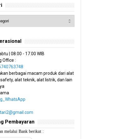
i
erasional
abtu | 08.00 - 17.00 WIB
 Office :
85740763748
kan berbagai macam produk dari alat
 safety, alat teknik, alat listrik, dan lain
ya
tama
ng_WhatsApp
estari2@gmail.com
ng Pembayaran
n melalui Bank berikut :