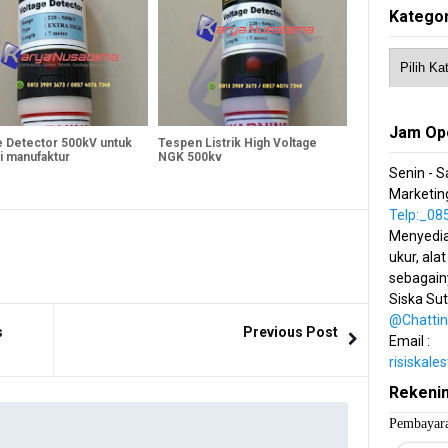
Kategor
Jam Op
e Detector 500kV untuk
Tespen Listrik High Voltage
i manufaktur
NGK 500kv
Senin - S
Marketing
Telp:_0
Menyedia
ukur, alat
sebagain
Siska Su
@Chatti
s
Previous Post
Email :
risiskal
Rekeni
Pembayara