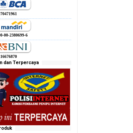
970471961
00-00-2380699-6
216676870
n dan Terpercaya
roduk