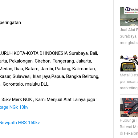
 peringatan.
Jual Alat 
Surabaya,
menghubun
RUH KOTA-KOTA DI INDONESIA Surabaya, Bali,
rta, Pekalongan, Cirebon, Tangerang, Jakarta,
edan, Riau, Batam, Jambi, Padang, Kalimantan,
Metal Det
sar, Sulawesi, Irian jaya,Papua, Bangka Belitung,
pemesana
tb, Gorontalo, maluku DLL
marketing 
 35kv Merk NGK , Kami Menjual Alat Lainya juga :
ltage NGk 10kv
Hubungi T
k Newpath HBS 150kv
Baterai Me
di Pekalo