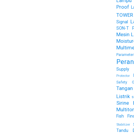
Lampu
Proof
L
TOWER
L
Signal
SON-T Ph
Mesin Li
Moist
Multime
Parameter
Peran
Supply
Protector
Safety G
Tangan 
Listrik
s
Sirine 
Multito
Fish Fin
Stabilizer
Tandu 