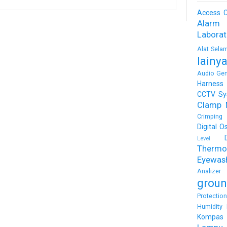
Access C
Alarm
Labora
Alat Sela
lainy
Audio Gen
Harness
CCTV Sy
Clamp 
Crimping 
Digital O
Level
Thermo
Eyewas
Analizer
groun
Protectio
Humidity 
Kompas