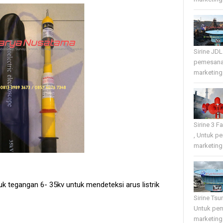
Sirine JD
pemesana
marketing 
Sirine 3 
, Untuk p
marketing 
k tegangan 6- 35kv untuk mendeteksi arus listrik
Sirine Tsu
Untuk pe
marketing 