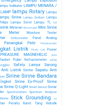
 Emergency
Lampu Explosion
LAMPU MENARA /
ampu Indikator
lampu Rotary
 LAMP
Lampu
ampu Sirine
Lampu
Lampu Sodium
ilips
Lampu Sorot
Lampu TL
list
strik
Mini Sirine
Meteran
Micrometer
ure Meter
Moisture Tester
ter
Panel Analog
Ombrometer
Penangkal Petir
Penetrometer
gkat Listrik
Power
Photo Cell
PREASURE MAGNEHELIC
pres
Racket Puller
Refractometer
safety
Safety Lainya
Sarung
oggles
Anti Listrik
Sepatu Anti
Senter
Sirine
Sirine Bandara
iren
Engkol
Sirine Ex-Proof
Sirine
ne
Sirine Q-Light
Sonar
Smart Sensor
der
Spectrometers
Spectrum Analyzer
Stick Grounding
Steiner
su
Dan Perahu Karet
Tang Hidrolik