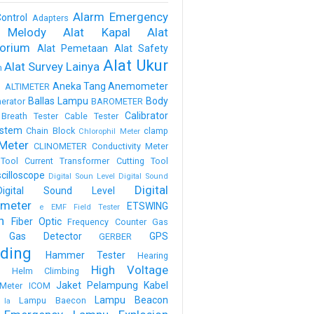
Alarm Emergency
ontrol
Adapters
 Melody
Alat Kapal
Alat
torium
Alat Pemetaan
Alat Safety
Alat Ukur
Alat Survey Lainya
m
a
Aneka Tang
Anemometer
ALTIMETER
Ballas Lampu
Body
erator
BAROMETER
Calibrator
Breath Tester
Cable Tester
stem
Chain Block
clamp
Chlorophil Meter
Meter
CLINOMETER
Conductivity Meter
Tool
Current Transformer
Cutting Tool
scilloscope
Digital Soun Level
Digital Sound
Digital
Digital Sound Level
meter
ETSWING
e
EMF Field Tester
h
Fiber Optic
Frequency Counter
Gas
Gas Detector
GPS
GERBER
ding
Hammer Tester
Hearing
High Voltage
n
Helm Climbing
Jaket Pelampung
Kabel
Meter
ICOM
Lampu Beacon
Lampu Baecon
la