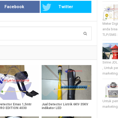
Facebook
Twitter
Meter Dig
anda bisa
TLP/SMS :
Sirine JD
, Untuk p
marketing 
Untuk pe
Detector Emas 1,5mtr
Jual Detector Listrik 6KV-35KV
marketing
RO EDITION 4030
indikator LED