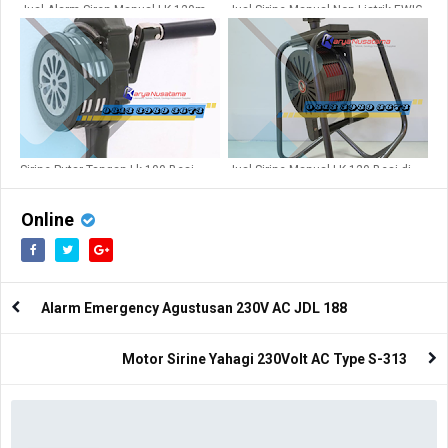
Jual Alarm Siren Manual LK 120m
Jual Sirine Manual Non Listrik EWIG
Besi di Samarinda
LK-120
Sirine Putar Tangan Lk 100 Besi
Jual Sirine Manual LK 120 Besi di
30watt Tanpa Listrik
Samarinda
Online
Alarm Emergency Agustusan 230V AC JDL 188
Motor Sirine Yahagi 230Volt AC Type S-313