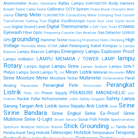
Anemometer
Ballas Lampu
Body Harness
Audio Generator
BAROMETER
Calibrator
CCTV System
Breath Tester
Cable Tester
Chain Block
Chlorophil Meter
Clamp Meter
clamp
CLINOMETER
Conductivity Meter
Crimping Tool
Current
Digital Oscilloscope
Transformer
Cutting Tool
Digital Soun Level
Digital Sound
Digital Thermometer
Digital Sound Level
ETSWING
Level
e
EMF Field Tester
Eyewash
Fiber Optic
Gas Detector
Frequency Counter
Gas Analizer
GERBER
grounding
High
GPS
Hammer Tester
Hearing Protection
Helm Climbing
Voltage
Jaket Pelampung
Kabel
Kompas
Humidity Meter
ICOM
Lampu
la
Lampu Emergency
Lampu Explosion Proof
Lampu Beacon
Baecon
lampu
LAMPU MENARA / TOWER LAMP
Lampu Indikator
Rotary
Lampu Sirine
Lampu Signal
Lampu SON-T
Lampu Sodium
Mesin Listrik
Mini
Philips
Lampu Sorot
Lampu TL
Meteran
list
Micrometer
Sirine
Moisture Meter
Multimeter
Moisture Tester
Panel
Ombrometer
Perangkat
Penangkal Petir
Analog
Parameter
Penetrometer
Listrik
PREASURE MAGNEHELIC
Power Supply
Photo Cell
pres
Safety Lainya
Racket Puller
Refractometer
Safety Goggles
Protector
safety
Sirine
Sarung Tangan Anti Listrik
Sepatu Anti Listrik
Senter
siren
Sirine Bandara
Sirine Engkol
Sirine Ex-Proof
Sirine
Multitone
Sirine Q-Light
Sonar Fish Finder
Smart Sensor
Spectrometers
Stick Grounding
Tandu Dan
Spectrum Analyzer
Steiner
Stabilizer
su
Telescopic Hotstick
Teropong
Perahu Karet
Tang Hidrolik
Temperature