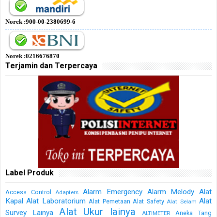
Norek :900-00-2380699-6
Norek :0216676870
Terjamin dan Terpercaya
Label Produk
Alarm Emergency
Alarm Melody
Alat
Access Control
Adapters
Kapal
Alat Laboratorium
Alat
Alat Pemetaan
Alat Safety
Alat Selam
Alat Ukur lainya
Survey Lainya
Aneka Tang
ALTIMETER