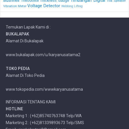
Bushnell
Timbangan Digital
Theodolite
Thickness Gauge
Toa Speaker
Voltage Detector
Vibration Meter
Webbing Lifting
Temukan Lapak Kami di :
BUKALAPAK
Alamat Di Bukalapak
www.bukalapak.com/u/karyanusatama2
TOKO PEDIA
Alamat Di Toko Pedia
www.tokopedia.com/wwwkaryanusatama
INFORMASI TENTANG KAMI
HOTLINE
Marketing 1 : (+62)85740763748 Telp/WA
Marketing 2 : (+62)81339893673 Telp/SMS