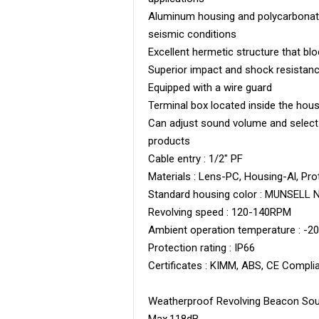
Aluminum housing and polycarbonate 
seismic conditions
Excellent hermetic structure that bl
Superior impact and shock resistan
Equipped with a wire guard
Terminal box located inside the hous
Can adjust sound volume and select s
products
Cable entry : 1/2″ PF
Materials : Lens-PC, Housing-Al, Pr
Standard housing color : MUNSELL N
Revolving speed : 120-140RPM
Ambient operation temperature : -2
Protection rating : IP66
Certificates : KIMM, ABS, CE Compli
Weatherproof Revolving Beacon Soun
Max.118dB