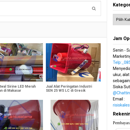
Kategor
Jam Op
Senin - S
Marketing
Telp:_0
Menyedia
ukur, alat
sebagain
twal Sirine LED Merah
Jual Alat Peringatan Industri
Siska Su
n di Makasar
SEN 25 WS LC di Gresik
@Chatti
Email :
risiskal
Rekeni
Pembayara