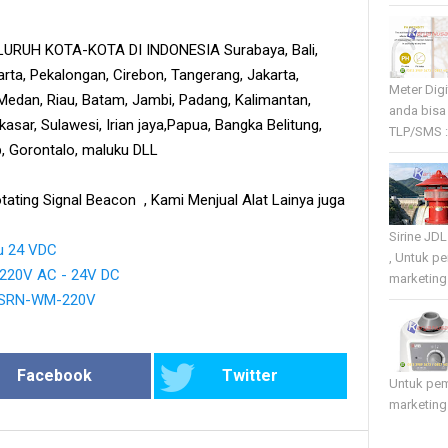
RUH KOTA-KOTA DI INDONESIA Surabaya, Bali,
rta, Pekalongan, Cirebon, Tangerang, Jakarta,
Meter Dig
edan, Riau, Batam, Jambi, Padang, Kalimantan,
anda bisa
sar, Sulawesi, Irian jaya,Papua, Bangka Belitung,
TLP/SMS :
tb, Gorontalo, maluku DLL
tating Signal Beacon , Kami Menjual Alat Lainya juga
Sirine JD
u 24 VDC
, Untuk p
 220V AC - 24V DC
marketing 
ht SRN-WM-220V
Facebook
Twitter
Untuk pe
marketing