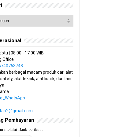
i
erasional
abtu | 08.00 - 17.00 WIB
 Office :
85740763748
kan berbagai macam produk dari alat
 safety, alat teknik, alat listrik, dan lain
ya
tama
ng_WhatsApp
estari2@gmail.com
ng Pembayaran
n melalui Bank berikut :