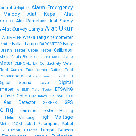
Alarm Emergency
ontrol
Adapters
 Melody
Alat Kapal
Alat
torium
Alat Pemetaan
Alat Safety
Alat Ukur
Alat Survey Lainya
m
a
Aneka Tang
Anemometer
ALTIMETER
Ballas Lampu
Body
erator
BAROMETER
Calibrator
Breath Tester
Cable Tester
stem
Chain Block
clamp
Chlorophil Meter
Meter
CLINOMETER
Conductivity Meter
Tool
Current Transformer
Cutting Tool
scilloscope
Digital Soun Level
Digital Sound
Digital
Digital Sound Level
meter
ETSWING
e
EMF Field Tester
h
Fiber Optic
Frequency Counter
Gas
Gas Detector
GPS
GERBER
ding
Hammer Tester
Hearing
High Voltage
n
Helm Climbing
Jaket Pelampung
Kabel
Meter
ICOM
Lampu Beacon
Lampu Baecon
la