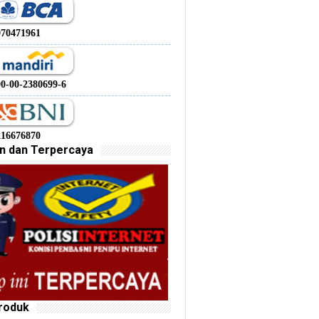
970471961
00-00-2380699-6
216676870
n dan Terpercaya
roduk