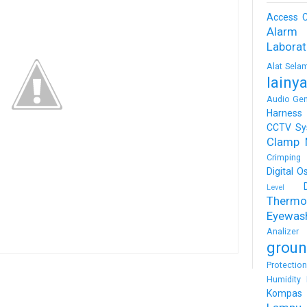
Access C
Alarm
Labora
Alat Sela
lainy
Audio Gen
Harness
CCTV Sy
Clamp 
Crimping 
Digital O
Level
Thermo
Eyewas
Analizer
groun
Protectio
Humidity 
Kompas