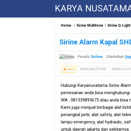
KARYA NUSATAM
Home
Sirine Multitone
Sirine Q-Light
Sirine Alarm Kapal SH
Penulis
Online
Diterbitkan
Sep
SIRINE MULTITONE
SIRINE Q-LIG
TAGS
Hubungi Karyanusatama Sirine Alarm
pemesanan anda bisa menghubungi s
WA : 081339893673 atau anda bisa m
Kami juga menjual berbagai alat listri
penangkal petir, alat safety, alat teknik
lampu emergency, alat hydraulic, sa
untuk daerah jakarta dan sekitarnya.