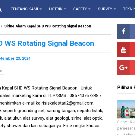
A
TENTANG KAMI
LISTRIK
SAFETY
SURVEY
TEKNI
Sirine Alarm Kapal SHD WS Rotating Signal Beacon
D WS Rotating Signal Beacon
tember 23, 2024
HT
Pilihan
 Kapal SHD WS Rotating Signal Beacon , Untuk
ales marketing kami di TLP/SMS : 085740767348 /
enirimkan e-mail ke risiskalestari2@gmail.com.
k seperti grounding set, sarung tangan, sepatu listrik,
, alat ukur, alat survey, alat geologi, sirine, alat optik,
Sirine LK
fety shower dan lain sebagainya. Free ongkir khusus
pemesana
marketing 