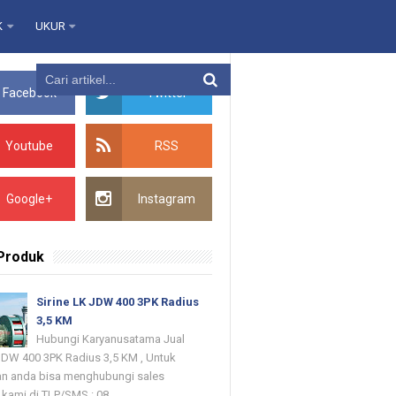
K
UKUR
Facebook
Twitter
Youtube
RSS
Google+
Instagram
 Produk
Sirine LK JDW 400 3PK Radius
3,5 KM
Hubungi Karyanusatama Jual
 JDW 400 3PK Radius 3,5 KM , Untuk
n anda bisa menghubungi sales
kami di TLP/SMS : 08...