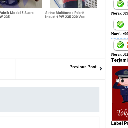
Pabrik Model 5 Suara
Sirine Multitones Pabrik
Norek :0
W 235
Industri PW 235 220 Vac
Norek :9
Norek :0
Terjami
Previous Post
Label P