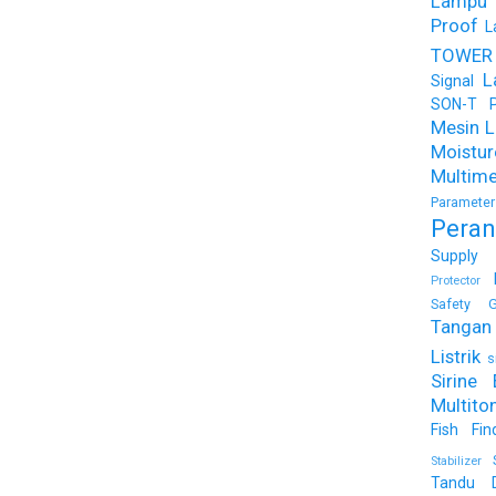
Lampu
Proof
L
TOWER
L
Signal
SON-T Ph
Mesin Li
Moist
Multime
Parameter
Peran
Supply
Protector
Safety G
Tangan 
Listrik
s
Sirine 
Multito
Fish Fin
Stabilizer
Tandu 