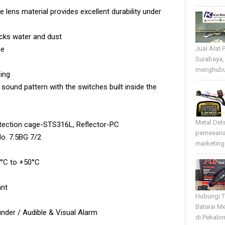
lens material provides excellent durability under
ocks water and dust
ce
Jual Alat 
Surabaya,
menghubun
ing
ound pattern with the switches built inside the
Metal Det
otection cage-STS316L, Reflector-PC
pemesana
o. 7.5BG 7/2
marketing 
0°C to +50°C
ant
Hubungi T
Baterai Me
der / Audible & Visual Alarm
di Pekalo