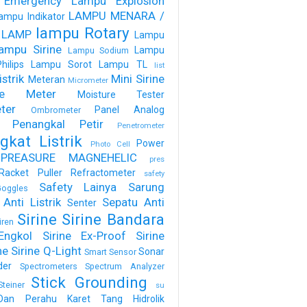
 Emergency
Lampu Explosion
LAMPU MENARA /
ampu Indikator
lampu Rotary
 LAMP
Lampu
ampu Sirine
Lampu
Lampu Sodium
ilips
Lampu Sorot
Lampu TL
list
strik
Mini Sirine
Meteran
Micrometer
ure Meter
Moisture Tester
ter
Panel Analog
Ombrometer
Penangkal Petir
Penetrometer
gkat Listrik
Power
Photo Cell
PREASURE MAGNEHELIC
pres
Racket Puller
Refractometer
safety
Safety Lainya
Sarung
oggles
Anti Listrik
Sepatu Anti
Senter
Sirine
Sirine Bandara
iren
Engkol
Sirine Ex-Proof
Sirine
ne
Sirine Q-Light
Sonar
Smart Sensor
der
Spectrometers
Spectrum Analyzer
Stick Grounding
Steiner
su
Dan Perahu Karet
Tang Hidrolik