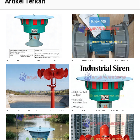
Artikel Terkait
Sirine Emergency Tsunami Gempa
Sirine 7PK Alarm Gedung Lk JDW
JDL 550
400
Sirine Alarm Bendungan Jebol LK
Sirine Menara LK JDL 400 Radius
STH10H
2,5km 380v