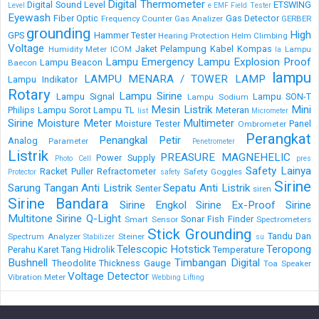
Digital Thermometer
Digital Sound Level
ETSWING
Level
e
EMF Field Tester
Eyewash
Fiber Optic
Gas Detector
Frequency Counter
Gas Analizer
GERBER
grounding
High
GPS
Hammer Tester
Hearing Protection
Helm Climbing
Voltage
Jaket Pelampung
Kabel
Kompas
Humidity Meter
ICOM
Lampu
la
Lampu Emergency
Lampu Explosion Proof
Lampu Beacon
Baecon
lampu
LAMPU MENARA / TOWER LAMP
Lampu Indikator
Rotary
Lampu Sirine
Lampu Signal
Lampu SON-T
Lampu Sodium
Mesin Listrik
Mini
Philips
Lampu Sorot
Lampu TL
Meteran
list
Micrometer
Sirine
Moisture Meter
Multimeter
Moisture Tester
Panel
Ombrometer
Perangkat
Penangkal Petir
Analog
Parameter
Penetrometer
Listrik
PREASURE MAGNEHELIC
Power Supply
Photo Cell
pres
Safety Lainya
Racket Puller
Refractometer
Safety Goggles
Protector
safety
Sirine
Sarung Tangan Anti Listrik
Sepatu Anti Listrik
Senter
siren
Sirine Bandara
Sirine Engkol
Sirine Ex-Proof
Sirine
Multitone
Sirine Q-Light
Sonar Fish Finder
Smart Sensor
Spectrometers
Stick Grounding
Tandu Dan
Spectrum Analyzer
Steiner
Stabilizer
su
Telescopic Hotstick
Teropong
Perahu Karet
Tang Hidrolik
Temperature
Bushnell
Timbangan Digital
Theodolite
Thickness Gauge
Toa Speaker
Voltage Detector
Vibration Meter
Webbing Lifting