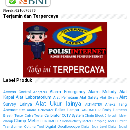
Norek :0216676870
Terjamin dan Terpercaya
Label Produk
Alarm Emergency
Alarm Melody
Alat
Access Control
Adapters
Kapal
Alat Laboratorium
Alat
Alat Pemetaan
Alat Safety
Alat Selam
Alat Ukur lainya
Survey Lainya
Aneka Tang
ALTIMETER
Anemometer
Ballas Lampu
Body Harness
Audio Generator
BAROMETER
Calibrator
CCTV System
Breath Tester
Cable Tester
Chain Block
Chlorophil Meter
Clamp Meter
clamp
CLINOMETER
Conductivity Meter
Crimping Tool
Current
Digital Oscilloscope
Transformer
Cutting Tool
Digital Soun Level
Digital Sound