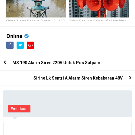
Sirine Alarm Bahaya Banjir JDL 400
Sirine Gedung Cakrawala Lion King
380V
LK STH10H
Online
MS 190 Alarm Siren 220V Untuk Pos Satpam
Sirine Lk Sentri A Alarm Siren Kebakaran 48V
Emoticon