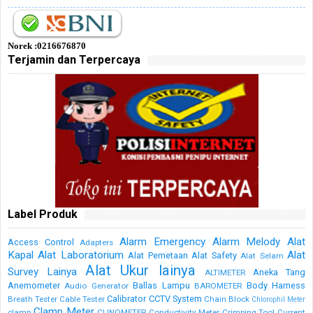
Norek :0216676870
Terjamin dan Terpercaya
Label Produk
Alarm Emergency
Alarm Melody
Alat
Access Control
Adapters
Kapal
Alat Laboratorium
Alat
Alat Pemetaan
Alat Safety
Alat Selam
Alat Ukur lainya
Survey Lainya
Aneka Tang
ALTIMETER
Anemometer
Ballas Lampu
Body Harness
Audio Generator
BAROMETER
Calibrator
CCTV System
Breath Tester
Cable Tester
Chain Block
Chlorophil Meter
Clamp Meter
clamp
CLINOMETER
Conductivity Meter
Crimping Tool
Current