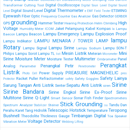
Digital Oscilloscope
Transformer
Cutting Tool
Digital Soun Level
Digital Sound
Digital Thermometer
Digital Sound Level
ETSWING
Level
e
EMF Field Tester
Eyewash
Fiber Optic
Gas Detector
Frequency Counter
Gas Analizer
GERBER
grounding
High
GPS
Hammer Tester
Hearing Protection
Helm Climbing
Voltage
Jaket Pelampung
Kabel
Kompas
Humidity Meter
ICOM
Lampu
la
Lampu Emergency
Lampu Explosion Proof
Lampu Beacon
Baecon
lampu
LAMPU MENARA / TOWER LAMP
Lampu Indikator
Rotary
Lampu Sirine
Lampu Signal
Lampu SON-T
Lampu Sodium
Mesin Listrik
Mini
Philips
Lampu Sorot
Lampu TL
Meteran
list
Micrometer
Sirine
Moisture Meter
Multimeter
Moisture Tester
Panel
Ombrometer
Perangkat
Penangkal Petir
Analog
Parameter
Penetrometer
Listrik
PREASURE MAGNEHELIC
Power Supply
Photo Cell
pres
Safety Lainya
Racket Puller
Refractometer
Safety Goggles
Protector
safety
Sirine
Sarung Tangan Anti Listrik
Sepatu Anti Listrik
Senter
siren
Sirine Bandara
Sirine Engkol
Sirine Ex-Proof
Sirine
Multitone
Sirine Q-Light
Sonar Fish Finder
Smart Sensor
Spectrometers
Stick Grounding
Tandu Dan
Spectrum Analyzer
Steiner
Stabilizer
su
Telescopic Hotstick
Teropong
Perahu Karet
Tang Hidrolik
Temperature
Bushnell
Timbangan Digital
Theodolite
Thickness Gauge
Toa Speaker
Voltage Detector
Vibration Meter
Webbing Lifting