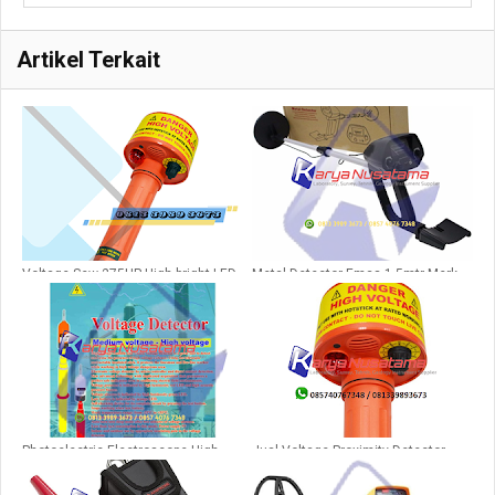
Artikel Terkait
Voltage Sew 275HP High bright LED
Metal Detector Emas 1,5mtr Merk
Visual Indication
PRO EDITION 4030
Photoelectric Electroscope High
Jual Voltage Proximity Detector
Voltage NGk 10kv
SEW 275HP di Pekanbaru