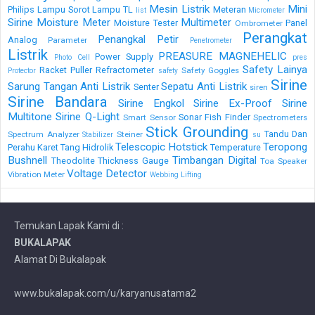
Mesin Listrik
Mini
Philips
Lampu Sorot
Lampu TL
Meteran
list
Micrometer
Sirine
Moisture Meter
Multimeter
Moisture Tester
Panel
Ombrometer
Perangkat
Penangkal Petir
Analog
Parameter
Penetrometer
Listrik
PREASURE MAGNEHELIC
Power Supply
Photo Cell
pres
Safety Lainya
Racket Puller
Refractometer
Safety Goggles
Protector
safety
Sirine
Sarung Tangan Anti Listrik
Sepatu Anti Listrik
Senter
siren
Sirine Bandara
Sirine Engkol
Sirine Ex-Proof
Sirine
Multitone
Sirine Q-Light
Sonar Fish Finder
Smart Sensor
Spectrometers
Stick Grounding
Tandu Dan
Spectrum Analyzer
Steiner
Stabilizer
su
Telescopic Hotstick
Teropong
Perahu Karet
Tang Hidrolik
Temperature
Bushnell
Timbangan Digital
Theodolite
Thickness Gauge
Toa Speaker
Voltage Detector
Vibration Meter
Webbing Lifting
Temukan Lapak Kami di :
BUKALAPAK
Alamat Di Bukalapak
www.bukalapak.com/u/karyanusatama2