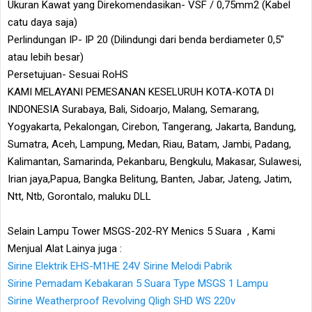
Ukuran Kawat yang Direkomendasikan- VSF / 0,75mm2 (Kabel
catu daya saja)
Perlindungan IP- IP 20 (Dilindungi dari benda berdiameter 0,5"
atau lebih besar)
Persetujuan- Sesuai RoHS
KAMI MELAYANI PEMESANAN KESELURUH KOTA-KOTA DI
INDONESIA Surabaya, Bali, Sidoarjo, Malang, Semarang,
Yogyakarta, Pekalongan, Cirebon, Tangerang, Jakarta, Bandung,
Sumatra, Aceh, Lampung, Medan, Riau, Batam, Jambi, Padang,
Kalimantan, Samarinda, Pekanbaru, Bengkulu, Makasar, Sulawesi,
Irian jaya,Papua, Bangka Belitung, Banten, Jabar, Jateng, Jatim,
Ntt, Ntb, Gorontalo, maluku DLL
Selain Lampu Tower MSGS-202-RY Menics 5 Suara , Kami
Menjual Alat Lainya juga :
Sirine Elektrik EHS-M1HE 24V Sirine Melodi Pabrik
Sirine Pemadam Kebakaran 5 Suara Type MSGS 1 Lampu
Sirine Weatherproof Revolving Qligh SHD WS 220v