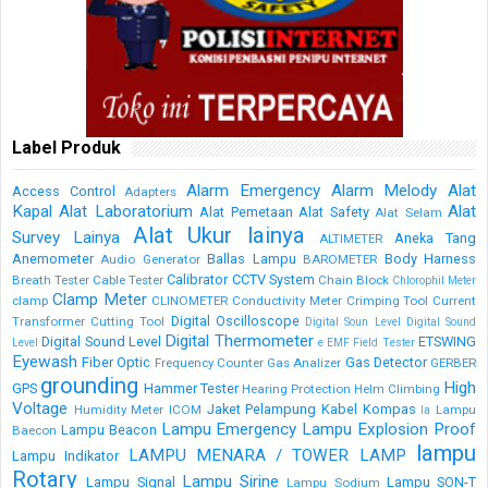
Label Produk
Alarm Emergency
Alarm Melody
Alat
Access Control
Adapters
Kapal
Alat Laboratorium
Alat
Alat Pemetaan
Alat Safety
Alat Selam
Alat Ukur lainya
Survey Lainya
Aneka Tang
ALTIMETER
Anemometer
Ballas Lampu
Body Harness
Audio Generator
BAROMETER
Calibrator
CCTV System
Breath Tester
Cable Tester
Chain Block
Chlorophil Meter
Clamp Meter
clamp
CLINOMETER
Conductivity Meter
Crimping Tool
Current
Digital Oscilloscope
Transformer
Cutting Tool
Digital Soun Level
Digital Sound
Digital Thermometer
Digital Sound Level
ETSWING
Level
e
EMF Field Tester
Eyewash
Fiber Optic
Gas Detector
Frequency Counter
Gas Analizer
GERBER
grounding
High
GPS
Hammer Tester
Hearing Protection
Helm Climbing
Voltage
Jaket Pelampung
Kabel
Kompas
Humidity Meter
ICOM
Lampu
la
Lampu Emergency
Lampu Explosion Proof
Lampu Beacon
Baecon
lampu
LAMPU MENARA / TOWER LAMP
Lampu Indikator
Rotary
Lampu Sirine
Lampu Signal
Lampu SON-T
Lampu Sodium