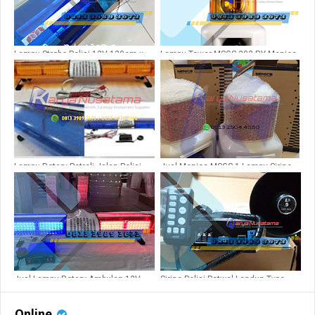
Lampu Strobo Polisi 12V 120cm x
Lampu Tower MSGS-202-RY Menics
Lebar 30cm
5 Suara
Lampu Rotary Patroli Jalan Polisi
Jual Menics MSGS 1 Lampu Sirine
LED Biru
Pabrik 5 Suara di Banten
Jual Lampu Rotary Ambulan 12V
Sirine Polisi Patwal Landun Type
LED Merah di Jambi
CJB200DA
Online