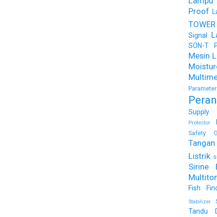
Lampu
Proof
L
TOWER
L
Signal
SON-T Ph
Mesin Li
Moist
Multime
Parameter
Peran
Supply
Protector
Safety G
Tangan 
Listrik
s
Sirine 
Multito
Fish Fin
Stabilizer
Tandu 