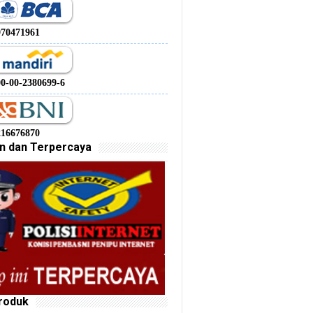
970471961
00-00-2380699-6
216676870
n dan Terpercaya
roduk