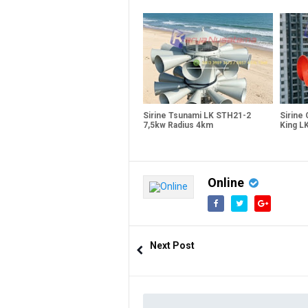
Sirine Tsunami LK STH21-2
Sirine
7,5kw Radius 4km
King L
Online
Next Post