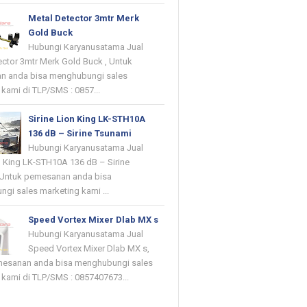
Metal Detector 3mtr Merk
Gold Buck
Hubungi Karyanusatama Jual
ector 3mtr Merk Gold Buck , Untuk
n anda bisa menghubungi sales
kami di TLP/SMS : 0857...
Sirine Lion King LK-STH10A
136 dB – Sirine Tsunami
Hubungi Karyanusatama Jual
on King LK-STH10A 136 dB – Sirine
 Untuk pemesanan anda bisa
gi sales marketing kami ...
Speed Vortex Mixer Dlab MX s
Hubungi Karyanusatama Jual
Speed Vortex Mixer Dlab MX s,
mesanan anda bisa menghubungi sales
 kami di TLP/SMS : 0857407673...