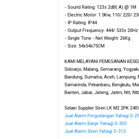
- Sound Rating: 123± 2dB( A) @ 1M
- Electric Motor: 1.5Kw, 110/ 220/ 
- IP Rating: IP44
- Output Frequency: 444/ 533± 20Hz
- Single Tone - Net Weight: 26Kg
- Size: 54x54x75CM
KAMI MELAYANI PEMESANAN KESELU
Sidoarjo, Malang, Semarang, Yogyaka
Bandung, Sumatra, Aceh, Lampung, M
Samarinda, Pekanbaru, Bengkulu, Maka
Banten, Jabar, Jateng, Jatim, Ntt, N
Selain Supplier Siren LK M2 2PK 240V
Jual Alarm Pergudangan Yahagi S-29
Jual Alarm Banjir Yahagi S-303
Jual Alarm Siren Yahagi S-313