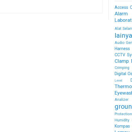
Access C
Alarm
Labora
Alat Sela
lainy
Audio Gen
Harness
CCTV Sy
Clamp 
Crimping 
Digital O
Level
Thermo
Eyewas
Analizer
groun
Protectio
Humidity 
Kompas