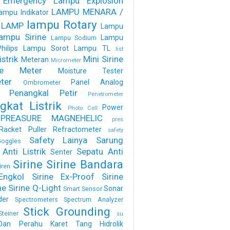
 Emergency
Lampu Explosion
LAMPU MENARA /
ampu Indikator
lampu Rotary
 LAMP
Lampu
ampu Sirine
Lampu
Lampu Sodium
ilips
Lampu Sorot
Lampu TL
list
strik
Mini Sirine
Meteran
Micrometer
ure Meter
Moisture Tester
ter
Panel Analog
Ombrometer
Penangkal Petir
Penetrometer
gkat Listrik
Power
Photo Cell
PREASURE MAGNEHELIC
pres
Racket Puller
Refractometer
safety
Safety Lainya
Sarung
oggles
Anti Listrik
Sepatu Anti
Senter
Sirine
Sirine Bandara
iren
Engkol
Sirine Ex-Proof
Sirine
ne
Sirine Q-Light
Sonar
Smart Sensor
der
Spectrometers
Spectrum Analyzer
Stick Grounding
Steiner
su
Dan Perahu Karet
Tang Hidrolik