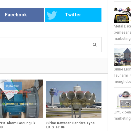
Facebook
Twitter
Metal Det
pemesana
marketing 
Sirine Li
Tsunami ,
menghubun
Untuk pe
marketing
 7PK Alarm Gedung Lk
Sirine Kawasan Bandara Type
00
LK STH10H