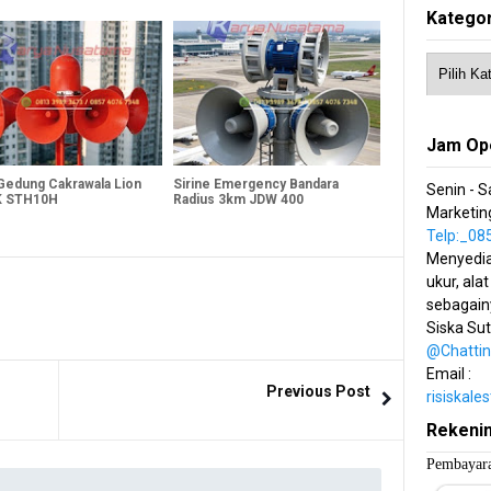
Kategor
Jam Op
 Gedung Cakrawala Lion
Sirine Emergency Bandara
Senin - S
K STH10H
Radius 3km JDW 400
Marketing
Telp:_0
Menyedia
ukur, alat
sebagain
Siska Su
@Chatti
Email :
Previous Post
risiskal
Rekeni
Pembayara