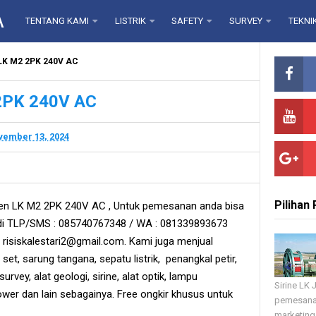
A
TENTANG KAMI
LISTRIK
SAFETY
SURVEY
TEKNI
 LK M2 2PK 240V AC
 2PK 240V AC
ember 13, 2024
Pilihan
ren LK M2 2PK 240V AC , Untuk pemesanan anda bisa
di TLP/SMS : 085740767348 / WA : 081339893673
 risiskalestari2@gmail.com. Kami juga menjual
g set, sarung tangana, sepatu listrik, penangkal petir,
 survey, alat geologi, sirine, alat optik, lampu
Sirine LK
ower dan lain sebagainya. Free ongkir khusus untuk
pemesana
marketing 