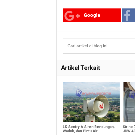
Google
Artikel Terkait
LK Sentry A Siren Bendungan,
Sirine
Waduk, dan Pintu Air
JDW 4