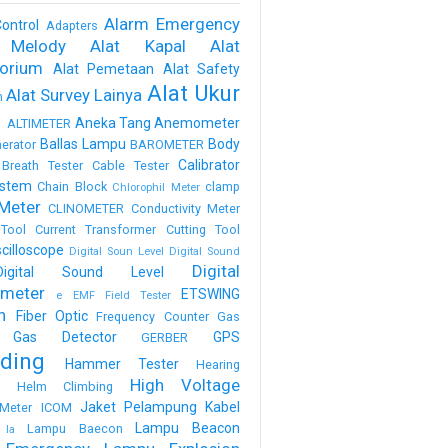
Alarm Emergency
ontrol
Adapters
 Melody
Alat Kapal
Alat
torium
Alat Pemetaan
Alat Safety
Alat Ukur
Alat Survey Lainya
m
a
Aneka Tang
Anemometer
ALTIMETER
Ballas Lampu
Body
erator
BAROMETER
Calibrator
Breath Tester
Cable Tester
stem
Chain Block
clamp
Chlorophil Meter
Meter
CLINOMETER
Conductivity Meter
Tool
Current Transformer
Cutting Tool
scilloscope
Digital Soun Level
Digital Sound
Digital
Digital Sound Level
meter
ETSWING
e
EMF Field Tester
h
Fiber Optic
Frequency Counter
Gas
Gas Detector
GPS
GERBER
ding
Hammer Tester
Hearing
High Voltage
n
Helm Climbing
Jaket Pelampung
Kabel
Meter
ICOM
Lampu Beacon
Lampu Baecon
la