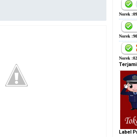
Norek :0
Norek :9
Norek :0
Terjami
Label P