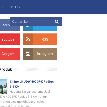
K
UKUR
Facebook
Twitter
Youtube
RSS
Google+
Instagram
 Produk
Sirine LK JDW 400 3PK Radius
3,5 KM
Hubungi Karyanusatama Jual
 JDW 400 3PK Radius 3,5 KM , Untuk
n anda bisa menghubungi sales
kami di TLP/SMS : 08...