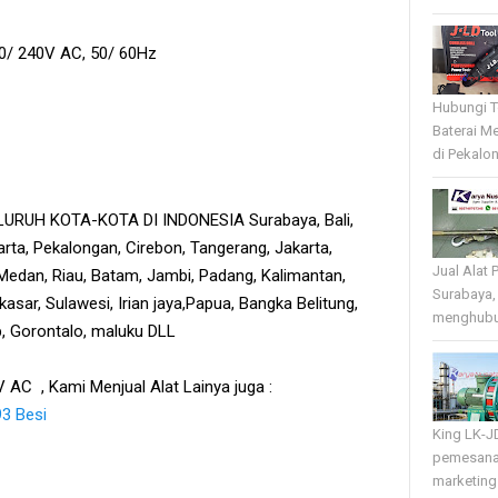
230/ 240V AC, 50/ 60Hz
Hubungi T
Baterai Me
di Pekalo
RUH KOTA-KOTA DI INDONESIA Surabaya, Bali,
rta, Pekalongan, Cirebon, Tangerang, Jakarta,
Jual Alat 
edan, Riau, Batam, Jambi, Padang, Kalimantan,
Surabaya,
sar, Sulawesi, Irian jaya,Papua, Bangka Belitung,
menghubun
tb, Gorontalo, maluku DLL
 AC , Kami Menjual Alat Lainya juga :
3 Besi
King LK-J
pemesana
marketing 