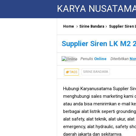
KARYA NUSATAM
Home
Sirine Bandara
Supplier Siren
Supplier Siren LK M2
Penulis
Online
Diterbitkan
Nov
SIRINE BANDARA
TAGS
Hubungi Karyanusatama Supplier Si
menghubungi sales marketing kami 
atau anda bisa menirimkan e-mail ke
berbagai alat listrik seperti groundin
alat safety, alat teknik, alat ukur, alat
emergency, alat hydraulic, safety sh
daerah jakarta dan sekitarnya.