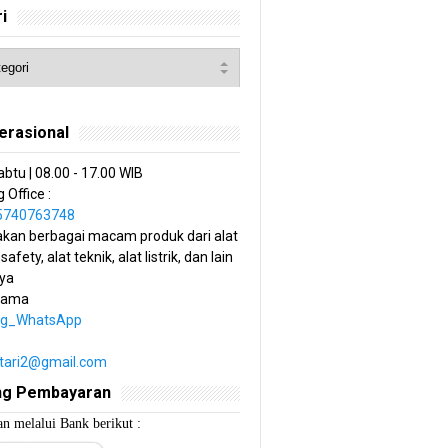
i
erasional
abtu | 08.00 - 17.00 WIB
 Office :
85740763748
kan berbagai macam produk dari alat
 safety, alat teknik, alat listrik, dan lain
ya
tama
ng_WhatsApp
estari2@gmail.com
ng Pembayaran
n melalui Bank berikut :