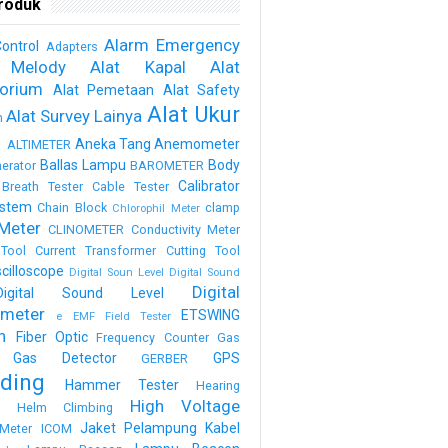
roduk
Alarm Emergency
ontrol
Adapters
 Melody
Alat Kapal
Alat
torium
Alat Pemetaan
Alat Safety
Alat Ukur
Alat Survey Lainya
m
a
Aneka Tang
Anemometer
ALTIMETER
Ballas Lampu
Body
erator
BAROMETER
Calibrator
Breath Tester
Cable Tester
stem
Chain Block
clamp
Chlorophil Meter
Meter
CLINOMETER
Conductivity Meter
Tool
Current Transformer
Cutting Tool
scilloscope
Digital Soun Level
Digital Sound
Digital
Digital Sound Level
meter
ETSWING
e
EMF Field Tester
h
Fiber Optic
Frequency Counter
Gas
Gas Detector
GPS
GERBER
ding
Hammer Tester
Hearing
High Voltage
n
Helm Climbing
Jaket Pelampung
Kabel
Meter
ICOM