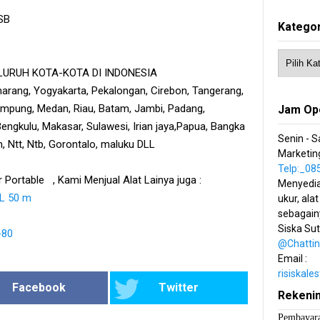
USB
Kategor
URUH KOTA-KOTA DI INDONESIA
emarang, Yogyakarta, Pekalongan, Cirebon, Tangerang,
ampung, Medan, Riau, Batam, Jambi, Padang,
Jam Op
engkulu, Makasar, Sulawesi, Irian jaya,Papua, Bangka
Senin - S
m, Ntt, Ntb, Gorontalo, maluku DLL
Marketing
Telp:_0
 Portable , Kami Menjual Alat Lainya juga :
Menyedia
L 50 m
ukur, alat
sebagain
Siska Su
-80
@Chatti
Email :
risiskal
Facebook
Twitter
Rekeni
Pembayara