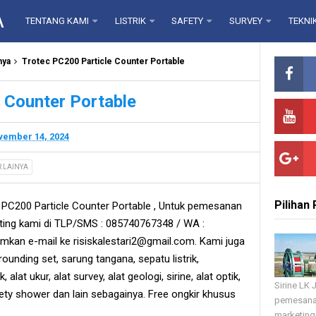
A
TENTANG KAMI
LISTRIK
SAFETY
SURVEY
TEKNI
nya
Trotec PC200 Particle Counter Portable
 Counter Portable
ember 14, 2024
R LAINYA
Pilihan
PC200 Particle Counter Portable , Untuk pemesanan
ting kami di TLP/SMS : 085740767348 / WA :
mkan e-mail ke risiskalestari2@gmail.com. Kami juga
grounding set, sarung tangana, sepatu listrik,
, alat ukur, alat survey, alat geologi, sirine, alat optik,
Sirine LK
fety shower dan lain sebagainya. Free ongkir khusus
pemesana
marketing 