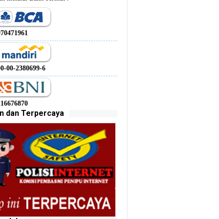
970471961
00-00-2380699-6
216676870
n dan Terpercaya