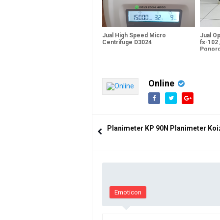
Jual High Speed Micro
Jual O
Centrifuge D3024
fs-102 
Ponor
Online
Planimeter KP 90N Planimeter Ko
Emoticon