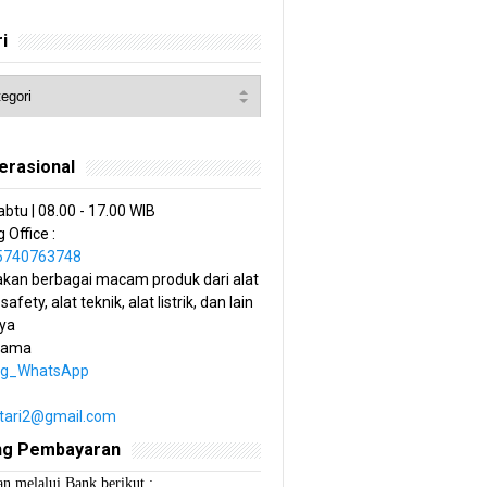
i
erasional
abtu | 08.00 - 17.00 WIB
 Office :
85740763748
kan berbagai macam produk dari alat
 safety, alat teknik, alat listrik, dan lain
ya
tama
ng_WhatsApp
estari2@gmail.com
ng Pembayaran
n melalui Bank berikut :