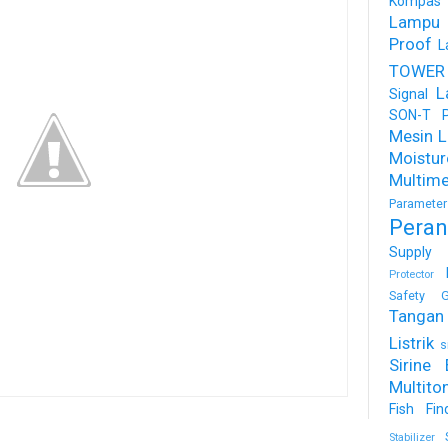
Kompas
Lampu
Proof
L
TOWER
L
Signal
SON-T Ph
Mesin Li
Moist
Multime
Parameter
Peran
Supply
Protector
Safety G
Tangan 
Listrik
s
Sirine 
Multito
Fish Fin
Stabilizer