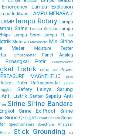
Lampu Beacon
Lampu Baecon
la
 Emergency
Lampu Explosion
LAMPU MENARA /
ampu Indikator
lampu Rotary
 LAMP
Lampu
ampu Sirine
Lampu
Lampu Sodium
ilips
Lampu Sorot
Lampu TL
list
strik
Mini Sirine
Meteran
Micrometer
ure Meter
Moisture Tester
ter
Panel Analog
Ombrometer
Penangkal Petir
Penetrometer
gkat Listrik
Power
Photo Cell
PREASURE MAGNEHELIC
pres
Racket Puller
Refractometer
safety
Safety Lainya
Sarung
oggles
Anti Listrik
Sepatu Anti
Senter
Sirine
Sirine Bandara
iren
Engkol
Sirine Ex-Proof
Sirine
ne
Sirine Q-Light
Sonar
Smart Sensor
der
Spectrometers
Spectrum Analyzer
Stick Grounding
Steiner
su