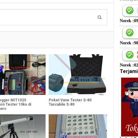
Norek :0
Norek :9
Norek :0
Terjami
egger MIT1025
Poket Vane Tester S-80
ion Tester 10kv di
Tascabile S-80
aru