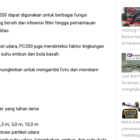
00 dapat digunakan untuk berbagai fungsi
g bersih dan efisiensi filter hingga pemantauan
itas.
Hubungi T
Baterai Me
di Pekalo
ikel udara, PC200 juga mendeteksi faktor lingkungan
n suhu embun dan bola basah.
 memungkinkan untuk mengambil foto dan merekam
Jual Alat 
Surabaya,
menghubun
ser yang tahan lama
Metal Det
2,5 m, 5,0 m, 10,0 m
pemesana
rasi partikel udara
marketing 
perti suhu udara, kelembaban, embun, dan suhu bola