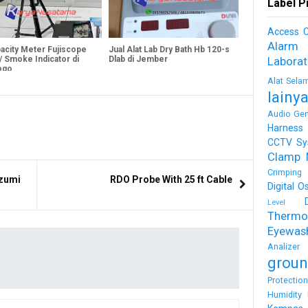
Label P
Access C
Alarm
pacity Meter Fujiscope
Jual Alat Lab Dry Bath Hb 120-s
/ Smoke Indicator di
Dlab di Jember
Labora
ogo
Alat Sela
lainy
Audio Gen
Harness
CCTV Sy
Clamp 
Crimping 
izumi
RDO Probe With 25 ft Cable
Digital O
Level
Thermo
Eyewas
Analizer
groun
Protectio
Humidity 