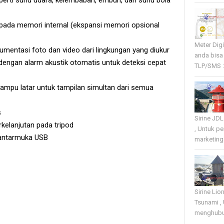
 pada memori internal (ekspansi memori opsional
Meter Dig
kumentasi foto dan video dari lingkungan yang diukur
anda bisa
dengan alarm akustik otomatis untuk deteksi cepat
TLP/SMS :
lampu latar untuk tampilan simultan dari semua
s
Sirine JD
kelanjutan pada tripod
, Untuk p
 antarmuka USB
marketing 
Sirine Li
Tsunami ,
menghubun