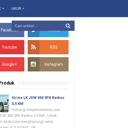
K
UKUR
Facebook
Twitter
Youtube
RSS
Google+
Instagram
 Produk
Sirine LK JDW 400 3PK Radius
3,5 KM
Hubungi Karyanusatama Jual
 JDW 400 3PK Radius 3,5 KM , Untuk
n anda bisa menghubungi sales
kami di TLP/SMS : 08...