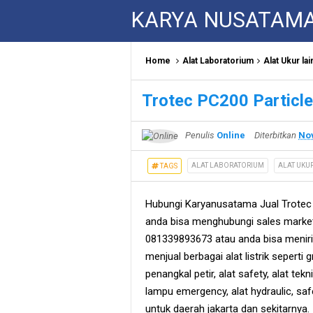
KARYA NUSATAM
Home
Alat Laboratorium
Alat Ukur lai
Trotec PC200 Particle
Penulis
Online
Diterbitkan
Nov
ALAT LABORATORIUM
ALAT UKU
TAGS
Hubungi Karyanusatama Jual Trotec 
anda bisa menghubungi sales marke
081339893673 atau anda bisa meniri
menjual berbagai alat listrik seperti 
penangkal petir, alat safety, alat teknik
lampu emergency, alat hydraulic, sa
untuk daerah jakarta dan sekitarnya.