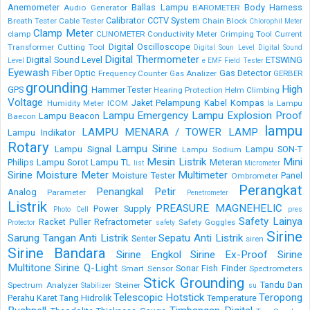
Anemometer
Ballas Lampu
Body Harness
Audio Generator
BAROMETER
Calibrator
CCTV System
Breath Tester
Cable Tester
Chain Block
Chlorophil Meter
Clamp Meter
clamp
CLINOMETER
Conductivity Meter
Crimping Tool
Current
Digital Oscilloscope
Transformer
Cutting Tool
Digital Soun Level
Digital Sound
Digital Thermometer
Digital Sound Level
ETSWING
Level
e
EMF Field Tester
Eyewash
Fiber Optic
Gas Detector
Frequency Counter
Gas Analizer
GERBER
grounding
High
GPS
Hammer Tester
Hearing Protection
Helm Climbing
Voltage
Jaket Pelampung
Kabel
Kompas
Humidity Meter
ICOM
Lampu
la
Lampu Emergency
Lampu Explosion Proof
Lampu Beacon
Baecon
lampu
LAMPU MENARA / TOWER LAMP
Lampu Indikator
Rotary
Lampu Sirine
Lampu Signal
Lampu SON-T
Lampu Sodium
Mesin Listrik
Mini
Philips
Lampu Sorot
Lampu TL
Meteran
list
Micrometer
Sirine
Moisture Meter
Multimeter
Moisture Tester
Panel
Ombrometer
Perangkat
Penangkal Petir
Analog
Parameter
Penetrometer
Listrik
PREASURE MAGNEHELIC
Power Supply
Photo Cell
pres
Safety Lainya
Racket Puller
Refractometer
Safety Goggles
Protector
safety
Sirine
Sarung Tangan Anti Listrik
Sepatu Anti Listrik
Senter
siren
Sirine Bandara
Sirine Engkol
Sirine Ex-Proof
Sirine
Multitone
Sirine Q-Light
Sonar Fish Finder
Smart Sensor
Spectrometers
Stick Grounding
Tandu Dan
Spectrum Analyzer
Steiner
Stabilizer
su
Telescopic Hotstick
Teropong
Perahu Karet
Tang Hidrolik
Temperature