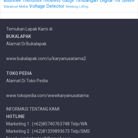
Bushnell
Timbangan Digital
Theodolite
Thickness Gauge
Toa Speaker
Voltage Detector
Vibration Meter
Webbing Lifting
Temukan Lapak Kami di :
BUKALAPAK
Alamat Di Bukalapak
www.bukalapak.com/u/karyanusatama2
TOKO PEDIA
Alamat Di Toko Pedia
www.tokopedia.com/wwwkaryanusatama
INFORMASI TENTANG KAMI
HOTLINE
Marketing 1 : (+62)85740763748 Telp/WA
Marketing 2 : (+62)81339893673 Telp/SMS