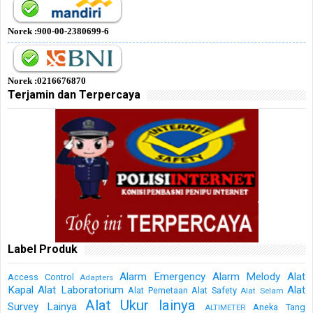
Norek :900-00-2380699-6
Norek :0216676870
Terjamin dan Terpercaya
Label Produk
Alarm Emergency
Alarm Melody
Alat
Access Control
Adapters
Kapal
Alat Laboratorium
Alat
Alat Pemetaan
Alat Safety
Alat Selam
Alat Ukur lainya
Survey Lainya
Aneka Tang
ALTIMETER