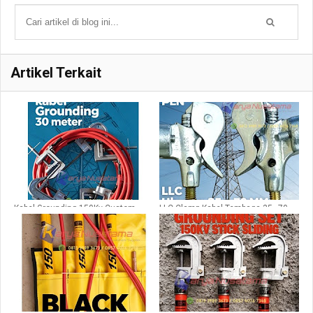
Artikel Terkait
Kabel Grounding 150Kv Custom
LLC Clamp Kabel Tembaga 35–70
30M untuk PLN
MM