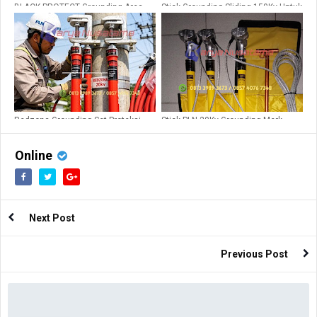
BLACK PROTECT Grounding Area
Stick Grounding Sliding 150Kv Untuk
Industri dan PLN
Gardu induk
Redzona Grounding Set Proteksi
Stick PLN 20Kv Grounding Merk
Tegangan 20Kv
Break Out
Online
Next Post
Previous Post