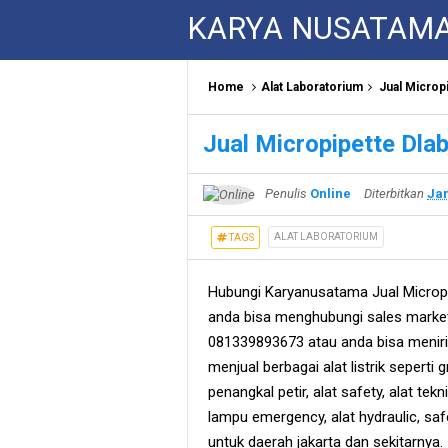
KARYA NUSATAM
Home
Alat Laboratorium
Jual Micropi
Jual Micropipette Dlab
Penulis
Online
Diterbitkan
Jan
ALAT LABORATORIUM
TAGS
Hubungi Karyanusatama Jual Micropi
anda bisa menghubungi sales marke
081339893673 atau anda bisa meniri
menjual berbagai alat listrik seperti 
penangkal petir, alat safety, alat teknik
lampu emergency, alat hydraulic, sa
untuk daerah jakarta dan sekitarnya.