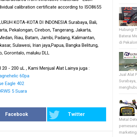
ividual calibration certificate according to ISO8655
RUH KOTA-KOTA DI INDONESIA Surabaya, Bali,
rta, Pekalongan, Cirebon, Tangerang, Jakarta,
Hubungi T
Baterai Me
edan, Riau, Batam, Jambi, Padang, Kalimantan,
di Pekalo
sar, Sulawesi, Irian jaya,Papua, Bangka Belitung,
tb, Gorontalo, maluku DLL
l 20 - 200 uL , Kami Menjual Alat Lainya juga :
Jual Alat 
Magnehelic 60pa
Surabaya,
ue Eagle 402
menghubun
LDRWS 5 Suara
Facebook
Twitter
Metal Det
pemesana
marketing 