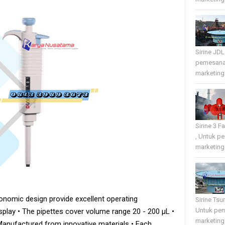
Sirine JD
pemesana
marketing 
Sirine 3 
, Untuk p
marketing 
rgonomic design provide excellent operating
Sirine Tsu
Untuk pe
splay • The pipettes cover volume range 20 - 200 μL •
marketing 
Manufactured from innovative materials • Each