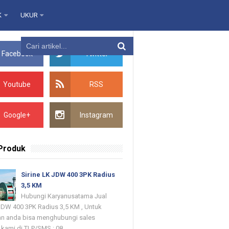
K
UKUR
Facebook
Twitter
Youtube
RSS
Google+
Instagram
 Produk
Sirine LK JDW 400 3PK Radius
3,5 KM
Hubungi Karyanusatama Jual
 JDW 400 3PK Radius 3,5 KM , Untuk
n anda bisa menghubungi sales
kami di TLP/SMS : 08...