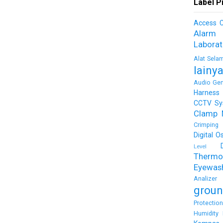
Label P
Access C
Alarm
Labora
Alat Sela
lainy
Audio Gen
Harness
CCTV Sy
Clamp 
Crimping 
Digital O
Level
Thermo
Eyewas
Analizer
groun
Protectio
Humidity 