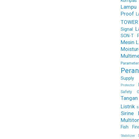
Kompas
Lampu
Proof
L
TOWER
L
Signal
SON-T Ph
Mesin Li
Moist
Multime
Parameter
Peran
Supply
Protector
Safety G
Tangan 
Listrik
s
Sirine 
Multito
Fish Fin
Stabilizer