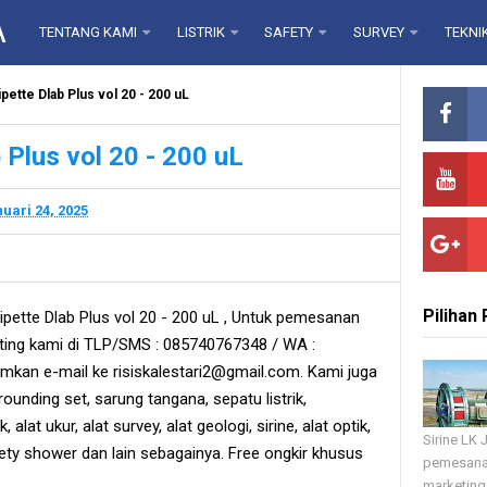
A
TENTANG KAMI
LISTRIK
SAFETY
SURVEY
TEKNI
pette Dlab Plus vol 20 - 200 uL
 Plus vol 20 - 200 uL
uari 24, 2025
Pilihan
pette Dlab Plus vol 20 - 200 uL , Untuk pemesanan
ting kami di TLP/SMS : 085740767348 / WA :
mkan e-mail ke risiskalestari2@gmail.com. Kami juga
grounding set, sarung tangana, sepatu listrik,
, alat ukur, alat survey, alat geologi, sirine, alat optik,
Sirine LK
fety shower dan lain sebagainya. Free ongkir khusus
pemesana
marketing 