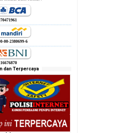
970471961
00-00-2380699-6
216676870
n dan Terpercaya