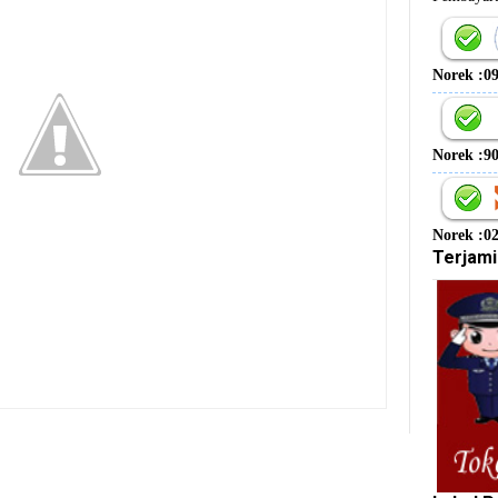
Norek :0
Norek :9
Norek :0
Terjami