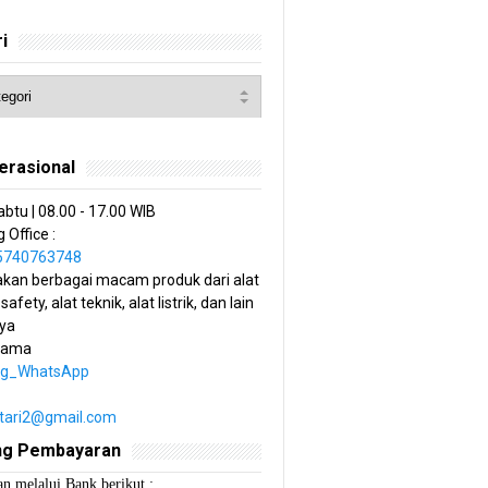
i
erasional
abtu | 08.00 - 17.00 WIB
 Office :
85740763748
kan berbagai macam produk dari alat
 safety, alat teknik, alat listrik, dan lain
ya
tama
ng_WhatsApp
estari2@gmail.com
ng Pembayaran
n melalui Bank berikut :