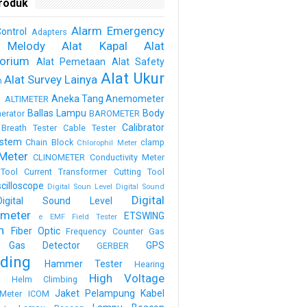
roduk
Alarm Emergency
ontrol
Adapters
 Melody
Alat Kapal
Alat
torium
Alat Pemetaan
Alat Safety
Alat Ukur
Alat Survey Lainya
m
a
Aneka Tang
Anemometer
ALTIMETER
Ballas Lampu
Body
erator
BAROMETER
Calibrator
Breath Tester
Cable Tester
stem
Chain Block
clamp
Chlorophil Meter
Meter
CLINOMETER
Conductivity Meter
Tool
Current Transformer
Cutting Tool
scilloscope
Digital Soun Level
Digital Sound
Digital
Digital Sound Level
meter
ETSWING
e
EMF Field Tester
h
Fiber Optic
Frequency Counter
Gas
Gas Detector
GPS
GERBER
ding
Hammer Tester
Hearing
High Voltage
n
Helm Climbing
Jaket Pelampung
Kabel
Meter
ICOM