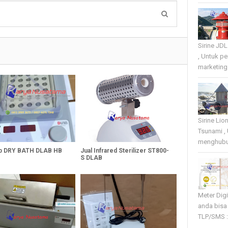
Sirine JD
, Untuk p
marketing 
Sirine Li
Tsunami ,
menghubun
ab DRY BATH DLAB HB
Jual Infrared Sterilizer ST800-
S DLAB
Meter Dig
anda bisa
TLP/SMS :