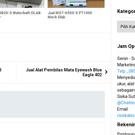
Kategor
WB20-S Waterbath DLAB
Jual MS7-H550-S PT1000
r
Merk Dlab
Jam Op
Senin - S
Marketing
3
Jual Alat Pembilas Mata Eyewash Blue
Telp:_0
Eagle 402
Menyedia
ukur, alat
sebagain
Siska Su
@Chatti
Email :
risiskal
Rekeni
Pembayara