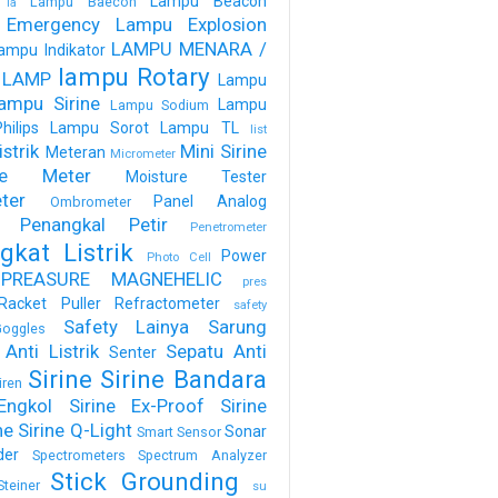
Lampu Beacon
Lampu Baecon
la
 Emergency
Lampu Explosion
LAMPU MENARA /
ampu Indikator
lampu Rotary
 LAMP
Lampu
ampu Sirine
Lampu
Lampu Sodium
ilips
Lampu Sorot
Lampu TL
list
strik
Mini Sirine
Meteran
Micrometer
ure Meter
Moisture Tester
ter
Panel Analog
Ombrometer
Penangkal Petir
Penetrometer
gkat Listrik
Power
Photo Cell
PREASURE MAGNEHELIC
pres
Racket Puller
Refractometer
safety
Safety Lainya
Sarung
oggles
Anti Listrik
Sepatu Anti
Senter
Sirine
Sirine Bandara
iren
Engkol
Sirine Ex-Proof
Sirine
ne
Sirine Q-Light
Sonar
Smart Sensor
der
Spectrometers
Spectrum Analyzer
Stick Grounding
Steiner
su