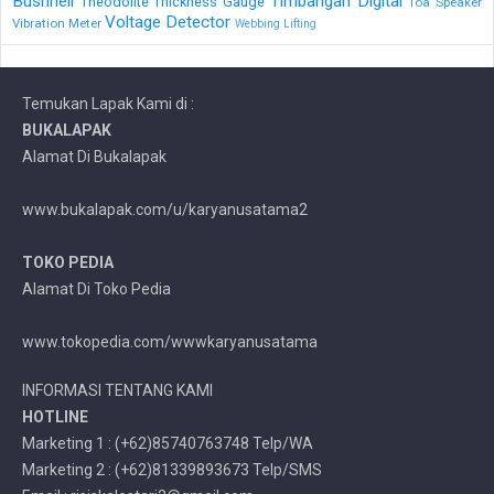
Bushnell
Timbangan Digital
Theodolite
Thickness Gauge
Toa Speaker
Voltage Detector
Vibration Meter
Webbing Lifting
Temukan Lapak Kami di :
BUKALAPAK
Alamat Di Bukalapak
www.bukalapak.com/u/karyanusatama2
TOKO PEDIA
Alamat Di Toko Pedia
www.tokopedia.com/wwwkaryanusatama
INFORMASI TENTANG KAMI
HOTLINE
Marketing 1 : (+62)85740763748 Telp/WA
Marketing 2 : (+62)81339893673 Telp/SMS