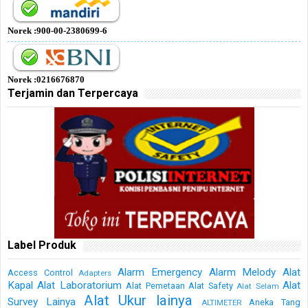
Norek :900-00-2380699-6
Norek :0216676870
Terjamin dan Terpercaya
Label Produk
Alarm Emergency
Alarm Melody
Alat
Access Control
Adapters
Kapal
Alat Laboratorium
Alat
Alat Pemetaan
Alat Safety
Alat Selam
Alat Ukur lainya
Survey Lainya
Aneka Tang
ALTIMETER