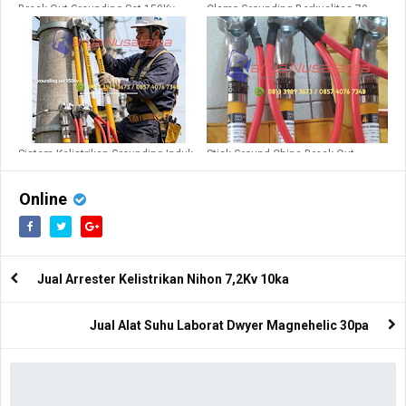
Break Out Grounding Set 150Kv
Clamp Grounding Berkualitas 70 –
Kabel 50mm
150 MM
Sistem Kelistrikan Grounding Induk
Stick Ground China Break Out
150Kv
150Kv
Online
Jual Arrester Kelistrikan Nihon 7,2Kv 10ka
Jual Alat Suhu Laborat Dwyer Magnehelic 30pa