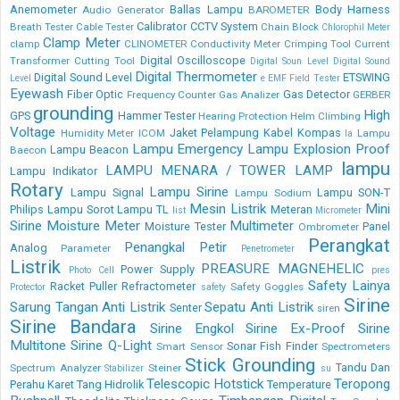
Anemometer
Ballas Lampu
Body Harness
Audio Generator
BAROMETER
Calibrator
CCTV System
Breath Tester
Cable Tester
Chain Block
Chlorophil Meter
Clamp Meter
clamp
CLINOMETER
Conductivity Meter
Crimping Tool
Current
Digital Oscilloscope
Transformer
Cutting Tool
Digital Soun Level
Digital Sound
Digital Thermometer
Digital Sound Level
ETSWING
Level
e
EMF Field Tester
Eyewash
Fiber Optic
Gas Detector
Frequency Counter
Gas Analizer
GERBER
grounding
High
GPS
Hammer Tester
Hearing Protection
Helm Climbing
Voltage
Jaket Pelampung
Kabel
Kompas
Humidity Meter
ICOM
Lampu
la
Lampu Emergency
Lampu Explosion Proof
Lampu Beacon
Baecon
lampu
LAMPU MENARA / TOWER LAMP
Lampu Indikator
Rotary
Lampu Sirine
Lampu Signal
Lampu SON-T
Lampu Sodium
Mesin Listrik
Mini
Philips
Lampu Sorot
Lampu TL
Meteran
list
Micrometer
Sirine
Moisture Meter
Multimeter
Moisture Tester
Panel
Ombrometer
Perangkat
Penangkal Petir
Analog
Parameter
Penetrometer
Listrik
PREASURE MAGNEHELIC
Power Supply
Photo Cell
pres
Safety Lainya
Racket Puller
Refractometer
Safety Goggles
Protector
safety
Sirine
Sarung Tangan Anti Listrik
Sepatu Anti Listrik
Senter
siren
Sirine Bandara
Sirine Engkol
Sirine Ex-Proof
Sirine
Multitone
Sirine Q-Light
Sonar Fish Finder
Smart Sensor
Spectrometers
Stick Grounding
Tandu Dan
Spectrum Analyzer
Steiner
Stabilizer
su
Telescopic Hotstick
Teropong
Perahu Karet
Tang Hidrolik
Temperature