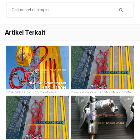
Artikel Terkait
NEWPATH HBS-150 Gardu Induk
Grounding Stick 150kv China 350kV
Lengkap COO
LLC 6,5cm