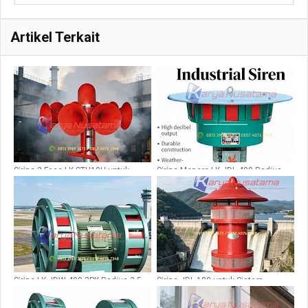
Artikel Terkait
Sirine 3 Fase LK STH10H untuk
Sirine Menara LK JDL 400 Radius
Evakuasi Kebakaran
2,5km 380v
Sirine LK JDW 400 3PK Radius 3,5
Sirine JDL 188 untuk Sistem
KM
Peringatan Bendungan