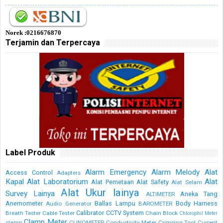
Norek :0216676870
Terjamin dan Terpercaya
Label Produk
Alarm Emergency
Alarm Melody
Alat
Access Control
Adapters
Kapal
Alat Laboratorium
Alat
Alat Pemetaan
Alat Safety
Alat Selam
Alat Ukur lainya
Survey Lainya
Aneka Tang
ALTIMETER
Anemometer
Ballas Lampu
Body Harness
Audio Generator
BAROMETER
Calibrator
CCTV System
Breath Tester
Cable Tester
Chain Block
Chlorophil Meter
Clamp Meter
clamp
CLINOMETER
Conductivity Meter
Crimping Tool
Current