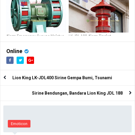
Alarm Emergency Gunung Meletus
LK JDL 188 Alarm Tingkat
JDW 400
Keamanan Gedung Hotel
Online
Lion King LK-JDL400 Sirine Gempa Bumi, Tsunami
Sirine Bendungan, Bandara Lion King JDL 188
Emoticon