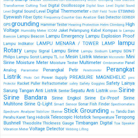
Digital Oscilloscope
Transformer
Cutting Tool
Digital Soun Level
Digital Sound
Digital Thermometer
Digital Sound Level
ETSWING
Level
e
EMF Field Tester
Eyewash
Fiber Optic
Gas Detector
Frequency Counter
Gas Analizer
GERBER
grounding
High
GPS
Hammer Tester
Hearing Protection
Helm Climbing
Voltage
Jaket Pelampung
Kabel
Kompas
Humidity Meter
ICOM
Lampu
la
Lampu Emergency
Lampu Explosion Proof
Lampu Beacon
Baecon
lampu
LAMPU MENARA / TOWER LAMP
Lampu Indikator
Rotary
Lampu Sirine
Lampu Signal
Lampu SON-T
Lampu Sodium
Mesin Listrik
Mini
Philips
Lampu Sorot
Lampu TL
Meteran
list
Micrometer
Sirine
Moisture Meter
Multimeter
Moisture Tester
Panel
Ombrometer
Perangkat
Penangkal Petir
Analog
Parameter
Penetrometer
Listrik
PREASURE MAGNEHELIC
Power Supply
Photo Cell
pres
Safety Lainya
Racket Puller
Refractometer
Safety Goggles
Protector
safety
Sirine
Sarung Tangan Anti Listrik
Sepatu Anti Listrik
Senter
siren
Sirine Bandara
Sirine Engkol
Sirine Ex-Proof
Sirine
Multitone
Sirine Q-Light
Sonar Fish Finder
Smart Sensor
Spectrometers
Stick Grounding
Tandu Dan
Spectrum Analyzer
Steiner
Stabilizer
su
Telescopic Hotstick
Teropong
Perahu Karet
Tang Hidrolik
Temperature
Bushnell
Timbangan Digital
Theodolite
Thickness Gauge
Toa Speaker
Voltage Detector
Vibration Meter
Webbing Lifting