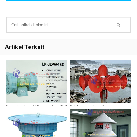
Artikel Terkait
Sirine Bandara 7.5Kw Lion King JDW
Cek Harga Terbaru Sirine
450
Emergency 4km STH10H