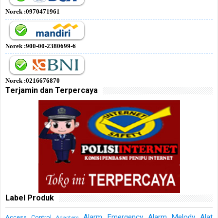
Norek :0970471961
Norek :900-00-2380699-6
Norek :0216676870
Terjamin dan Terpercaya
Label Produk
Alarm Emergency
Alarm Melody
Alat
Access Control
Adapters