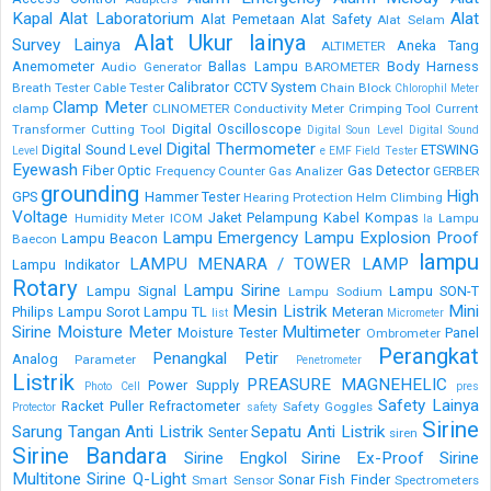
Kapal
Alat Laboratorium
Alat
Alat Pemetaan
Alat Safety
Alat Selam
Alat Ukur lainya
Survey Lainya
Aneka Tang
ALTIMETER
Anemometer
Ballas Lampu
Body Harness
Audio Generator
BAROMETER
Calibrator
CCTV System
Breath Tester
Cable Tester
Chain Block
Chlorophil Meter
Clamp Meter
clamp
CLINOMETER
Conductivity Meter
Crimping Tool
Current
Digital Oscilloscope
Transformer
Cutting Tool
Digital Soun Level
Digital Sound
Digital Thermometer
Digital Sound Level
ETSWING
Level
e
EMF Field Tester
Eyewash
Fiber Optic
Gas Detector
Frequency Counter
Gas Analizer
GERBER
grounding
High
GPS
Hammer Tester
Hearing Protection
Helm Climbing
Voltage
Jaket Pelampung
Kabel
Kompas
Humidity Meter
ICOM
Lampu
la
Lampu Emergency
Lampu Explosion Proof
Lampu Beacon
Baecon
lampu
LAMPU MENARA / TOWER LAMP
Lampu Indikator
Rotary
Lampu Sirine
Lampu Signal
Lampu SON-T
Lampu Sodium
Mesin Listrik
Mini
Philips
Lampu Sorot
Lampu TL
Meteran
list
Micrometer
Sirine
Moisture Meter
Multimeter
Moisture Tester
Panel
Ombrometer
Perangkat
Penangkal Petir
Analog
Parameter
Penetrometer
Listrik
PREASURE MAGNEHELIC
Power Supply
Photo Cell
pres
Safety Lainya
Racket Puller
Refractometer
Safety Goggles
Protector
safety
Sirine
Sarung Tangan Anti Listrik
Sepatu Anti Listrik
Senter
siren
Sirine Bandara
Sirine Engkol
Sirine Ex-Proof
Sirine
Multitone
Sirine Q-Light
Sonar Fish Finder
Smart Sensor
Spectrometers