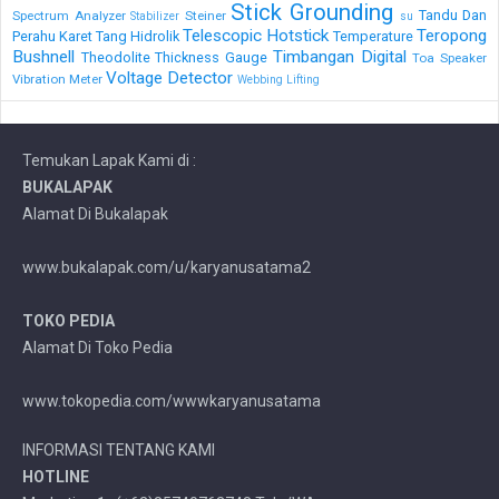
Stick Grounding
Tandu Dan
Spectrum Analyzer
Steiner
Stabilizer
su
Telescopic Hotstick
Teropong
Perahu Karet
Tang Hidrolik
Temperature
Bushnell
Timbangan Digital
Theodolite
Thickness Gauge
Toa Speaker
Voltage Detector
Vibration Meter
Webbing Lifting
Temukan Lapak Kami di :
BUKALAPAK
Alamat Di Bukalapak
www.bukalapak.com/u/karyanusatama2
TOKO PEDIA
Alamat Di Toko Pedia
www.tokopedia.com/wwwkaryanusatama
INFORMASI TENTANG KAMI
HOTLINE