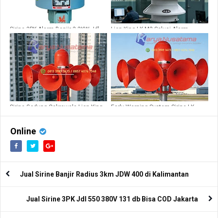
Sirine 3PK Alarm Banjir 2.2KW Jdl
Lion King LK-M2 Solusi Alarm
400
Keamanan Lapas
Sirine Gedung Cakrawala Lion King
Early Warning System Sirine LK
LK STH10H
STH10H 7Pk
Online
Jual Sirine Banjir Radius 3km JDW 400 di Kalimantan
Jual Sirine 3PK Jdl 550 380V 131 db Bisa COD Jakarta