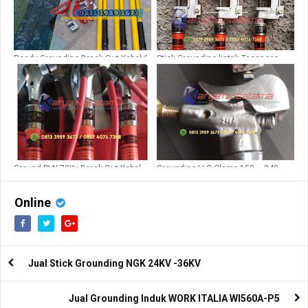
Ready Grounding Break Out Kabel 6
Stick Grounding listrik Tegangan
meter
Tinggi 150Kv
Ground PLN 70Kv Break Out Kabel
Grounding LLC Clamp 150 – 240
AF25SQM
MM
Online
Jual Stick Grounding NGK 24KV -36KV
Jual Grounding Induk WORK ITALIA WI560A-P5