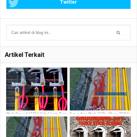
Twitter
Artikel Terkait
Stick Ground 150kV Kabel 6mtr Type
Grounding Stick 150kv China 350kV
NYAF50sqm
LLC 6,5cm