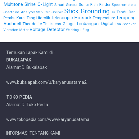
Multitone
Sirine Q-Light
Sonar Fish Finder
Smart Sensor
Spectrometers
Stick Grounding
Tandu Dan
Spectrum Analyzer
Steiner
Stabilizer
su
Telescopic Hotstick
Teropong
Perahu Karet
Tang Hidrolik
Temperature
Bushnell
Timbangan Digital
Theodolite
Thickness Gauge
Toa Speaker
Voltage Detector
Vibration Meter
Webbing Lifting
Temukan Lapak Kami di :
BUKALAPAK
Alamat Di Bukalapak
www.bukalapak.com/u/karyanusatama2
TOKO PEDIA
Alamat Di Toko Pedia
www.tokopedia.com/wwwkaryanusatama
INFORMASI TENTANG KAMI