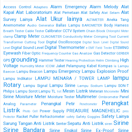
Alarm Emergency
Alarm Melody
Alat
Access Control
Adapters
Kapal
Alat Laboratorium
Alat
Alat Pemetaan
Alat Safety
Alat Selam
Alat Ukur lainya
Survey Lainya
Aneka Tang
ALTIMETER
Anemometer
Ballas Lampu
Body Harness
Audio Generator
BAROMETER
Calibrator
CCTV System
Breath Tester
Cable Tester
Chain Block
Chlorophil Meter
Clamp Meter
clamp
CLINOMETER
Conductivity Meter
Crimping Tool
Current
Digital Oscilloscope
Transformer
Cutting Tool
Digital Soun Level
Digital Sound
Digital Thermometer
Digital Sound Level
ETSWING
Level
e
EMF Field Tester
Eyewash
Fiber Optic
Gas Detector
Frequency Counter
Gas Analizer
GERBER
grounding
High
GPS
Hammer Tester
Hearing Protection
Helm Climbing
Voltage
Jaket Pelampung
Kabel
Kompas
Humidity Meter
ICOM
Lampu
la
Lampu Emergency
Lampu Explosion Proof
Lampu Beacon
Baecon
lampu
LAMPU MENARA / TOWER LAMP
Lampu Indikator
Rotary
Lampu Sirine
Lampu Signal
Lampu SON-T
Lampu Sodium
Mesin Listrik
Mini
Philips
Lampu Sorot
Lampu TL
Meteran
list
Micrometer
Sirine
Moisture Meter
Multimeter
Moisture Tester
Panel
Ombrometer
Perangkat
Penangkal Petir
Analog
Parameter
Penetrometer
Listrik
PREASURE MAGNEHELIC
Power Supply
Photo Cell
pres
Safety Lainya
Racket Puller
Refractometer
Safety Goggles
Protector
safety
Sirine
Sarung Tangan Anti Listrik
Sepatu Anti Listrik
Senter
siren
Sirine Bandara
Sirine Engkol
Sirine Ex-Proof
Sirine