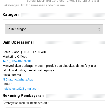
Baterai Mesin Bor Cordless 12 Volt 1 Baterai J12-S di
Pekalongan Untuk pemesanan anda bisa me...
Kategori
Jam Operasional
Senin - Sabtu | 08.00 - 17.00 WIB
Marketing Office :
Telp:_085740763748
Menyediakan berbagai macam produk dari alat ukur, alat safety, alat
teknik, alat listrik, dan lain sebagainya
Siska Sutama
@Chatting_WhatsApp
Email :
risiskalestari2@gmail.com
Rekening Pembayaran
Pembayaran melalui Bank berikut :