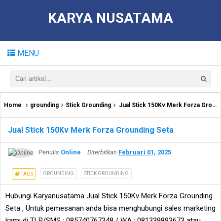
KARYA NUSATAMA
MENU
Home
grounding
Stick Grounding
Jual Stick 150Kv Merk Forza Grounding Seta
Jual Stick 150Kv Merk Forza Grounding Seta
Penulis
Online
Diterbitkan
Februari 01, 2025
GROUNDING
STICK GROUNDING
TAGS
Hubungi Karyanusatama Jual Stick 150Kv Merk Forza Grounding
Seta , Untuk pemesanan anda bisa menghubungi sales marketing
kami di TLP/SMS : 085740767348 / WA : 081339893673 atau