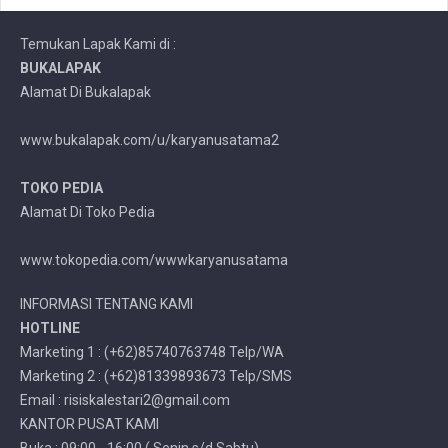
Temukan Lapak Kami di :
BUKALAPAK
Alamat Di Bukalapak
www.bukalapak.com/u/karyanusatama2
TOKO PEDIA
Alamat Di Toko Pedia
www.tokopedia.com/wwwkaryanusatama
INFORMASI TENTANG KAMI
HOTLINE
Marketing 1 : (+62)85740763748 Telp/WA
Marketing 2 : (+62)81339893673 Telp/SMS
Email : risiskalestari2@gmail.com
KANTOR PUSAT KAMI
Buka : 09:00 - 16:00 ( Senin s/d Sabtu)