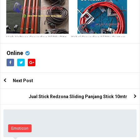
High Voltage Grounding 150Kv Ritz
Kabel Grounding 150Kv Custom
CAR
30M untuk PLN
Online
Next Post
Jual Stick Redzona Sliding Panjang Stick 10mtr
Emoticon