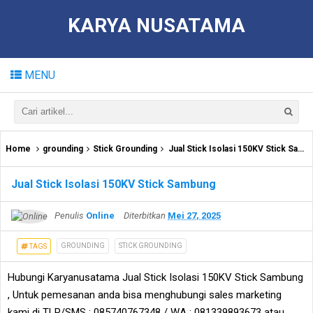
KARYA NUSATAMA
MENU
Home
grounding
Stick Grounding
Jual Stick Isolasi 150KV Stick Sambung
Jual Stick Isolasi 150KV Stick Sambung
Penulis
Online
Diterbitkan
Mei 27, 2025
GROUNDING
STICK GROUNDING
TAGS
Hubungi Karyanusatama Jual Stick Isolasi 150KV Stick Sambung
, Untuk pemesanan anda bisa menghubungi sales marketing
kami di TLP/SMS : 085740767348 / WA : 081339893673 atau