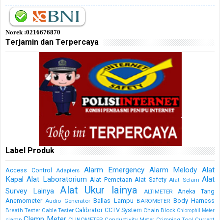
Norek :0216676870
Terjamin dan Terpercaya
Label Produk
Alarm Emergency
Alarm Melody
Alat
Access Control
Adapters
Kapal
Alat Laboratorium
Alat
Alat Pemetaan
Alat Safety
Alat Selam
Alat Ukur lainya
Survey Lainya
Aneka Tang
ALTIMETER
Anemometer
Ballas Lampu
Body Harness
Audio Generator
BAROMETER
Calibrator
CCTV System
Breath Tester
Cable Tester
Chain Block
Chlorophil Meter
Clamp Meter
clamp
CLINOMETER
Conductivity Meter
Crimping Tool
Current