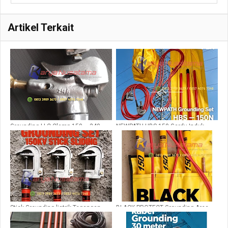
Artikel Terkait
Grounding LLC Clamp 150 – 240
NEWPATH HBS-150 Gardu Induk
MM
Lengkap COO
Stick Grounding listrik Tegangan
BLACK PROTECT Grounding Area
Tinggi 150Kv
Industri dan PLN