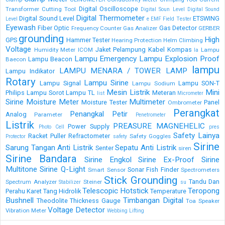
Digital Oscilloscope
Transformer
Cutting Tool
Digital Soun Level
Digital Sound
Digital Thermometer
Digital Sound Level
ETSWING
Level
e
EMF Field Tester
Eyewash
Fiber Optic
Gas Detector
Frequency Counter
Gas Analizer
GERBER
grounding
High
GPS
Hammer Tester
Hearing Protection
Helm Climbing
Voltage
Jaket Pelampung
Kabel
Kompas
Humidity Meter
ICOM
Lampu
la
Lampu Emergency
Lampu Explosion Proof
Lampu Beacon
Baecon
lampu
LAMPU MENARA / TOWER LAMP
Lampu Indikator
Rotary
Lampu Sirine
Lampu Signal
Lampu SON-T
Lampu Sodium
Mesin Listrik
Mini
Philips
Lampu Sorot
Lampu TL
Meteran
list
Micrometer
Sirine
Moisture Meter
Multimeter
Moisture Tester
Panel
Ombrometer
Perangkat
Penangkal Petir
Analog
Parameter
Penetrometer
Listrik
PREASURE MAGNEHELIC
Power Supply
Photo Cell
pres
Safety Lainya
Racket Puller
Refractometer
Safety Goggles
Protector
safety
Sirine
Sarung Tangan Anti Listrik
Sepatu Anti Listrik
Senter
siren
Sirine Bandara
Sirine Engkol
Sirine Ex-Proof
Sirine
Multitone
Sirine Q-Light
Sonar Fish Finder
Smart Sensor
Spectrometers
Stick Grounding
Tandu Dan
Spectrum Analyzer
Steiner
Stabilizer
su
Telescopic Hotstick
Teropong
Perahu Karet
Tang Hidrolik
Temperature
Bushnell
Timbangan Digital
Theodolite
Thickness Gauge
Toa Speaker
Voltage Detector
Vibration Meter
Webbing Lifting