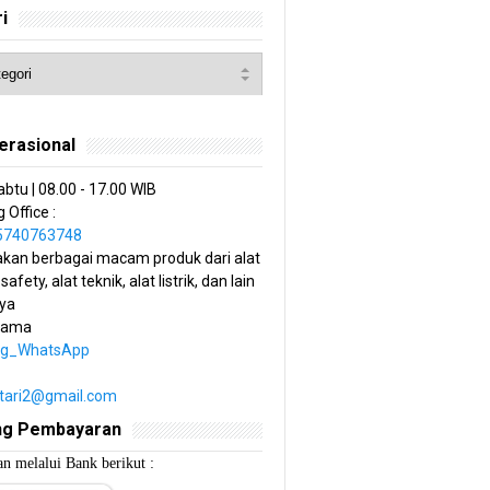
i
erasional
abtu | 08.00 - 17.00 WIB
 Office :
85740763748
kan berbagai macam produk dari alat
 safety, alat teknik, alat listrik, dan lain
ya
tama
ng_WhatsApp
estari2@gmail.com
ng Pembayaran
n melalui Bank berikut :