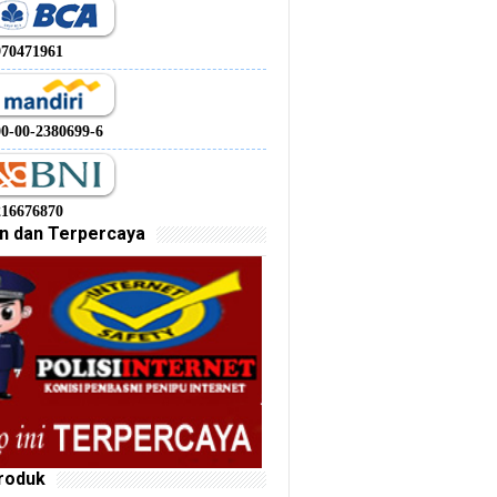
970471961
00-00-2380699-6
216676870
n dan Terpercaya
roduk