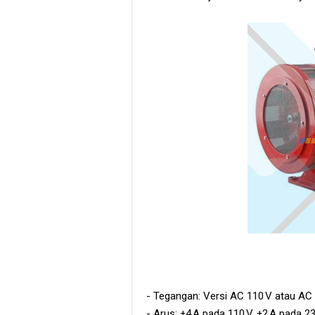
- Tegangan: Versi AC 110 V atau A
- Arus: ±4 A pada 110 V, ±2 A pada 2