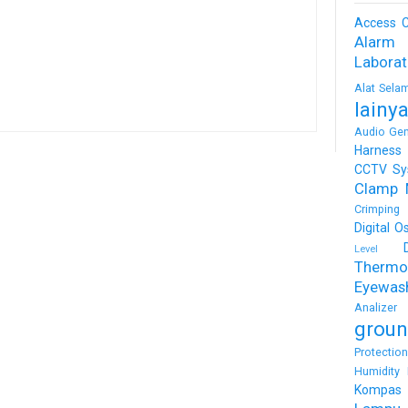
Access C
Alarm
Labora
Alat Sela
lainy
Audio Gen
Harness
CCTV Sy
Clamp 
Crimping 
Digital O
Level
Thermo
Eyewas
Analizer
groun
Protectio
Humidity 
Kompas