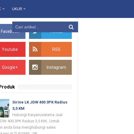
K
UKUR
Facebook
Twitter
Youtube
RSS
Google+
Instagram
 Produk
Sirine LK JDW 400 3PK Radius
3,5 KM
Hubungi Karyanusatama Jual
 JDW 400 3PK Radius 3,5 KM , Untuk
n anda bisa menghubungi sales
kami di TLP/SMS : 08...