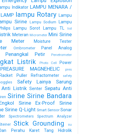
 Emergency
Lampu Explosion
LAMPU MENARA /
ampu Indikator
lampu Rotary
 LAMP
Lampu
ampu Sirine
Lampu
Lampu Sodium
ilips
Lampu Sorot
Lampu TL
list
strik
Mini Sirine
Meteran
Micrometer
ure Meter
Moisture Tester
ter
Panel Analog
Ombrometer
Penangkal Petir
Penetrometer
gkat Listrik
Power
Photo Cell
PREASURE MAGNEHELIC
pres
Racket Puller
Refractometer
safety
Safety Lainya
Sarung
oggles
Anti Listrik
Sepatu Anti
Senter
Sirine
Sirine Bandara
iren
Engkol
Sirine Ex-Proof
Sirine
ne
Sirine Q-Light
Sonar
Smart Sensor
der
Spectrometers
Spectrum Analyzer
Stick Grounding
Steiner
su
Dan Perahu Karet
Tang Hidrolik