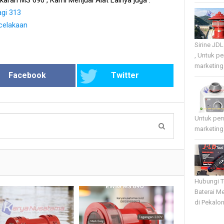
gi 313
celakaan
Sirine JD
, Untuk p
marketing 
Facebook
Twitter
Untuk pe
marketing
Hubungi T
Baterai Me
di Pekalo