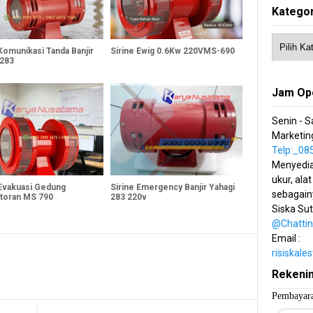
Kategor
Komunikasi Tanda Banjir
Sirine Ewig 0.6Kw 220VMS-690
 283
Jam Op
Senin - S
Marketing
Telp:_0
Menyedia
ukur, alat
 Evakuasi Gedung
Sirine Emergency Banjir Yahagi
sebagain
toran MS 790
283 220v
Siska Su
@Chatti
Email :
risiskal
Rekeni
Pembayara