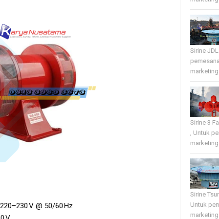
Sirine JD
pemesana
marketing 
Sirine 3 
, Untuk p
marketing 
Sirine Tsu
Untuk pe
C 220–230 V @ 50/60 Hz
marketing 
30 V