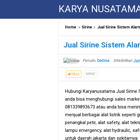
KARYA NUSATAM
Home
Sirine
Jual Sirine Sistem Ala
Jual Sirine Sistem A
Penulis
Online
Diterbitkan
Jun
SIRINE
TAGS
Hubungi Karyanusatama Jual Sirine
anda bisa menghubungi sales marke
081339893673 atau anda bisa meniri
menjual berbagai alat listrik seperti 
penangkal petir, alat safety, alat teknik
lampu emergency, alat hydraulic, sa
untuk daerah jakarta dan sekitarnya.