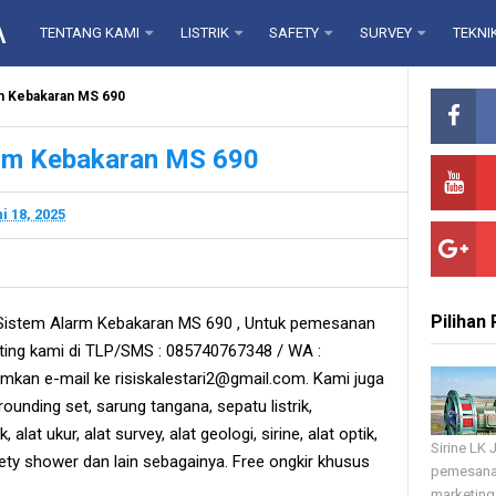
A
TENTANG KAMI
LISTRIK
SAFETY
SURVEY
TEKNI
rm Kebakaran MS 690
larm Kebakaran MS 690
i 18, 2025
Pilihan
 Sistem Alarm Kebakaran MS 690 , Untuk pemesanan
ting kami di TLP/SMS : 085740767348 / WA :
mkan e-mail ke risiskalestari2@gmail.com. Kami juga
grounding set, sarung tangana, sepatu listrik,
, alat ukur, alat survey, alat geologi, sirine, alat optik,
Sirine LK
fety shower dan lain sebagainya. Free ongkir khusus
pemesana
marketing 