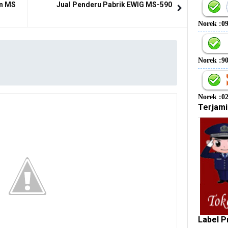
en MS
Jual Penderu Pabrik EWIG MS-590
Norek :0
Norek :9
Norek :0
Terjami
Label P