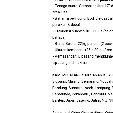
- Tenaga suara: Sampai sekitar 170 
area luas
- Bahan & pelindung: Bodi die‑cast a
percikan & debu)
- Frekuensi suara: 530–580 Hz (gelom
bahaya) .
- Berat: Sekitar 22 kg per unit (2 pcs/
- Ukuran kemasan: ±35 × 30 × 42 cm
- Pemasangan: Dipasang menggunaka
dipasang oleh teknisi
KAMI MELAYANI PEMESANAN KESELU
Sidoarjo, Malang, Semarang, Yogyaka
Bandung, Sumatra, Aceh, Lampung, M
Samarinda, Pekanbaru, Bengkulu, Maka
Banten, Jabar, Jaten g, Jatim, Ntt, N
Selain Jual Sirine Sistem Alarm Keba