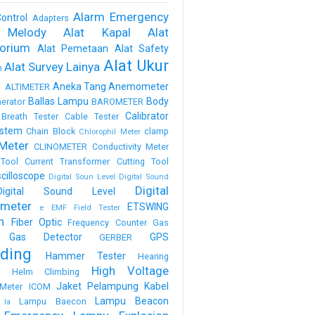
Alarm Emergency
ontrol
Adapters
 Melody
Alat Kapal
Alat
torium
Alat Pemetaan
Alat Safety
Alat Ukur
Alat Survey Lainya
m
a
Aneka Tang
Anemometer
ALTIMETER
Ballas Lampu
Body
erator
BAROMETER
Calibrator
Breath Tester
Cable Tester
stem
Chain Block
clamp
Chlorophil Meter
Meter
CLINOMETER
Conductivity Meter
Tool
Current Transformer
Cutting Tool
scilloscope
Digital Soun Level
Digital Sound
Digital
Digital Sound Level
meter
ETSWING
e
EMF Field Tester
h
Fiber Optic
Frequency Counter
Gas
Gas Detector
GPS
GERBER
ding
Hammer Tester
Hearing
High Voltage
n
Helm Climbing
Jaket Pelampung
Kabel
Meter
ICOM
Lampu Beacon
Lampu Baecon
la