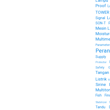
Lampu
Proof
L
TOWER
L
Signal
SON-T Ph
Mesin Li
Moist
Multime
Parameter
Peran
Supply
Protector
Safety G
Tangan 
Listrik
s
Sirine 
Multito
Fish Fin
Stabilizer
Tandu 