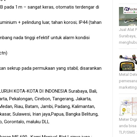
dB pada 1 m – sangat keras, otomatis terdengar di
luminium + pelindung luar, tahan korosi; IP44 (tahan
Jual Alat 
Surabaya,
bang nada tinggi efektif untuk alarm kondisi
menghubun
ctn)
n sekrup pada permukaan yang stabil; disarankan
Metal Det
pemesana
marketing 
RUH KOTA-KOTA DI INDONESIA Surabaya, Bali,
rta, Pekalongan, Cirebon, Tangerang, Jakarta,
edan, Riau, Batam, Jambi, Padang, Kalimantan,
sar, Sulawesi, Irian jaya,Papua, Bangka Belitung,
Meter Dig
tb, Gorontalo, maluku DLL
anda bisa
TLP/SMS :
karan MS 690 , Kami Menjual Alat Lainya juga :