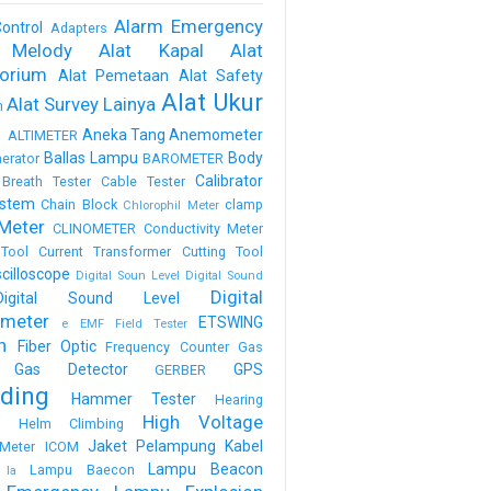
Alarm Emergency
ontrol
Adapters
 Melody
Alat Kapal
Alat
torium
Alat Pemetaan
Alat Safety
Alat Ukur
Alat Survey Lainya
m
a
Aneka Tang
Anemometer
ALTIMETER
Ballas Lampu
Body
erator
BAROMETER
Calibrator
Breath Tester
Cable Tester
stem
Chain Block
clamp
Chlorophil Meter
Meter
CLINOMETER
Conductivity Meter
Tool
Current Transformer
Cutting Tool
scilloscope
Digital Soun Level
Digital Sound
Digital
Digital Sound Level
meter
ETSWING
e
EMF Field Tester
h
Fiber Optic
Frequency Counter
Gas
Gas Detector
GPS
GERBER
ding
Hammer Tester
Hearing
High Voltage
n
Helm Climbing
Jaket Pelampung
Kabel
Meter
ICOM
Lampu Beacon
Lampu Baecon
la