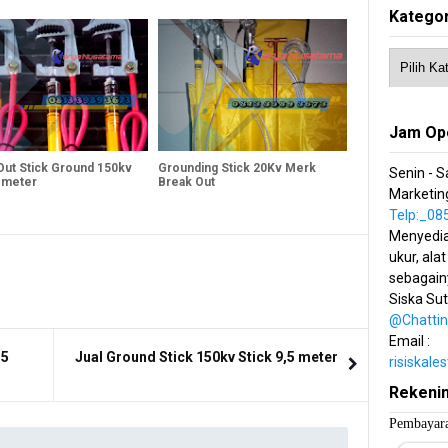
Kategor
Jam Op
Out Stick Ground 150kv
Grounding Stick 20Kv Merk
Senin - S
4 meter
Break Out
Marketing
Telp:_0
Menyedia
ukur, alat
sebagain
Siska Su
@Chatti
Email :
,5
Jual Ground Stick 150kv Stick 9,5 meter
risiskal
Rekeni
Pembayara