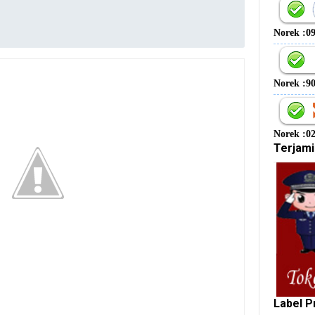
Norek :0
Norek :9
Norek :0
Terjami
Label P