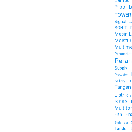
Lampu
Proof
L
TOWER
L
Signal
SON-T Ph
Mesin Li
Moist
Multime
Parameter
Peran
Supply
Protector
Safety G
Tangan 
Listrik
s
Sirine 
Multito
Fish Fin
Stabilizer
Tandu 