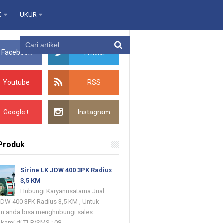
K
UKUR
Facebook
Twitter
Youtube
RSS
Google+
Instagram
 Produk
Sirine LK JDW 400 3PK Radius
3,5 KM
Hubungi Karyanusatama Jual
 JDW 400 3PK Radius 3,5 KM , Untuk
n anda bisa menghubungi sales
kami di TLP/SMS : 08...