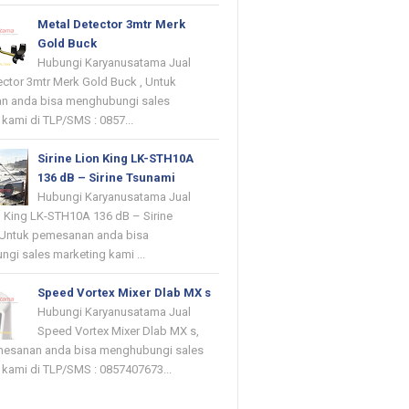
Metal Detector 3mtr Merk
Gold Buck
Hubungi Karyanusatama Jual
ector 3mtr Merk Gold Buck , Untuk
n anda bisa menghubungi sales
kami di TLP/SMS : 0857...
Sirine Lion King LK-STH10A
136 dB – Sirine Tsunami
Hubungi Karyanusatama Jual
on King LK-STH10A 136 dB – Sirine
 Untuk pemesanan anda bisa
gi sales marketing kami ...
Speed Vortex Mixer Dlab MX s
Hubungi Karyanusatama Jual
Speed Vortex Mixer Dlab MX s,
mesanan anda bisa menghubungi sales
 kami di TLP/SMS : 0857407673...