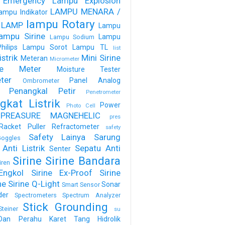
 Emergency
Lampu Explosion
LAMPU MENARA /
ampu Indikator
lampu Rotary
 LAMP
Lampu
ampu Sirine
Lampu
Lampu Sodium
ilips
Lampu Sorot
Lampu TL
list
strik
Mini Sirine
Meteran
Micrometer
ure Meter
Moisture Tester
ter
Panel Analog
Ombrometer
Penangkal Petir
Penetrometer
gkat Listrik
Power
Photo Cell
PREASURE MAGNEHELIC
pres
Racket Puller
Refractometer
safety
Safety Lainya
Sarung
oggles
Anti Listrik
Sepatu Anti
Senter
Sirine
Sirine Bandara
iren
Engkol
Sirine Ex-Proof
Sirine
ne
Sirine Q-Light
Sonar
Smart Sensor
der
Spectrometers
Spectrum Analyzer
Stick Grounding
Steiner
su
Dan Perahu Karet
Tang Hidrolik