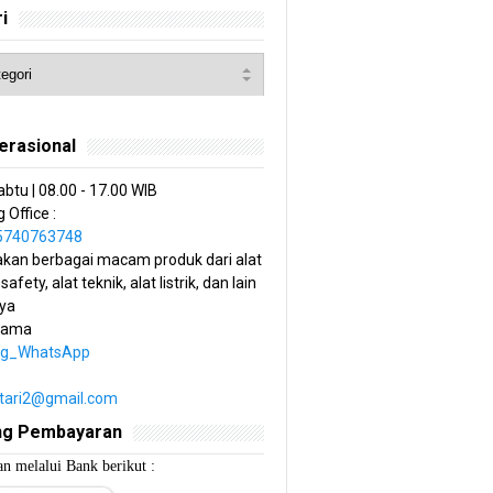
i
erasional
abtu | 08.00 - 17.00 WIB
 Office :
85740763748
kan berbagai macam produk dari alat
 safety, alat teknik, alat listrik, dan lain
ya
tama
ng_WhatsApp
estari2@gmail.com
ng Pembayaran
n melalui Bank berikut :