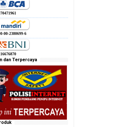
970471961
00-00-2380699-6
216676870
n dan Terpercaya
roduk