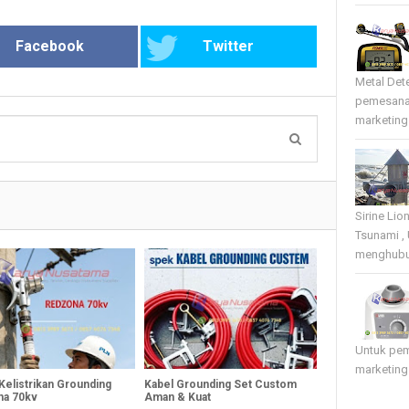
Facebook
Twitter
Metal Det
pemesana
marketing 
Sirine Li
Tsunami ,
menghubun
Untuk pe
marketing
Kelistrikan Grounding
Kabel Grounding Set Custom
a 70kv
Aman & Kuat