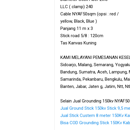
LLC ( clamp) 240
Cable NYAF50sqm (opsi : red /
yellow, Black, Blue )
Panjang 11 m x 3
Stick road 5/8 : 120cm
Tas Kanvas Kuning
KAMI MELAYANI PEMESANAN KESELU
Sidoarjo, Malang, Semarang, Yogyaka
Bandung, Sumatra, Aceh, Lampung, M
Samarinda, Pekanbaru, Bengkulu, Maka
Banten, Jabar, Jaten g, Jatim, Ntt, N
Selain Jual Grounding 150kv NYAF50s
Jual Ground Stick 150kv Stick 9,5 me
Jual Stick Custem 8 meter 150Kv 
Bisa COD Grounding Stick 150Kv K