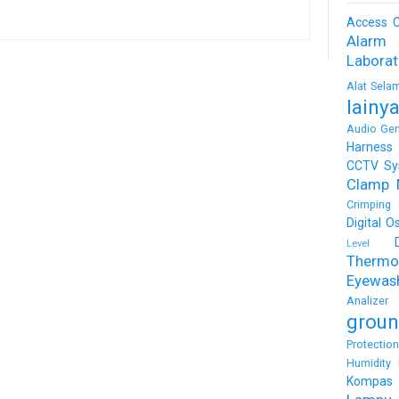
Access C
Alarm
Labora
Alat Sela
lainy
Audio Gen
Harness
CCTV Sy
Clamp 
Crimping 
Digital O
Level
Thermo
Eyewas
Analizer
groun
Protectio
Humidity 
Kompas