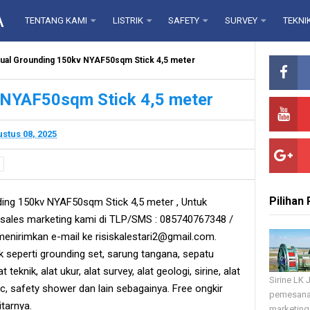
A
TENTANG KAMI
LISTRIK
SAFETY
SURVEY
TEKNI
ual Grounding 150kv NYAF50sqm Stick 4,5 meter
 NYAF50sqm Stick 4,5 meter
stus 08, 2025
Pilihan
ing 150kv NYAF50sqm Stick 4,5 meter , Untuk
ales marketing kami di TLP/SMS : 085740767348 /
enirimkan e-mail ke risiskalestari2@gmail.com.
ik seperti grounding set, sarung tangana, sepatu
at teknik, alat ukur, alat survey, alat geologi, sirine, alat
Sirine LK
ic, safety shower dan lain sebagainya. Free ongkir
pemesana
tarnya.
marketing 