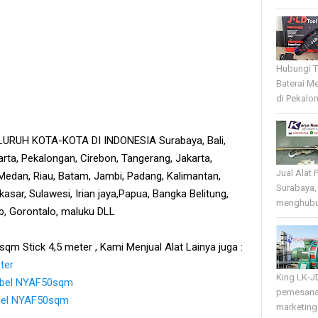
Hubungi T
Baterai Me
di Pekalo
RUH KOTA-KOTA DI INDONESIA Surabaya, Bali,
rta, Pekalongan, Cirebon, Tangerang, Jakarta,
Jual Alat 
edan, Riau, Batam, Jambi, Padang, Kalimantan,
Surabaya,
sar, Sulawesi, Irian jaya,Papua, Bangka Belitung,
menghubun
tb, Gorontalo, maluku DLL
qm Stick 4,5 meter , Kami Menjual Alat Lainya juga :
ter
King LK-J
Kabel NYAF50sqm
pemesana
abel NYAF50sqm
marketing 