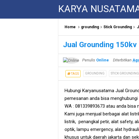
KARYA NUSATAM
Home
grounding
Stick Grounding
J
Jual Grounding 150kv
Penulis
Online
Diterbitkan
Agu
GROUNDING
STICK GROUNDING
TAGS
Hubungi Karyanusatama Jual Ground
pemesanan anda bisa menghubungi s
WA : 081339893673 atau anda bisa m
Kami juga menjual berbagai alat listr
listrik, penangkal petir, alat safety, al
optik, lampu emergency, alat hydraul
khusus untuk daerah jakarta dan seki