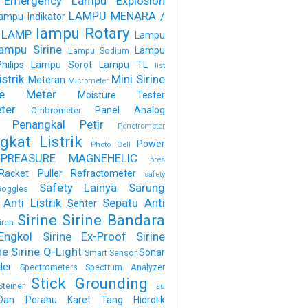
 Emergency
Lampu Explosion
LAMPU MENARA /
ampu Indikator
lampu Rotary
 LAMP
Lampu
ampu Sirine
Lampu
Lampu Sodium
ilips
Lampu Sorot
Lampu TL
list
strik
Mini Sirine
Meteran
Micrometer
ure Meter
Moisture Tester
ter
Panel Analog
Ombrometer
Penangkal Petir
Penetrometer
gkat Listrik
Power
Photo Cell
PREASURE MAGNEHELIC
pres
Racket Puller
Refractometer
safety
Safety Lainya
Sarung
oggles
Anti Listrik
Sepatu Anti
Senter
Sirine
Sirine Bandara
iren
Engkol
Sirine Ex-Proof
Sirine
ne
Sirine Q-Light
Sonar
Smart Sensor
der
Spectrometers
Spectrum Analyzer
Stick Grounding
Steiner
su
Dan Perahu Karet
Tang Hidrolik