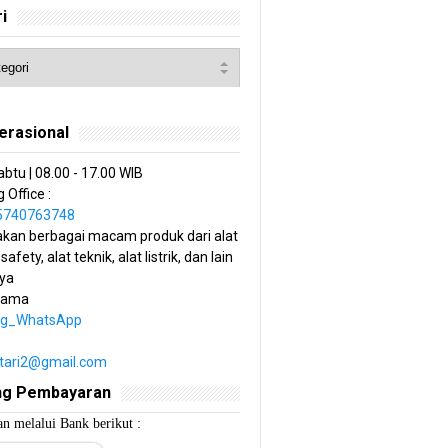
i
erasional
abtu | 08.00 - 17.00 WIB
 Office :
85740763748
kan berbagai macam produk dari alat
 safety, alat teknik, alat listrik, dan lain
ya
tama
ng_WhatsApp
estari2@gmail.com
ng Pembayaran
n melalui Bank berikut :