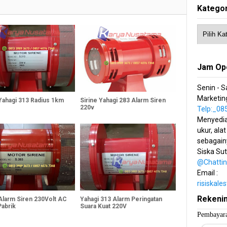
Kategor
Jam Op
Senin - S
Marketing
 Yahagi 313 Radius 1km
Sirine Yahagi 283 Alarm Siren
220v
Telp:_0
Menyedia
ukur, alat
sebagain
Siska Su
@Chatti
Email :
risiskal
Rekeni
 Alarm Siren 230Volt AC
Yahagi 313 Alarm Peringatan
Pabrik
Suara Kuat 220V
Pembayara