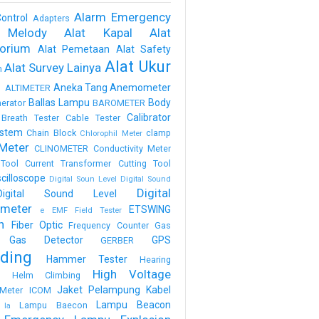
Alarm Emergency
ontrol
Adapters
 Melody
Alat Kapal
Alat
torium
Alat Pemetaan
Alat Safety
Alat Ukur
Alat Survey Lainya
m
a
Aneka Tang
Anemometer
ALTIMETER
Ballas Lampu
Body
erator
BAROMETER
Calibrator
Breath Tester
Cable Tester
stem
Chain Block
clamp
Chlorophil Meter
Meter
CLINOMETER
Conductivity Meter
Tool
Current Transformer
Cutting Tool
scilloscope
Digital Soun Level
Digital Sound
Digital
Digital Sound Level
meter
ETSWING
e
EMF Field Tester
h
Fiber Optic
Frequency Counter
Gas
Gas Detector
GPS
GERBER
ding
Hammer Tester
Hearing
High Voltage
n
Helm Climbing
Jaket Pelampung
Kabel
Meter
ICOM
Lampu Beacon
Lampu Baecon
la