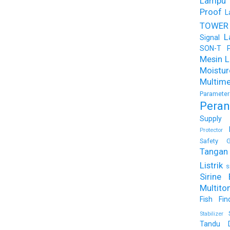
Lampu
Proof
L
TOWER
L
Signal
SON-T Ph
Mesin Li
Moist
Multime
Parameter
Peran
Supply
Protector
Safety G
Tangan 
Listrik
s
Sirine 
Multito
Fish Fin
Stabilizer
Tandu 