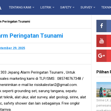
A
TENTANG KAMI
LISTRIK
SAFETY
SURVEY
TEKNI
m Peringatan Tsunami
arm Peringatan Tsunami
tember 29, 2025
Pilihan
303 Jepang Alarm Peringatan Tsunami , Untuk
ales marketing kami di TLP/SMS : 085740767348 /
enirimkan e-mail ke risiskalestari2@gmail.com.
ik seperti grounding set, sarung tangana, sepatu
at teknik, alat ukur, alat survey, alat geologi, sirine, alat
Sirine LK
ic, safety shower dan lain sebagainya. Free ongkir
pemesana
tarnya.
marketing 