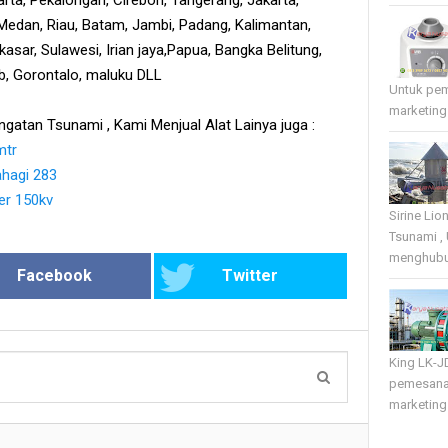
edan, Riau, Batam, Jambi, Padang, Kalimantan,
sar, Sulawesi, Irian jaya,Papua, Bangka Belitung,
tb, Gorontalo, maluku DLL
Untuk pe
marketing
ngatan Tsunami , Kami Menjual Alat Lainya juga :
mtr
ahagi 283
er 150kv
Sirine Li
Tsunami ,
menghubun
Facebook
Twitter
King LK-J
pemesana
marketing 