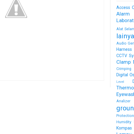
Access C
Alarm
Labora
Alat Sela
lainy
Audio Gen
Harness
CCTV Sy
Clamp 
Crimping 
Digital O
Level
Thermo
Eyewas
Analizer
groun
Protectio
Humidity 
Kompas