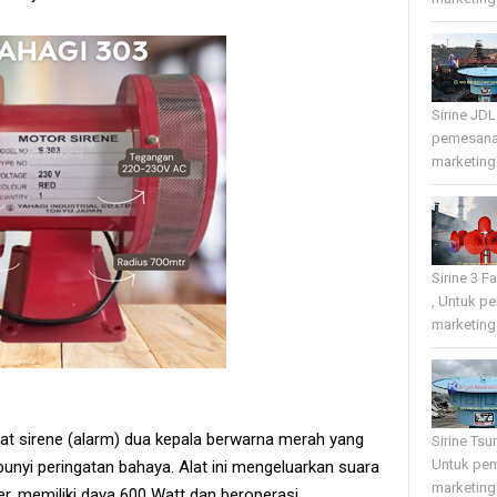
Sirine JD
pemesana
marketing 
Sirine 3 
, Untuk p
marketing 
lat sirene (alarm) dua kepala berwarna merah yang
Sirine Tsu
Untuk pe
nyi peringatan bahaya. Alat ini mengeluarkan suara
marketing 
r, memiliki daya 600 Watt dan beroperasi