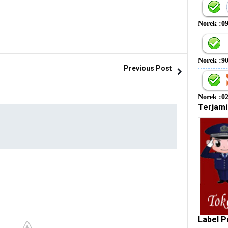
Norek :0
Norek :9
Previous Post
Norek :0
Terjami
Label P