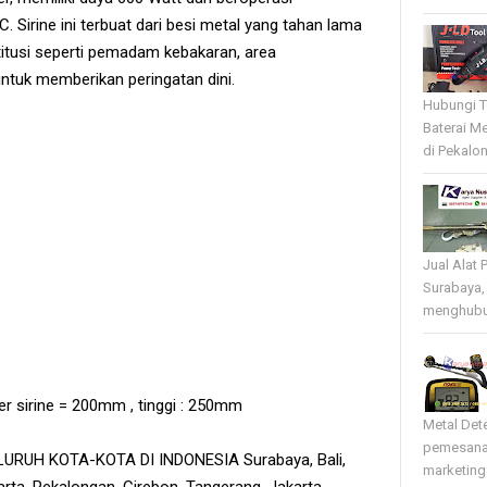
irine ini terbuat dari besi metal yang tahan lama
stitusi seperti pemadam kebakaran, area
ntuk memberikan peringatan dini.
Hubungi T
Baterai Me
di Pekalo
Jual Alat 
Surabaya,
menghubun
r sirine = 200mm , tinggi : 250mm
Metal Det
pemesana
RUH KOTA-KOTA DI INDONESIA Surabaya, Bali,
marketing 
rta, Pekalongan, Cirebon, Tangerang, Jakarta,