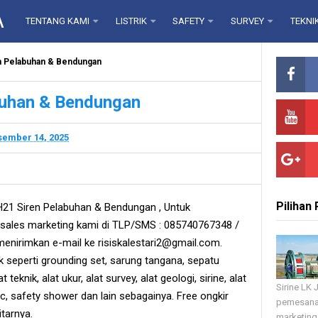
A
TENTANG KAMI
LISTRIK
SAFETY
SURVEY
TEKNI
n Pelabuhan & Bendungan
buhan & Bendungan
ember 14, 2025
Pilihan
21 Siren Pelabuhan & Bendungan , Untuk
ales marketing kami di TLP/SMS : 085740767348 /
enirimkan e-mail ke risiskalestari2@gmail.com.
ik seperti grounding set, sarung tangana, sepatu
at teknik, alat ukur, alat survey, alat geologi, sirine, alat
Sirine LK
ic, safety shower dan lain sebagainya. Free ongkir
pemesana
tarnya.
marketing 