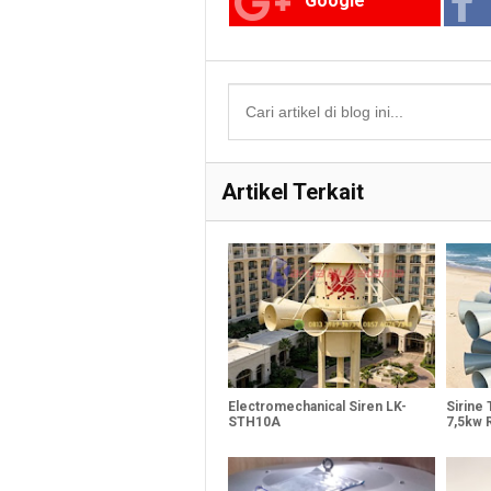
Google
Artikel Terkait
Electromechanical Siren LK-
Sirine
STH10A
7,5kw 