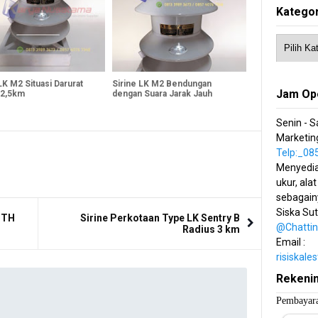
Kategor
LK M2 Situasi Darurat
Sirine LK M2 Bendungan
Jam Op
 2,5km
dengan Suara Jarak Jauh
Senin - S
Marketing
Telp:_0
Menyedia
ukur, alat
sebagain
Siska Su
 STH
Sirine Perkotaan Type LK Sentry B
@Chatti
Radius 3 km
Email :
risiskal
Rekeni
Pembayara