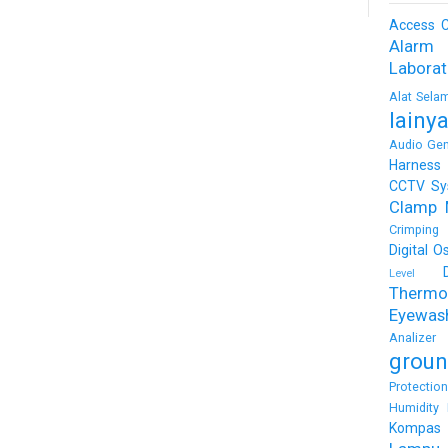
Access C
Alarm
Labora
Alat Sela
lainy
Audio Gen
Harness
CCTV Sy
Clamp 
Crimping 
Digital O
Level
Thermo
Eyewas
Analizer
groun
Protectio
Humidity 
Kompas