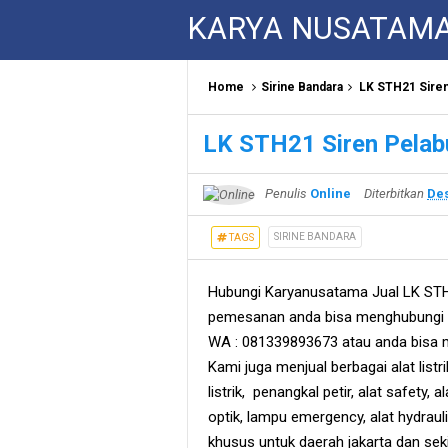
KARYA NUSATAM
Home
Sirine Bandara
LK STH21 Sire
LK STH21 Siren Pela
Penulis
Online
Diterbitkan
Des
SIRINE BANDARA
TAGS
Hubungi Karyanusatama Jual LK STH
pemesanan anda bisa menghubungi s
WA : 081339893673 atau anda bisa m
Kami juga menjual berbagai alat listr
listrik, penangkal petir, alat safety, al
optik, lampu emergency, alat hydraul
khusus untuk daerah jakarta dan seki