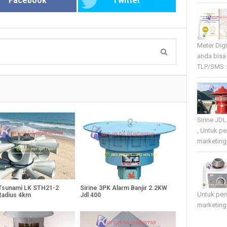
Facebook
Twitter
Meter Dig
anda bisa
TLP/SMS :
Sirine JD
, Untuk p
marketing 
 Tsunami LK STH21-2
Sirine 3PK Alarm Banjir 2.2KW
Untuk pe
Radius 4km
Jdl 400
marketing