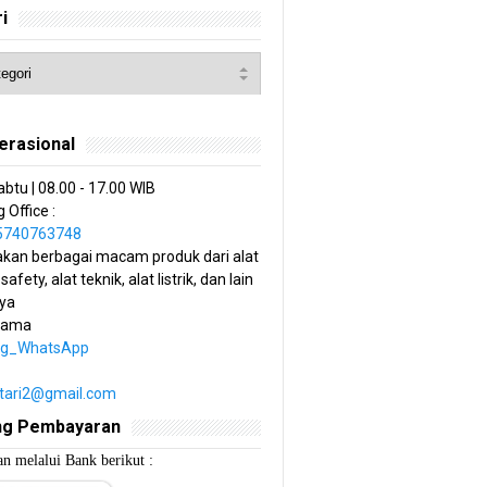
i
erasional
abtu | 08.00 - 17.00 WIB
 Office :
85740763748
kan berbagai macam produk dari alat
 safety, alat teknik, alat listrik, dan lain
ya
tama
ng_WhatsApp
estari2@gmail.com
ng Pembayaran
n melalui Bank berikut :