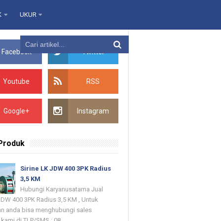
K
UKUR
Facebook
Twitter
Youtube
RSS
Google+
Instagram
 Produk
Sirine LK JDW 400 3PK Radius
3,5 KM
Hubungi Karyanusatama Jual
 JDW 400 3PK Radius 3,5 KM , Untuk
n anda bisa menghubungi sales
kami di TLP/SMS : 08...