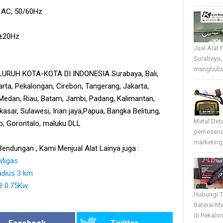
V AC, 50/60Hz
4±20Hz
Jual Alat 
Surabaya,
menghubun
RUH KOTA-KOTA DI INDONESIA Surabaya, Bali,
rta, Pekalongan, Cirebon, Tangerang, Jakarta,
edan, Riau, Batam, Jambi, Padang, Kalimantan,
sar, Sulawesi, Irian jaya,Papua, Bangka Belitung,
Metal Det
tb, Gorontalo, maluku DLL
pemesana
marketing 
endungan , Kami Menjual Alat Lainya juga :
 Migas
adius 3 km
5B 0.75Kw
Hubungi T
Baterai Me
di Pekalo