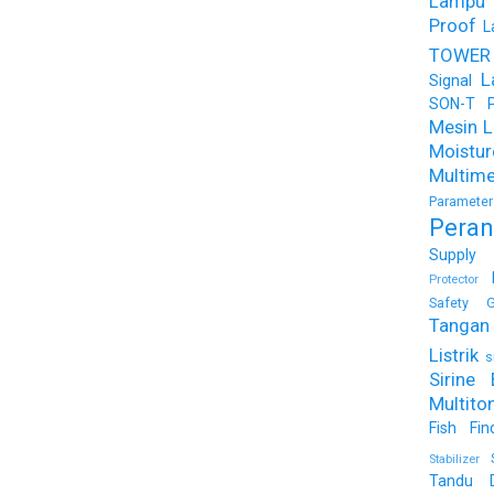
Lampu
Proof
L
TOWER
L
Signal
SON-T Ph
Mesin Li
Moist
Multime
Parameter
Peran
Supply
Protector
Safety G
Tangan 
Listrik
s
Sirine 
Multito
Fish Fin
Stabilizer
Tandu 