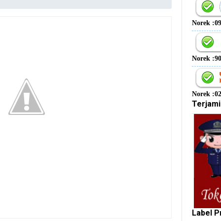
Norek :0
Norek :9
Norek :0
Terjami
Label P