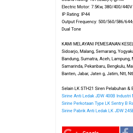
Electric Motor: 7.5Kw, 380/400/440
IP Rating: IP44
Output Frequency: 500/560/586/64
Dual Tone
KAMI MELAYANI PEMESANAN KESELU
Sidoarjo, Malang, Semarang, Yogyaka
Bandung, Sumatra, Aceh, Lampung, M
Samarinda, Pekanbaru, Bengkulu, Maka
Banten, Jabar, Jaten g, Jatim, Ntt, N
Selain LK STH21 Siren Pelabuhan & B
Sirine Anti Ledak JDW 400B Industri
Sirine Perkotaan Type LK Sentry B R
Sirine Pabrik Anti Ledak LK JDW 24