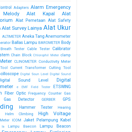
Alarm Emergency
ontrol
Adapters
 Melody
Alat Kapal
Alat
torium
Alat Pemetaan
Alat Safety
Alat Ukur
Alat Survey Lainya
m
a
Aneka Tang
Anemometer
ALTIMETER
Ballas Lampu
Body
erator
BAROMETER
Calibrator
Breath Tester
Cable Tester
stem
Chain Block
clamp
Chlorophil Meter
Meter
CLINOMETER
Conductivity Meter
Tool
Current Transformer
Cutting Tool
scilloscope
Digital Soun Level
Digital Sound
Digital
Digital Sound Level
meter
ETSWING
e
EMF Field Tester
h
Fiber Optic
Frequency Counter
Gas
Gas Detector
GPS
GERBER
ding
Hammer Tester
Hearing
High Voltage
n
Helm Climbing
Jaket Pelampung
Kabel
Meter
ICOM
Lampu Beacon
Lampu Baecon
la