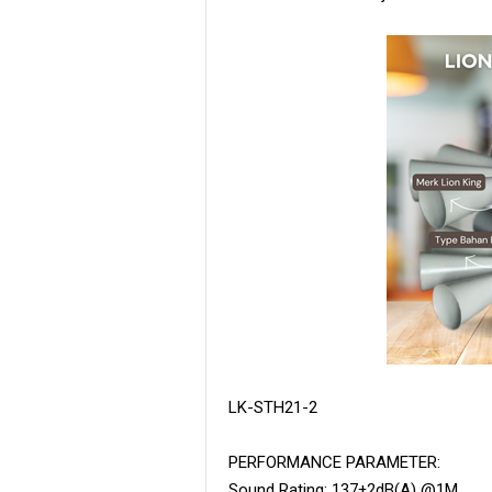
LK-STH21-2
PERFORMANCE PARAMETER:
Sound Rating: 137±2dB(A) @1M