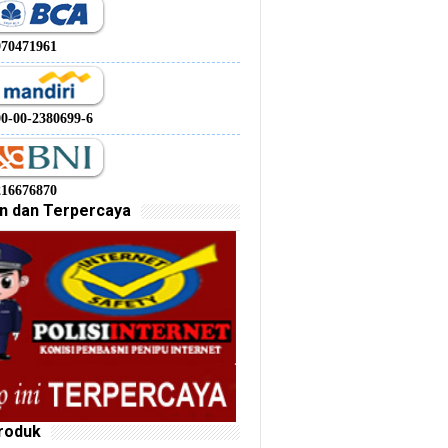
970471961
00-00-2380699-6
216676870
n dan Terpercaya
roduk