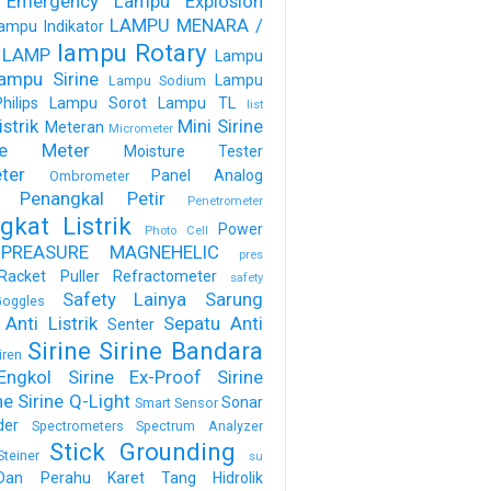
 Emergency
Lampu Explosion
LAMPU MENARA /
ampu Indikator
lampu Rotary
 LAMP
Lampu
ampu Sirine
Lampu
Lampu Sodium
ilips
Lampu Sorot
Lampu TL
list
strik
Mini Sirine
Meteran
Micrometer
ure Meter
Moisture Tester
ter
Panel Analog
Ombrometer
Penangkal Petir
Penetrometer
gkat Listrik
Power
Photo Cell
PREASURE MAGNEHELIC
pres
Racket Puller
Refractometer
safety
Safety Lainya
Sarung
oggles
Anti Listrik
Sepatu Anti
Senter
Sirine
Sirine Bandara
iren
Engkol
Sirine Ex-Proof
Sirine
ne
Sirine Q-Light
Sonar
Smart Sensor
der
Spectrometers
Spectrum Analyzer
Stick Grounding
Steiner
su
Dan Perahu Karet
Tang Hidrolik